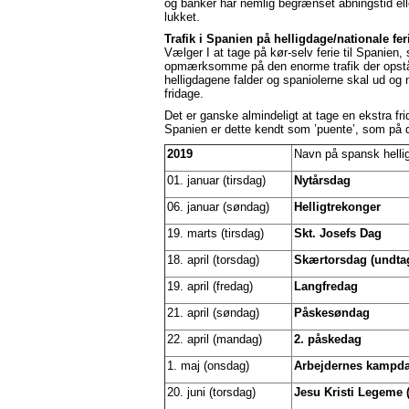
og banker har nemlig begrænset åbningstid ell
lukket.
Trafik i Spanien på helligdage/nationale fe
Vælger I at tage på kør-selv ferie til Spanien,
opmærksomme på den enorme trafik der opstå
helligdagene falder og spaniolerne skal ud og
fridage.
Det er ganske almindeligt at tage en ekstra frid
Spanien er dette kendt som ’puente’, som på d
2019
Navn på spansk helli
01. januar (tirsdag)
Nytårsdag
06. januar (søndag)
Helligtrekonger
19. marts (tirsdag)
Skt. Josefs Dag
18. april (torsdag)
Skærtorsdag (undta
19. april (fredag)
Langfredag
21. april (søndag)
Påskesøndag
22. april (mandag)
2. påskedag
1. maj (onsdag)
Arbejdernes kampd
20. juni (torsdag)
Jesu Kristi Legeme 