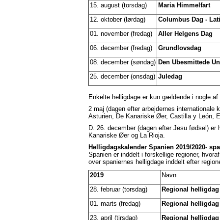
15. august (torsdag)
Maria Himmelfart
12. oktober (lørdag)
Columbus Dag - Lat
01. november (fredag)
Aller Helgens Dag
06. december (fredag)
Grundlovsdag
08. december (søndag)
Den Ubesmittede Un
25. december (onsdag)
Juledag
Enkelte helligdage er kun gældende i nogle af
2 maj (dagen efter arbejdernes internationale 
Asturien, De Kanariske Øer, Castilla y León, 
D. 26. december (dagen efter Jesu fødsel) er 
Kanariske Øer og La Rioja.
Helligdagskalender Spanien 2019/2020- span
Spanien er inddelt i forskellige regioner, hvor
over spaniernes helligdage inddelt efter regione
2019
Navn
28. februar (torsdag)
Regional helligdag
01. marts (fredag)
Regional helligdag
23. april (tirsdag)
Regional helligdag