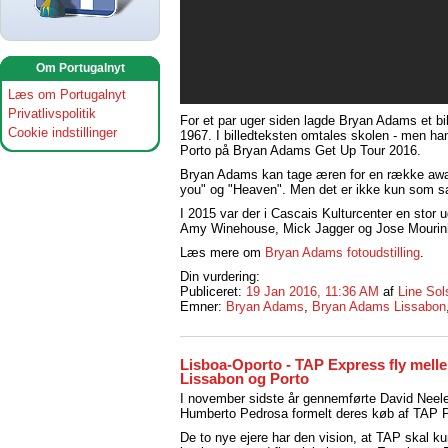
Om Portugalnyt
Læs om Portugalnyt
Privatlivspolitik
For et par uger siden lagde Bryan Adams et bill
Cookie indstillinger
1967. I billedteksten omtales skolen - men han
Porto på Bryan Adams Get Up Tour 2016.
Bryan Adams kan tage æren for en række award
you" og "Heaven". Men det er ikke kun som sang
I 2015 var der i Cascais Kulturcenter en stor 
Amy Winehouse, Mick Jagger og Jose Mourin
Læs mere om
Bryan Adams fotoudstilling
.
Din vurdering:
Publiceret:
19 Jan 2016, 11:36 AM
af
Line Sol
Emner:
Bryan Adams
,
Bryan Adams Lissabon
Lisboa-Oporto - TAP Express fly mell
Lissabon og Porto
I november sidste år gennemførte David Nee
Humberto Pedrosa formelt deres køb af TAP P
De to nye ejere har den vision, at TAP skal k