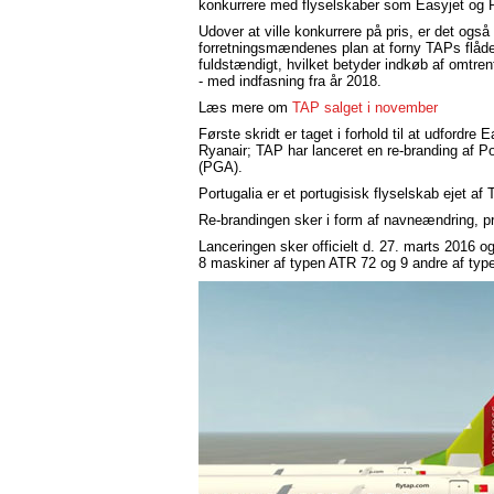
konkurrere med flyselskaber som Easyjet og R
Udover at ville konkurrere på pris, er det også
forretningsmændenes plan at forny TAPs flåd
fuldstændigt, hvilket betyder indkøb af omtren
- med indfasning fra år 2018.
Læs mere om
TAP salget i november
Første skridt er taget i forhold til at udfordre 
Ryanair; TAP har lanceret en re-branding af Po
(PGA).
Portugalia er et portugisisk flyselskab ejet af
Re-brandingen sker i form af navneændring, pr
Lanceringen sker officielt d. 27. marts 2016 o
8 maskiner af typen ATR 72 og 9 andre af typ