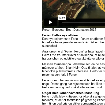
Porto - European Best Destination 2014
Ferie i Bellas nye afløser
Den nye rejsemesse Ferie i Forum er afløser f
tiltrække besøgene de seneste år. Det er i takt
succesfuld.
Arrangørerne af ’Ferie i Forum’ er InterTravel
Holm Otte fra InterTravel er sikker på, at re
fra branchen og udstillere og aktiviteter alle er
Messen fokuserer på udlandsrejser, da de fleste
måneder af året. Brian Holm Otte tilføjer, at ko
bibeholde publikummets interesse. Derfor er h
rejsemessen ferie i Forum.
Ferie i forum har en vision om at tiltrække et
unge. Denne gang har rejsemessen har ikke ku
tæt sammen og derfor skal alle sanser i spil.
Opgør med københavnernes indstilling
Ferie i Bella blev kritiseret for ikke at sælge 
forklarer, at det er forskellen på jyder og kø
frem til en god pris og stiller spørgsmålstegn