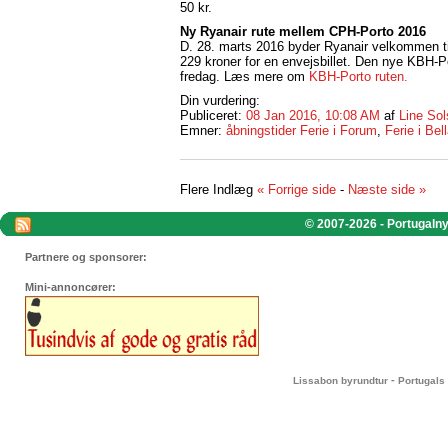
50 kr.
Ny Ryanair rute mellem CPH-Porto 2016
D. 28. marts 2016 byder Ryanair velkommen til s
229 kroner for en envejsbillet. Den nye KBH-
fredag. Læs mere om
KBH-Porto ruten.
Din vurdering:
Publiceret:
08 Jan 2016, 10:08 AM
af
Line Sol
Emner:
åbningstider Ferie i Forum
,
Ferie i Bel
Flere Indlæg
« Forrige side
-
Næste side »
© 2007-2026 - Portugalnyt
Partnere og sponsorer:
Mini-annoncører:
-
Lissabon byrundtur
Portugals 