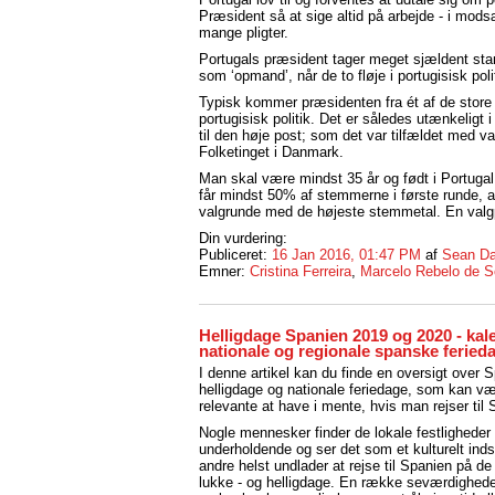
Præsident så at sige altid på arbejde - i mod
mange pligter.
Portugals præsident tager meget sjældent sta
som ‘opmand’, når de to fløje i portugisisk poli
Typisk kommer præsidenten fra ét af de store pa
portugisisk politik. Det er således utænkeligt i
til den høje post; som det var tilfældet med v
Folketinget i Danmark.
Man skal være mindst 35 år og født i Portugal f
får mindst 50% af stemmerne i første runde, a
valgrunde med de højeste stemmetal. En valgp
Din vurdering:
Publiceret:
16 Jan 2016, 01:47 PM
af
Sean Da
Emner:
Cristina Ferreira
,
Marcelo Rebelo de 
Helligdage Spanien 2019 og 2020 - ka
nationale og regionale spanske feried
I denne artikel kan du finde en oversigt over 
helligdage og nationale feriedage, som kan v
relevante at have i mente, hvis man rejser til 
Nogle mennesker finder de lokale festligheder
underholdende og ser det som et kulturelt ind
andre helst undlader at rejse til Spanien på d
lukke - og helligdage. En række seværdighed