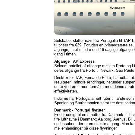
Selskabet skifter navn fra Portugalia til TAP 
til priser fra €39. Foruden en prisnedsættelse,
afgange; intet mindre end 16 daglige afgange k
gang i timen.
Afgange TAP Express
Selvom antallet af afgange mellem Porto og Li
deres afgange fra Porto til Newark, São Paulo
Direktør for TAP, Fernando Pinto, har udtalt a
resulterer i mindre ændringer, herunder suspens
dette vedrører, men formålet med denne strat
effektiviteten.
Indtil nu har Portugalia haft ruter til lande so
Spanien og Storbritannien samt tre destinatione
Danmark - Portugal flyruter
Er der udsigt til en smuttur fra Danmark til Li
fire lufthavne i Danmark; Aalborg, Aarhus, B
og Lissabon, der er en direkte afgang. Man k
mellemlandinger på disse flyvninger.