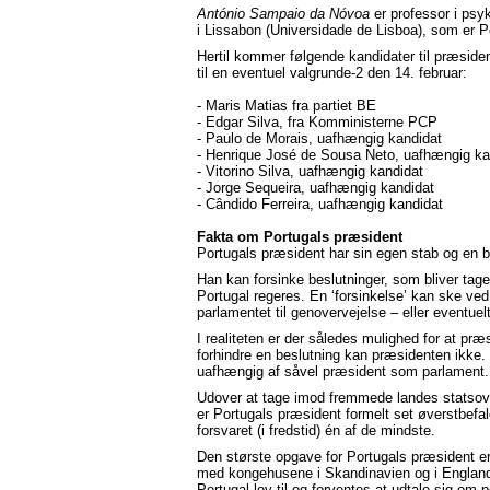
António Sampaio da Nóvoa
er professor i psy
i Lissabon (Universidade de Lisboa), som er P
Hertil kommer følgende kandidater til præside
til en eventuel valgrunde-2 den 14. februar:
- Maris Matias fra partiet BE
- Edgar Silva, fra Komministerne PCP
- Paulo de Morais, uafhængig kandidat
- Henrique José de Sousa Neto, uafhængig ka
- Vitorino Silva, uafhængig kandidat
- Jorge Sequeira, uafhængig kandidat
- Cândido Ferreira, uafhængig kandidat
Fakta om Portugals præsident
Portugals præsident har sin egen stab og en 
Han kan forsinke beslutninger, som bliver tag
Portugal regeres. En ‘forsinkelse’ kan ske ved
parlamentet til genovervejelse – eller eventuelt
I realiteten er der således mulighed for at præ
forhindre en beslutning kan præsidenten ikke.
uafhængig af såvel præsident som parlament.
Udover at tage imod fremmede landes statsove
er Portugals præsident formelt set øverstbefal
forsvaret (i fredstid) én af de mindste.
Den største opgave for Portugals præsident er a
med kongehusene i Skandinavien og i England, 
Portugal lov til og forventes at udtale sig om