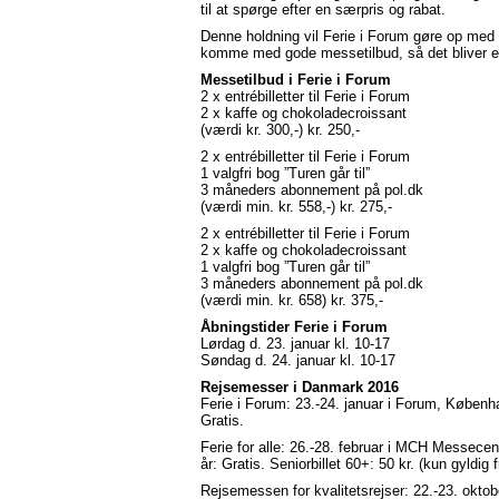
til at spørge efter en særpris og rabat.
Denne holdning vil Ferie i Forum gøre op med og 
komme med gode messetilbud, så det bliver en 
Messetilbud i Ferie i Forum
2 x entrébilletter til Ferie i Forum
2 x kaffe og chokoladecroissant
(værdi kr. 300,-) kr. 250,-
2 x entrébilletter til Ferie i Forum
1 valgfri bog ”Turen går til”
3 måneders abonnement på pol.dk
(værdi min. kr. 558,-) kr. 275,-
2 x entrébilletter til Ferie i Forum
2 x kaffe og chokoladecroissant
1 valgfri bog ”Turen går til”
3 måneders abonnement på pol.dk
(værdi min. kr. 658) kr. 375,-
Åbningstider Ferie i Forum
Lørdag d. 23. januar kl. 10-17
Søndag d. 24. januar kl. 10-17
Rejsemesser i Danmark 2016
Ferie i Forum: 23.-24. januar i Forum, Københ
Gratis.
Ferie for alle: 26.-28. februar i MCH Messecen
år: Gratis. Seniorbillet 60+: 50 kr. (kun gyldig 
Rejsemessen for kvalitetsrejser: 22.-23. okto