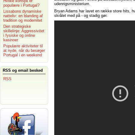
Hvilke kortspil er
udenrigsministerium.
populære i Portugal?
Bryan Adams har lavet en række store hits, hv
Lissabons dynamiske
skrålet med på - og stadig gør.
natteliv: en blanding af
tradition og modernitet
Den strategiske
skillelinje: Aggressivitet
i fysiske og online
kasinoer
Populære aktiviteter til
at nyde, når du besøger
Portugal i en weekend
RSS og email besked
RSS