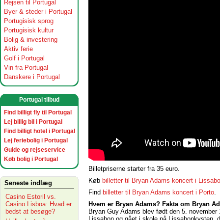
Rejsen til Portugal
Byer & steder i Portugal
Portugisisk sprog
Portugisisk kultur
Bolig & investering
Aktiv ferie
Golf i Portugal
Vin fra Portugal
Danskere i Portugal
Portugal tilbud
Find billigt fly til Portugal
Lej billig bil i Portugal
Find billigt hotel i Portugal
Lej feriebolig i Portugal
Guide og rejseservice
Køb bolig i Portugal
Billetpriserne starter fra 35 euro.
Køb
billetter til Bryan Adams koncert i Lissab
Seneste indlæg
Find
billetter til Bryan Adams koncert i Porto
.
Casino Estoril vs.
Casino Lisboa: Hvad er
Hvem er Bryan Adams? Fakta om Bryan A
bedst at besøge?
Bryan Guy Adams blev født den 5. november 19
Lissabon og gået i skole på Lissabonkysten, 