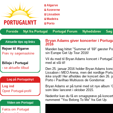
Algarve
Azorerne
Lissabon
Madeira
Porto
Forside
Nyt fra Portugal
Portugal Forum
Nyhedsbrev
Søg
Bryan Adams giver koncerter i Portuga
Aktuelle tips og links
2016
Rejser til Algarve
Manden bag hittet "Summer of ’69" gæster Po
sin Europe Get Up Tour 2016!
Prøv ny søgemaskine
Vil du med til Bryan Adams koncert i Portugal
med at slå til!
Billeje i Portugal
-
se aktuelle tilbud
Den 25. januar 2016 holder Bryan Adams konce
Lissabon i MEO Arena, men det nordlige Portug
ikke snydt! Her afholdes der koncert den 26. j
Log på Portugalnyt
Porto i Pavilhao Multiusos de Gondomar.
Log ind
Bryan Adams er på turné med sit nye album ’G
som blev lanceret i oktober 2015.
Opret Portugal-profil
Nedenfor kan du få en smagsprøve på koncer
nummeret "You Belong To Me" fra Get Up.
Viden om Portugal
Fakta om Portugal