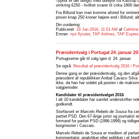
Typisk er det billigst med udrejse fra Kastrup 
omkring €250 - hvilket svarer til cirka 1800 da
Fra Billund kan man komme afsted for omtrent 
prisen knap 250 kroner højere end i Billund; al
Din vurdering:
Publiceret:
18 Jan 2016, 11:51 AM
af
Cathrin
Emner:
nye flyruter
,
TAP Airlines
,
TAP Expres
Præsidentvalg i Portugal 24. januar 20
Portugiserne går til valg igen d. 24. januar.
Se også:
Resultat af præsidentvalg 2016 i Por
Denne gang er der præsidentvalg, og den afg
præsident af republikken Anibal Cavaco Silva 
ikke, da han har siddet på posten i de maksim
valgperioder.
Kandidater til præsidentvalget 2016
I alt 10 kandidater har samlet underskrifter nok 
godkendt.
Storfavorit er
Marcelo Rebelo de Sousa
fra ce
partiet PSD. Den 67-årige jurist og journalist er
formand for partiet PSD (1996-1999) og tidlige
borgmester i Cascais.
Marcelo Rebelo de Sousa er medlem af parlam
kommentator, analytiker eller politiker i et b