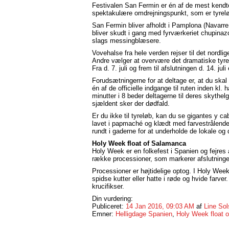
Festivalen San Fermin er én af de mest kendte
spektakulære omdrejningspunkt, som er tyrelø
San Fermin bliver afholdt i Pamplona (Navarre, Sp
bliver skudt i gang med fyrværkeriet chupinazo
slags messingblæsere.
Vovehalse fra hele verden rejser til det nordl
Andre vælger at overvære det dramatiske tyrelø
Fra d. 7. juli og frem til afslutningen d. 14. jul
Forudsætningerne for at deltage er, at du ska
én af de officielle indgange til ruten inden kl.
minutter i 8 beder deltagerne til deres skythe
sjældent sker der dødfald.
Er du ikke til tyreløb, kan du se gigantes y c
lavet i papmaché og klædt med farvestrålende
rundt i gaderne for at underholde de lokale og 
Holy Week float of Salamanca
Holy Week er en folkefest i Spanien og fejres
række processioner, som markerer afslutninge
Processioner er højtidelige optog. I Holy Wee
spidse kutter eller hatte i røde og hvide farv
krucifikser.
Din vurdering:
Publiceret:
14 Jan 2016, 09:03 AM
af
Line Sol
Emner:
Helligdage Spanien
,
Holy Week float 