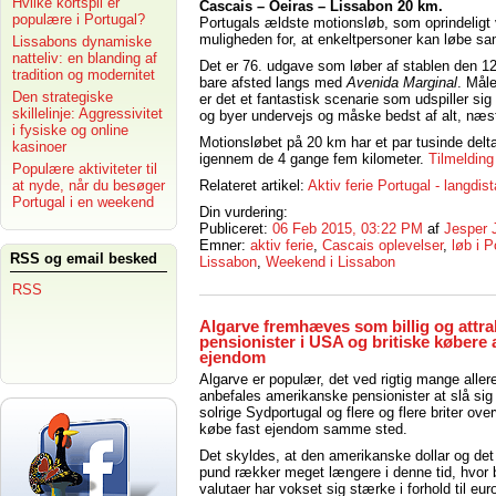
Hvilke kortspil er
Cascais – Oeiras – Lissabon 20 km.
populære i Portugal?
Portugals ældste motionsløb, som oprindeligt va
muligheden for, at enkeltpersoner kan løbe sa
Lissabons dynamiske
natteliv: en blanding af
Det er 76. udgave som løber af stablen den 12
tradition og modernitet
bare afsted langs med
Avenida Marginal
. Måle
Den strategiske
er det et fantastisk scenarie som udspiller sig
skillelinje: Aggressivitet
og byer undervejs og måske bedst af alt, næst
i fysiske og online
Motionsløbet på 20 km har et par tusinde delt
kasinoer
igennem de 4 gange fem kilometer.
Tilmeldin
Populære aktiviteter til
at nyde, når du besøger
Relateret artikel:
Aktiv ferie Portugal - langdi
Portugal i en weekend
Din vurdering:
Publiceret:
06 Feb 2015, 03:22 PM
af
Jesper 
Emner:
aktiv ferie
,
Cascais oplevelser
,
løb i P
RSS og email besked
Lissabon
,
Weekend i Lissabon
RSS
Algarve fremhæves som billig og attrak
pensionister i USA og britiske købere a
ejendom
Algarve er populær, det ved rigtig mange alle
anbefales amerikanske pensionister at slå sig 
solrige Sydportugal og flere og flere briter over
købe fast ejendom samme sted.
Det skyldes, at den amerikanske dollar og det 
pund rækker meget længere i denne tid, hvor
valutaer har vokset sig stærke i forhold til eur