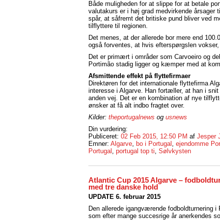
Både muligheden for at slippe for at betale po
valutakurs er i høj grad medvirkende årsager ti
spår, at såfremt det britiske pund bliver ved m
tilflyttere til regionen.
Det menes, at der allerede bor mere end 100.0
også forventes, at hvis efterspørgslen vokser,
Det er primært i områder som Carvoeiro og del
Portimão stadig ligger og kæmper med at kom
Afsmittende effekt på flyttefirmaer
Direktøren for det internationale flyttefirma 
interesse i Algarve. Han fortæller, at han i sn
anden vej. Det er en kombination af nye tilflyt
ønsker at få alt indbo fragtet over.
Kilder:
theportugalnews
og
usnews
Din vurdering:
Publiceret:
02 Feb 2015, 12:50 PM
af
Jesper 
Emner:
Algarve
,
bo i Portugal
,
ejendomme Por
Portugal
,
portugal top ti
,
Sølvkysten
Atlantic Cup 2015 Algarve – fodboldtu
med tre danske hold
UPDATE 6. februar 2015
Den allerede igangværende fodboldturnering i 
som efter mange succesrige år anerkendes so