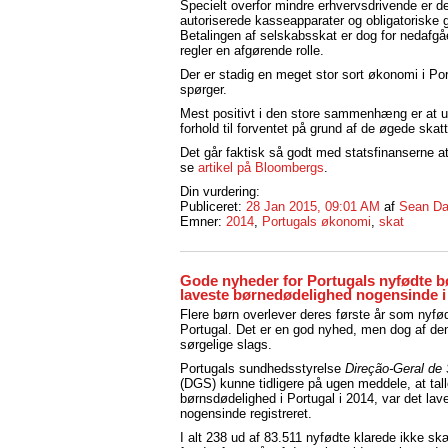
Specielt overfor mindre erhvervsdrivende er d
autoriserede kasseapparater og obligatorisk
Betalingen af selskabsskat er dog for nedafgå
regler en afgørende rolle.
Der er stadig en meget stor sort økonomi i P
spørger.
Mest positivt i den store sammenhæng er at u
forhold til forventet på grund af de øgede skat
Det går faktisk så godt med statsfinanserne at 
se
artikel på Bloombergs
.
Din vurdering:
Publiceret:
28 Jan 2015, 09:01 AM
af
Sean Da
Emner:
2014
,
Portugals økonomi
,
skat
Gode nyheder for Portugals nyfødte b
laveste børnedødelighed nogensinde i
Flere børn overlever deres første år som nyfød
Portugal. Det er en god nyhed, men dog af den
sørgelige slags.
Portugals sundhedsstyrelse
Direção-Geral de
(DGS) kunne tidligere på ugen meddele, at tall
børnsdødelighed i Portugal i 2014, var det lav
nogensinde registreret.
I alt 238 ud af 83.511 nyfødte klarede ikke s