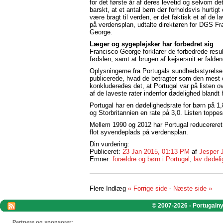
for det første år af deres levetid og selvom de
barskt, at et antal børn dør forholdsvis hurtigt 
være bragt til verden, er det faktisk et af de l
på verdensplan, udtalte direktøren for DGS Fr
George.
Læger og sygeplejsker har forbedret sig
Francisco George forklarer de forbedrede result
fødslen, samt at brugen af kejsersnit er falden
Oplysningerne fra Portugals sundhedsstyrelse
publicerede, hvad de betragter som den mest
konkluderedes det, at Portugal var på listen o
af de laveste rater indenfor dødelighed blandt 
Portugal har en dødelighedsrate for børn på 1,
og Storbritannien en rate på 3,0. Listen topp
Mellem 1990 og 2012 har Portugal reducereret
flot syvendeplads på verdensplan.
Din vurdering:
Publiceret:
23 Jan 2015, 01:13 PM
af
Jesper 
Emner:
forældre og børn i Portugal
,
lav dødel
Flere Indlæg
« Forrige side
-
Næste side »
© 2007-2026 - Portugalnyt
Partnere og sponsorer: