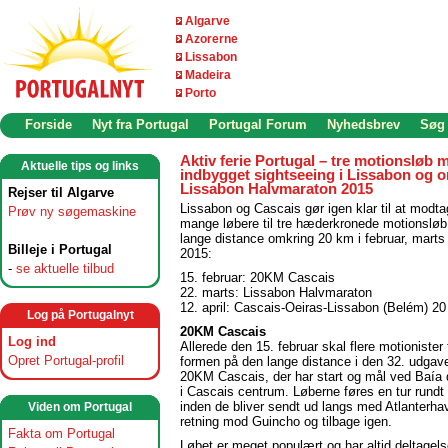
Algarve
Azorerne
Lissabon
Madeira
Porto
Forside
Nyt fra Portugal
Portugal Forum
Nyhedsbrev
Søg
Aktiv ferie Portugal – tre motionsløb 
Aktuelle tips og links
indbygget sightseeing i Lissabon og 
Lissabon Halvmaraton 2015
Rejser til Algarve
Lissabon og Cascais gør igen klar til at modt
Prøv ny søgemaskine
mange løbere til tre hæderkronede motionsløb
lange distance omkring 20 km i februar, marts 
Billeje i Portugal
2015:
-
se aktuelle tilbud
15. februar: 20KM Cascais
22. marts: Lissabon Halvmaraton
12. april: Cascais-Oeiras-Lissabon (Belém) 2
Log på Portugalnyt
20KM Cascais
Log ind
Allerede den 15. februar skal flere motionister
Opret Portugal-profil
formen på den lange distance i den 32. udgave
20KM Cascais, der har start og mål ved Baía
i Cascais centrum. Løberne føres en tur rundt 
inden de bliver sendt ud langs med Atlanterha
Viden om Portugal
retning mod Guincho og tilbage igen.
Fakta om Portugal
Løbet er meget populært og har altid deltagel