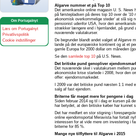
Algarve nummer et på Top 10
Det amerikanske online magasin U. S. News h
på førstepladsen på deres top 10 over de ’10
økonomisk overkommelige steder’ at slå sig 
Om Portugalnyt
pensionist udenfor USA, hvor den amerikanske
strækker længere end i hjemlandet, på grund 
Læs om Portugalnyt
nuværende valutakurser.
Privatlivspolitik
De begrunder blandt andet valget af Algarve m
Cookie indstillinger
lande på det europæiske kontinent og at et pensi
gamle Europa for 2000 dollar om måneden (god
Se den
samlede top 10
på U.S. News.
Det britiske pund genopliver ejendomsmar
Det nuværende skel i valutakursen mellem pund
økonomiske krise startede i 2008, hvor den o
offer: ejendomsmarkedet.
I 2009 var det britiske pund næsten 1:1 med e
salg af fast ejendom.
Briterne får meget mere for pengene i dag
Siden februar 2014 og til i dag er kursen på det 
har betydet, at den britiske køber har kunnet 
Det har medført en stor stigning i forespørgs
online ejendomsportal Meravista har fortalt ny
interessen for at vide mere om investering i 
briterne for 85 %.
Mange nye tilflyttere til Algarve i 2015