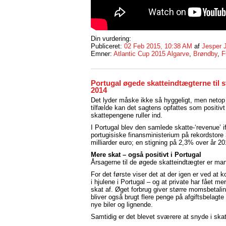
Din vurdering:
Publiceret:
02 Feb 2015, 10:38 AM
af
Jesper 
Emner:
Atlantic Cup 2015 Algarve
,
Brøndby
,
F
Portugal øgede skatteindtægterne til s
2014
Det lyder måske ikke så hyggeligt, men netop 
tilfælde kan det sagtens opfattes som positivt
skattepengene ruller ind.
I Portugal blev den samlede skatte-‘revenue’ i
portugisiske finansministerium på rekordstore
milliarder euro; en stigning på 2,3% over år 20
Mere skat – også positivt i Portugal
Årsagerne til de øgede skatteindtægter er ma
For det første viser det at der igen er ved at
i hjulene i Portugal – og at private har fået me
skat af. Øget forbrug giver større momsbetalin
bliver også brugt flere penge på afgiftsbelagt
nye biler og lignende.
Samtidig er det blevet sværere at snyde i skat