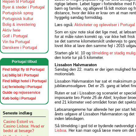
Rejsen til Portugal
rigtige løbere. Løbet ligger i forbindelse me
Byer & steder i Portugal
børn og familie, og alligevel få lidt motion og 
Portugisisk sprog
distance, hvor der ikke er krav om at man ren
hyggelig søndag formiddag.
Portugisisk kultur
Bolig & investering
Læs også:
Aktiviteter og oplevelser i Portugal
Aktiv ferie
Som en sjov note skal det lige med, at løbsa
Golf i Portugal
for at måle ruten korrekt op, var ikke helt fris
se det samme kilometerskilt undervejs to gange
Vin fra Portugal
lovet ikke at lave den samme fejl i 2015 udga
Danskere i Portugal
Starten går kl. 10 og
tilmelding er stadig mulig
den korte tur på 5 kilometer.
Portugal tilbud
Lissabon Halvmaraton
Søndag den 22. marts er der igen mulighed fo
Find billigt fly til Portugal
motionsløb.
Lej billig bil i Portugal
Find billigt hotel i Portugal
Lissabon Halvmaraton har sat et maksimum på
jubilæumsudgave. Det er 25. gang at løbet fin
Lej feriebolig i Portugal
Guide og rejseservice
Ruten er sat i Lissabon og scenariet er specielt
imposante bro
Ponte 25 de Abril
, krydser broe
Køb bolig i Portugal
end 21 kilometer ved området foran det spekt
Løbsarrangørerne har allerede her per start fe
Seneste indlæg
årets udgave af Lissabon Halvmaraton og det f
inden løbsdagen.
Casino Estoril vs.
Så tilmelding i god tid er bydende nødvendigt
Casino Lisboa: Hvad er
Lisboa
. Her kan man også læse mere om det b
bedst at besøge?