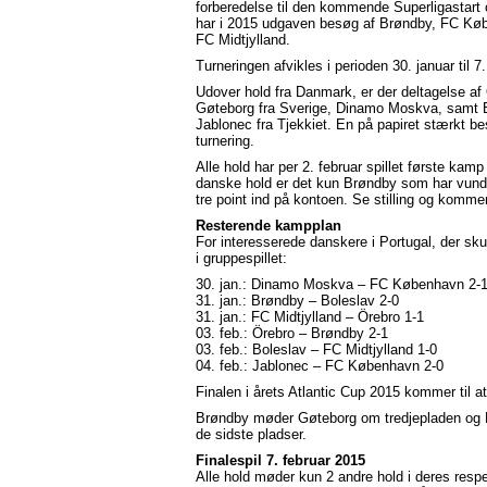
forberedelse til den kommende Superligastart 
har i 2015 udgaven besøg af Brøndby, FC Kø
FC Midtjylland.
Turneringen afvikles i perioden 30. januar til 7.
Udover hold fra Danmark, er der deltagelse af
Gøteborg fra Sverige, Dinamo Moskva, samt 
Jablonec fra Tjekkiet. En på papiret stærkt be
turnering.
Alle hold har per 2. februar spillet første kamp
danske hold er det kun Brøndby som har vund
tre point ind på kontoen. Se stilling og kom
Resterende kampplan
For interesserede danskere i Portugal, der sku
i gruppespillet:
30. jan.: Dinamo Moskva – FC København 2-
31. jan.: Brøndby – Boleslav 2-0
31. jan.: FC Midtjylland – Örebro 1-1
03. feb.: Örebro – Brøndby 2-1
03. feb.: Boleslav – FC Midtjylland 1-0
04. feb.: Jablonec – FC København 2-0
Finalen i årets Atlantic Cup 2015 kommer til
Brøndby møder Gøteborg om tredjepladen og F
de sidste pladser.
Finalespil 7. februar 2015
Alle hold møder kun 2 andre hold i deres respek