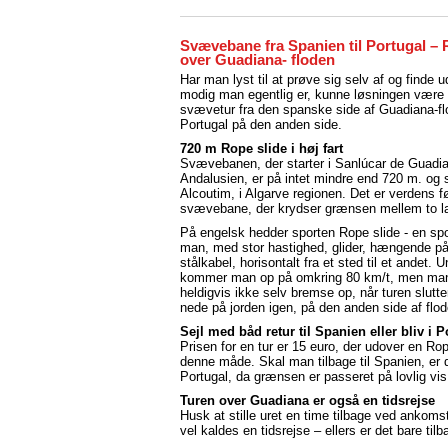
Svævebane fra Spanien til Portugal – 
over Guadiana- floden
Har man lyst til at prøve sig selv af og finde u
modig man egentlig er, kunne løsningen være
svævetur fra den spanske side af Guadiana-flo
Portugal på den anden side.
720 m Rope slide i høj fart
Svævebanen, der starter i Sanlúcar de Guadia
Andalusien, er på intet mindre end 720 m. og sl
Alcoutim, i Algarve regionen. Det er verdens f
svævebane, der krydser grænsen mellem to l
På engelsk hedder sporten Rope slide - en spo
man, med stor hastighed, glider, hængende på
stålkabel, horisontalt fra et sted til et andet. 
kommer man op på omkring 80 km/t, men man
heldigvis ikke selv bremse op, når turen slutte
nede på jorden igen, på den anden side af flod
Sejl med båd retur til Spanien eller bliv i P
Prisen for en tur er 15 euro, der udover en Rop
denne måde. Skal man tilbage til Spanien, er de
Portugal, da grænsen er passeret på lovlig vis
Turen over Guadiana er også en tidsrejse
Husk at stille uret en time tilbage ved ankomst
vel kaldes en tidsrejse – ellers er det bare til