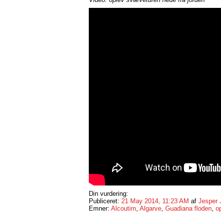
Din vurdering:
Publiceret:
21 May 2014, 11:23 AM
af
Jesper 
Emner:
Alcoutim
,
Algarve
,
Guadiana floden
,
o