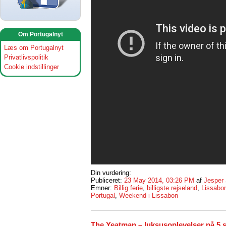
Om Portugalnyt
Læs om Portugalnyt
Privatlivspolitik
Cookie indstillinger
Din vurdering:
Publiceret:
23 May 2014, 03:26 PM
af
Jesper
Emner:
Billig ferie
,
billigste rejseland
,
Lissabon
Portugal
,
Weekend i Lissabon
The Yeatman – luksusoplevelser på 5 s