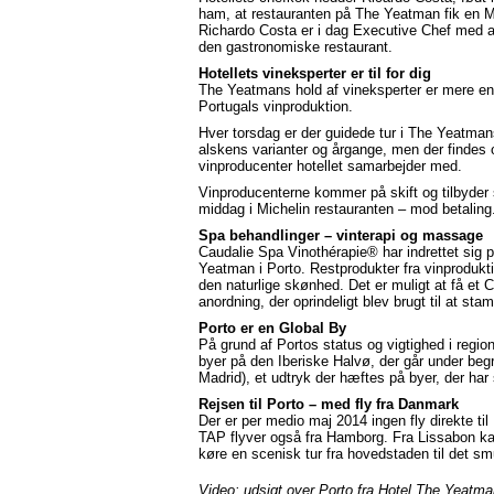
ham, at restauranten på The Yeatman fik en Mic
Richardo Costa er i dag Executive Chef med a
den gastronomiske restaurant.
Hotellets vineksperter er til for dig
The Yeatmans hold af vineksperter er mere end 
Portugals vinproduktion.
Hver torsdag er der guidede tur i The Yeatmans
alskens varianter og årgange, men der findes
vinproducenter hotellet samarbejder med.
Vinproducenterne kommer på skift og tilbyder
middag i Michelin restauranten – mod betaling
Spa behandlinger – vinterapi og massage
Caudalie Spa Vinothérapie® har indrettet sig 
Yeatman i Porto. Restprodukter fra vinprodukti
den naturlige skønhed. Det er muligt at få e
anordning, der oprindeligt blev brugt til at st
Porto er en Global By
På grund af Portos status og vigtighed i regi
byer på den Iberiske Halvø, der går under beg
Madrid), et udtryk der hæftes på byer, der h
Rejsen til Porto – med fly fra Danmark
Der er per medio maj 2014 ingen fly direkte ti
TAP flyver også fra Hamborg. Fra Lissabon kan m
køre en scenisk tur fra hovedstaden til det s
Video: udsigt over Porto fra Hotel The Yeatm