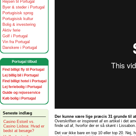
Rejsen til Portugal
Byer & steder i Portugal
Portugisisk sprog
Portugisisk kultur
Bolig & investering
Aktiv ferie
Golf i Portugal
Vin fra Portugal
Danskere i Portugal
Portugal tilbud
Find billigt fly til Portugal
Lej billig bil i Portugal
Find billigt hotel i Portugal
Lej feriebolig i Portugal
Guide og rejseservice
Køb bolig i Portugal
Seneste indlæg
Der kunne være lige præcis 31 grunde til 
Overskriften er inspireret af en artikel i det
Casino Estoril vs.
finde ud af, hvorfor der er så skønt i Lissabon.
Casino Lisboa: Hvad er
bedst at besøge?
Det var ikke bare en top 10 eller top 20. Nej, 