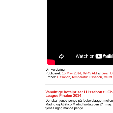
Din vurdering:
Publiceret:
15 May 2014, 09:45 AM
af
Sean D
Emner:
Lissabon
,
temperatur Lissabon
,
Vejret
Vanvittige hotelpriser i Lissabon til 
League Finalen 2014
Der skal tjenes penge på fodboldbraget melle
Madrid og Atlético Madrid lørdag den 24. maj.
tjenes rigtig mange penge.