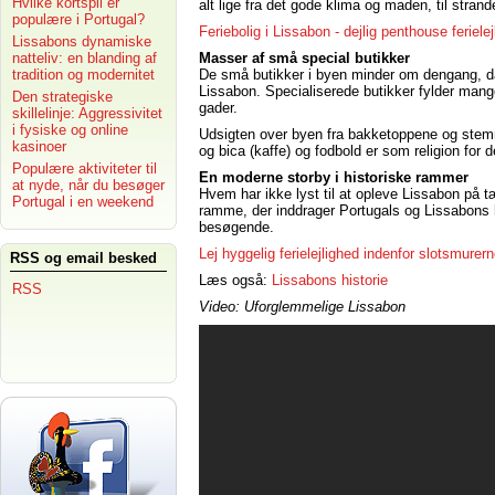
Hvilke kortspil er
alt lige fra det gode klima og maden, til strand
populære i Portugal?
Feriebolig i Lissabon - dejlig penthouse ferielej
Lissabons dynamiske
natteliv: en blanding af
Masser af små special butikker
tradition og modernitet
De små butikker i byen minder om dengang, da 
Lissabon. Specialiserede butikker fylder mange
Den strategiske
gader.
skillelinje: Aggressivitet
i fysiske og online
Udsigten over byen fra bakketoppene og stemn
kasinoer
og bica (kaffe) og fodbold er som religion for d
Populære aktiviteter til
En moderne storby i historiske rammer
at nyde, når du besøger
Hvem har ikke lyst til at opleve Lissabon på 
Portugal i en weekend
ramme, der inddrager Portugals og Lissabons hi
besøgende.
Lej hyggelig ferielejlighed indenfor slotsmure
RSS og email besked
Læs også:
Lissabons historie
RSS
Video: Uforglemmelige Lissabon