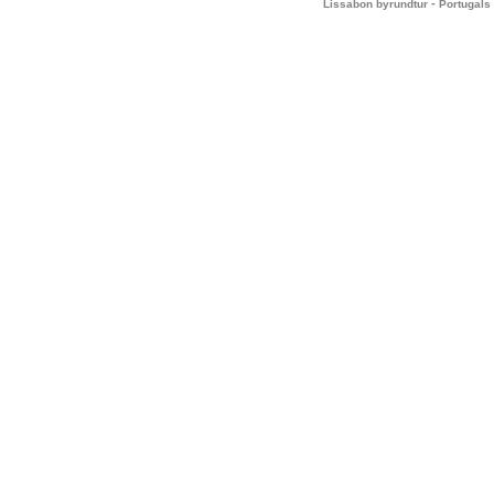
-
Lissabon byrundtur
Portugals 