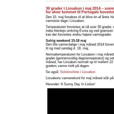
30 grader i Lissabon i maj 2014 – som
for alvor kommet til Portugals hoveds
Den 15. maj forudses til at blive én af årets hid
varmeste dage i Lissabon.
Temperaturen forventes at nå over 30 grader, o
indre Alentejo omkring Évora og ved grænsen 
kan der forventes endnu højere varmegrader.
Solrig weekend 15-18 maj
Den lille varme-bølge i maj måned 2014 forven
til og med søndag d. 18. maj.
Normaltemperaturen for Lissabon i maj måned
grader (gennemsnitlig dagstemeperatur) og se
måned, har Lissabon normalt op til mellem 22
graders varme midt på dagen.
Se også:
Solskinsferie i Lissabon
Lissabons varmerekord for maj måned står på 
Herunder ‘A Sunny Day In Lisbon’