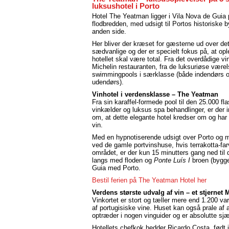
luksushotel i Porto
Hotel The Yeatman ligger i Vila Nova de Guia
flodbredden, med udsigt til Portos historiske 
anden side.
Her bliver der kræset for gæsterne ud over de
sædvanlige og der er specielt fokus på, at op
hotellet skal være total. Fra det overdådige vink
Michelin restauranten, fra de luksuriøse værels
swimmingpools i særklasse (både indendørs 
udendørs).
Vinhotel i verdensklasse – The Yeatman
Fra sin karaffel-formede pool til den 25.000 fl
vinkælder og luksus spa behandlinger, er der i
om, at dette elegante hotel kredser om og har
vin.
Med en hypnotiserende udsigt over Porto og m
ved de gamle portvinshuse, hvis terrakotta-f
området, er der kun 15 minutters gang ned ti
langs med floden og
Ponte Luís I
broen (bygget
Guia med Porto.
Bestil ferien på The Yeatman Hotel her
Verdens største udvalg af vin – et stjernet 
Vinkortet er stort og tæller mere end 1.200 va
af portugisiske vine. Huset kan også prale af 
optræder i nogen vinguider og er absolutte sj
Hotellets chefkok hedder Ricardo Costa, født 