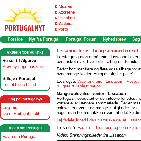
Algarve
Azorerne
Lissabon
Madeira
Porto
Forside
Nyt fra Portugal
Portugal Forum
Nyhedsbrev
Søg
Lissabon-ferie – billig sommerferie i 
Aktuelle tips og links
Første gang man er på ferie i Lissabon blive
Rejser til Algarve
overrasket over, hvor billigt alting er i forhold 
Prøv ny søgemaskine
Derfor kommer flere og flere også tilbage for a
hvad mange kalder ’Europas skjulte perle’.
Billeje i Portugal
Læs også:
Weekendferie i Lissabon – Vesteu
-
se aktuelle tilbud
billigste turistdestination
Mange oplevelser venter i Lissabon
Portugals hovedstad er den ideelle feriedestina
Log på Portugalnyt
kortere eller længere sommerferie. Der er mas
Log ind
oplevelser i vente og mange muligheder for at
noget man bestemt ikke er vant til i det kolde 
Opret Portugal-profil
Lej ferielejlighed i den historiske del af Lissab
Læs også:
Facts om Lissabon og de enkelte 
Viden om Portugal
Video: Stemningsbilleder fra Lissabon
Fakta om Portugal