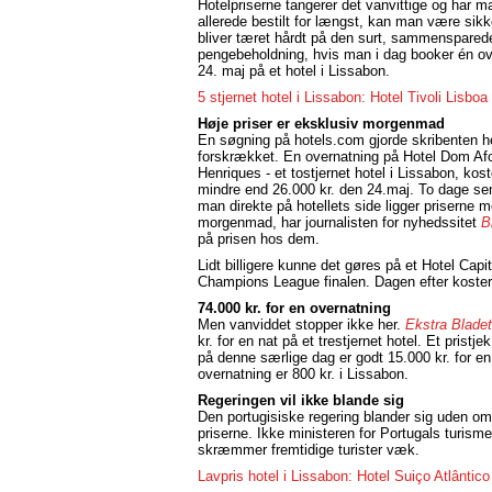
Hotelpriserne tangerer det vanvittige og har m
allerede bestilt for længst, kan man være sikk
bliver tæret hårdt på den surt, sammenspared
pengebeholdning, hvis man i dag booker én ov
24. maj på et hotel i Lissabon.
5 stjernet hotel i Lissabon: Hotel Tivoli Lisboa
Høje priser er eksklusiv morgenmad
En søgning på hotels.com gjorde skribenten he
forskrækket. En overnatning på Hotel Dom Af
Henriques - et tostjernet hotel i Lissabon, kost
mindre end 26.000 kr. den 24.maj. To dage se
man direkte på hotellets side ligger priserne 
morgenmad, har journalisten for nyhedssitet
B
på prisen hos dem.
Lidt billigere kunne det gøres på et Hotel Capi
Champions League finalen. Dagen efter koster
74.000 kr. for en overnatning
Men vanviddet stopper ikke her.
Ekstra Bladet
kr. for en nat på et trestjernet hotel. Et prist
på denne særlige dag er godt 15.000 kr. for e
overnatning er 800 kr. i Lissabon.
Regeringen vil ikke blande sig
Den portugisiske regering blander sig uden o
priserne. Ikke ministeren for Portugals turisme
skræmmer fremtidige turister væk.
Lavpris hotel i Lissabon: Hotel Suiço Atlântico