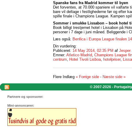
Spanske fans fra Madrid kommer til byen
Det forventes, at 70.000 spaniere vil valfarte 
bare vil deltage i festlighederne før og efter
spille finale i Champions League. Kampen spi
Sommer i smukke Lissabon – book hotel til
Book billigt trestjernet hotel i Lissabon på Hot
personer i 7 dage i juni måned. Beliggende i Ch
Læs også:
Benfica i Europa League finalen 1
Din vurdering:
Publiceret:
14 May 2014, 02:35 PM
af
Jesper
Emner:
Atletico Madrid
,
Champions League fin
centrum
,
Hotel Tivoli Lisboa
,
hotelpriser
,
Liss
Flere Indlæg
« Forrige side
-
Næste side »
© 2007-2026 - Portugalnyt
Partnere og sponsorer:
Mini-annoncører: