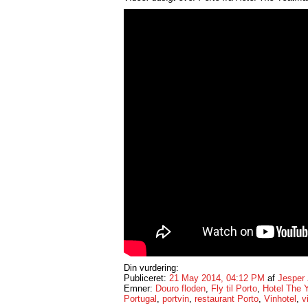
Din vurdering:
Publiceret:
21 May 2014, 04:12 PM
af
Jesper
Emner:
Douro floden
,
Fly til Porto
,
Hotel The 
Portugal
,
portvin
,
restaurant Porto
,
Vinhotel
,
v