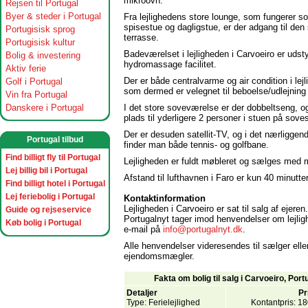
mikroovn.
Rejsen til Portugal
Byer & steder i Portugal
Fra lejlighedens store lounge, som fungerer s
spisestue og dagligstue, er der adgang til den 
Portugisisk sprog
terrasse.
Portugisisk kultur
Badeværelset i lejligheden i Carvoeiro er udst
Bolig & investering
hydromassage facilitet.
Aktiv ferie
Der er både centralvarme og air condition i lej
Golf i Portugal
som dermed er velegnet til beboelse/udlejning 
Vin fra Portugal
Danskere i Portugal
I det store soveværelse er der dobbeltseng, og
plads til yderligere 2 personer i stuen på sove
Der er desuden satellit-TV, og i det nærligge
Portugal tilbud
finder man både tennis- og golfbane.
Find billigt fly til Portugal
Lejligheden er fuldt møbleret og sælges med 
Lej billig bil i Portugal
Afstand til lufthavnen i Faro er kun 40 minutter
Find billigt hotel i Portugal
Lej feriebolig i Portugal
Kontaktinformation
Lejligheden i Carvoeiro er sat til salg af ejeren.
Guide og rejseservice
Portugalnyt tager imod henvendelser om lejlig
Køb bolig i Portugal
e-mail på
info@portugalnyt.dk
.
Alle henvendelser videresendes til sælger elle
ejendomsmægler.
Fakta om bolig til salg i Carvoeiro, Port
Detaljer
Pr
Type: Ferielejlighed
Kontantpris: 1