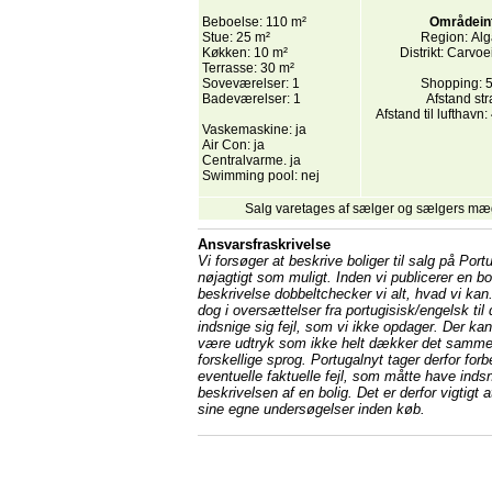
Beboelse: 110 m²
Områdein
Stue: 25 m²
Region: Alg
Køkken: 10 m²
Distrikt: Carvo
Terrasse: 30 m²
Soveværelser: 1
Shopping: 5
Badeværelser: 1
Afstand st
Afstand til lufthavn:
Vaskemaskine: ja
Air Con: ja
Centralvarme. ja
Swimming pool: nej
Salg varetages af sælger og sælgers mæ
Ansvarsfraskrivelse
Vi forsøger at beskrive boliger til salg på Port
nøjagtigt som muligt. Inden vi publicerer en bo
beskrivelse dobbeltchecker vi alt, hvad vi kan
dog i oversættelser fra portugisisk/engelsk til
indsnige sig fejl, som vi ikke opdager. Der ka
være udtryk som ikke helt dækker det samme
forskellige sprog. Portugalnyt tager derfor forb
eventuelle faktuelle fejl, som måtte have indsn
beskrivelsen af en bolig. Det er derfor vigtigt 
sine egne undersøgelser inden køb.