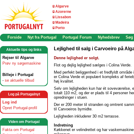
Algarve
Azorerne
Lissabon
Madeira
Porto
Forside
Nyt fra Portugal
Portugal Forum
Nyhedsbrev
Søg
Lejlighed til salg i Carvoeiro på Alg
Aktuelle tips og links
Rejser til Algarve
Denne lejlighed er solgt.
Prøv ny søgemaskine
Flot og dejlig lejlighed sælges i Colina Verde.
Med perfekt beliggenhed i et fredfyldt område 
Billeje i Portugal
er Colina Verde et populært kompleks af ferieb
-
se aktuelle tilbud
høj kvalitet.
Selv om lejligheden kun har ét soveværelse, 
totalt 110 m2, og der er plads til 4 personer he
Log på Portugalnyt
opredninger i stuen.
Log ind
Der er 200 meter til stranden og omtrent sam
Opret Portugal-profil
til Carvoeiros bymidte.
Lejligheden inkluderer 30 m2 terrasse.
Viden om Portugal
Indretning
Fakta om Portugal
Køkkenet er velindrettet og har vaskemaskine