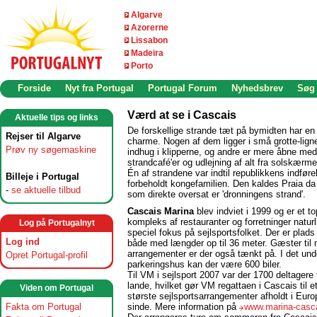
Algarve
Azorerne
Lissabon
Madeira
Porto
Forside
Nyt fra Portugal
Portugal Forum
Nyhedsbrev
Søg
Værd at se i Cascais
Aktuelle tips og links
De forskellige strande tæt på bymidten har en
Rejser til Algarve
charme. Nogen af dem ligger i små grotte-lig
Prøv ny søgemaskine
indhug i klipperne, og andre er mere åbne me
strandcafé'er og udlejning af alt fra solskærme t
Én af strandene var indtil republikkens indføre
Billeje i Portugal
forbeholdt kongefamilien. Den kaldes Praia d
-
se aktuelle tilbud
som direkte oversat er 'dronningens strand'.
Cascais Marina
blev indviet i 1999 og er et 
kompleks af restauranter og forretninger natur
Log på Portugalnyt
speciel fokus på sejlsportsfolket. Der er plads 
Log ind
både med længder op til 36 meter. Gæster til
arrangementer er der også tænkt på. I det und
Opret Portugal-profil
parkeringshus kan der være 600 biler.
Til VM i sejlsport 2007 var der 1700 deltagere 
lande, hvilket gør VM regattaen i Cascais til e
Viden om Portugal
største sejlsportsarrangementer afholdt i Eur
Fakta om Portugal
sinde. Mere information på
www.marina-casc