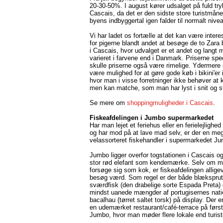
20-30-50%. I august kører udsalget på fuld try
Cascais, da det er den sidste store turistmån
byens indbyggertal igen falder til normalt nive
Vi har ladet os fortælle at det kan være intere
for pigerne blandt andet at besøge de to Zara 
i Cascais, hvor udvalget er et andet og langt 
varieret i farvene end i Danmark. Priserne spe
skulle priserne også være rimelige. Ydermere 
være mulighed for at gøre gode køb i bikini'er 
hvor man i visse forretninger ikke behøver at 
men kan matche, som man har lyst i snit og st
Se mere om
shoppingmuligheder i Cascais
.
Fiskeafdelingen i Jumbo supermarkedet
Har man lejet et feriehus eller en ferielejlighed
og har mod på at lave mad selv, er der en me
velassorteret fiskehandler i supermarkedet J
Jumbo ligger overfor togstationen i Cascais o
stor rød elefant som kendemærke. Selv om ma
forsøge sig som kok, er fiskeafdelingen alligev
besøg værd. Som regel er der både blæksprut
sværdfisk (den drabelige sorte Espada Preta) 
mindst uanede mængder af portugisernes nati
bacalhau (tørret saltet torsk) på display. Der 
en udemærket restaurant/café-terrace på først
Jumbo, hvor man møder flere lokale end turist