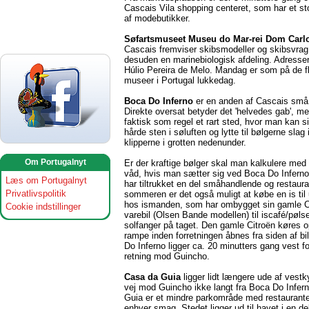
Cascais Vila shopping centeret, som har et st
af modebutikker.
Søfartsmuseet Museu do Mar-rei Dom Carl
Cascais fremviser skibsmodeller og skibsvrag
desuden en marinebiologisk afdeling. Adresse
Húlio Pereira de Melo. Mandag er som på de f
museer i Portugal lukkedag.
Boca Do Inferno
er en anden af Cascais små 
Direkte oversat betyder det 'helvedes gab', me
faktisk som regel et rart sted, hvor man kan s
hårde sten i søluften og lytte til bølgerne slag
klipperne i grotten nedenunder.
Om Portugalnyt
Er der kraftige bølger skal man kalkulere med 
våd, hvis man sætter sig ved Boca Do Inferno
Læs om Portugalnyt
har tiltrukket en del småhandlende og restaur
Privatlivspolitik
sommeren er det også muligt at købe en is til
hos ismanden, som har ombygget sin gamle C
Cookie indstillinger
varebil (Olsen Bande modellen) til iscafé/pøl
solfanger på taget. Den gamle Citroën køres 
rampe inden forretningen åbnes fra siden af bi
Do Inferno ligger ca. 20 minutters gang vest f
retning mod Guincho.
Casa da Guia
ligger lidt længere ude af vest
vej mod Guincho ikke langt fra Boca Do Infer
Guia er et mindre parkområde med restaurante
enhver smag. Stedet ligger ud til havet i en de