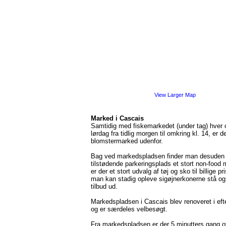
View Larger Map
Marked i Cascais
Samtidig med fiskemarkedet (under tag) hver
lørdag fra tidlig morgen til omkring kl. 14, er d
blomstermarked udenfor.
Bag ved markedspladsen finder man desuden
tilstødende parkeringsplads et stort non-food
er der et stort udvalg af tøj og sko til billige pr
man kan stadig opleve sigøjnerkonerne stå og
tilbud ud.
Markedspladsen i Cascais blev renoveret i eft
og er særdeles velbesøgt.
Fra markedspladsen er der 5 minutters gang ov