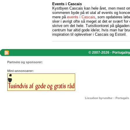
Events i Cascais
Kystbyen Cascais kan hele året, men mest o
sommeren byde på et utal af events og koncer
mere på
events i Cascais
, som opdateres løb
sker i øvrigt ofte så meget at det er svært for 
skrive om det hele. Turistkontoret på gågaden
centrum har altid gode ide'er, hvis man har bru
inspiration til oplevelser i Cascais og Estoril.
© 2007-2026 - Portugalnyt
Partnere og sponsorer:
Mini-annoncører:
-
Lissabon byrundtur
Portugals 