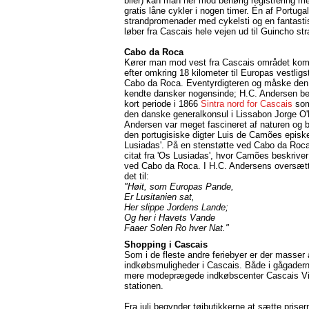
biler) kan man her mod behørig registrering m
gratis låne cykler i nogen timer. Én af Portuga
strandpromenader med cykelsti og en fantasti
løber fra Cascais hele vejen ud til Guincho st
Cabo da Roca
Kører man mod vest fra Cascais området ko
efter omkring 18 kilometer til Europas vestligs
Cabo da Roca. Eventyrdigteren og måske de
kendte dansker nogensinde; H.C. Andersen b
kort periode i 1866
Sintra nord for Cascais
som
den danske generalkonsul i Lissabon Jorge O'N
Andersen var meget fascineret af naturen og 
den portugisiske digter Luis de Camões episk
Lusiadas'. På en stenstøtte ved Cabo da Roca
citat fra 'Os Lusiadas', hvor Camões beskriver
ved Cabo da Roca. I H.C. Andersens oversætt
det til:
"Høit, som Europas Pande,
Er Lusitanien sat,
Her slippe Jordens Lande;
Og her i Havets Vande
Faaer Solen Ro hver Nat."
Shopping i Cascais
Som i de fleste andre feriebyer er der masser 
indkøbsmuligheder i Cascais. Både i gågadern
mere modeprægede indkøbscenter Cascais Vil
stationen.
Fra juli begynder tøjbutikkerne at sætte prise