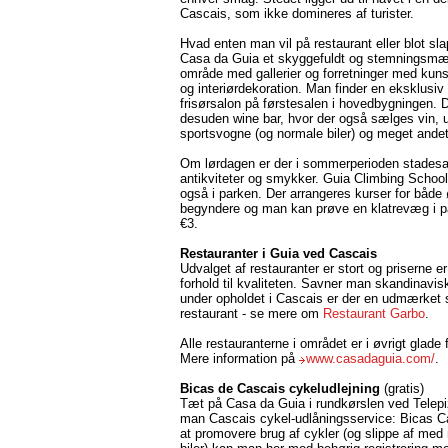
Cascais, som ikke domineres af turister.
Hvad enten man vil på restaurant eller blot sla
Casa da Guia et skyggefuldt og stemningsmæ
område med gallerier og forretninger med ku
og interiørdekoration. Man finder en eksklusi
frisørsalon på førstesalen i hovedbygningen. D
desuden wine bar, hvor der også sælges vin, u
sportsvogne (og normale biler) og meget andet
Om lørdagen er der i sommerperioden stadesa
antikviteter og smykker. Guia Climbing School
også i parken. Der arrangeres kurser for både
begyndere og man kan prøve en klatrevæg i p
€3.
Restauranter i Guia ved Cascais
Udvalget af restauranter er stort og priserne er
forhold til kvaliteten. Savner man skandinavi
under opholdet i Cascais er der en udmærket
restaurant - se mere om
Restaurant Garbo
.
Alle restauranterne i området er i øvrigt glade 
Mere information på
www.casadaguia.com/
.
Bicas de Cascais cykeludlejning
(gratis)
Tæt på Casa da Guia i rundkørslen ved Telepi
man Cascais cykel-udlåningsservice: Bicas C
at promovere brug af cykler (og slippe af med