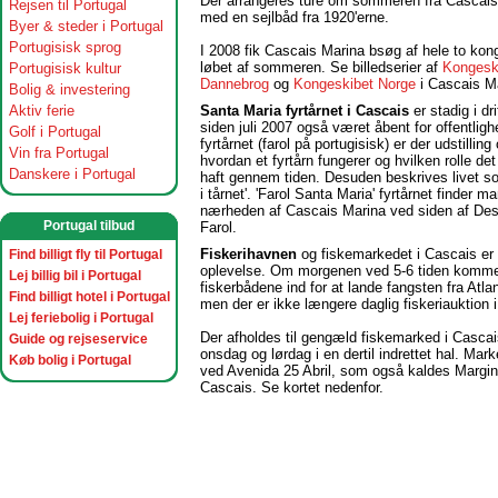
Der arrangeres ture om sommeren fra Cascais
Rejsen til Portugal
med en sejlbåd fra 1920'erne.
Byer & steder i Portugal
Portugisisk sprog
I 2008 fik Cascais Marina bsøg af hele to kon
løbet af sommeren. Se billedserier af
Kongesk
Portugisisk kultur
Dannebrog
og
Kongeskibet Norge
i Cascais M
Bolig & investering
Aktiv ferie
Santa Maria fyrtårnet i Cascais
er stadig i dr
siden juli 2007 også været åbent for offentligh
Golf i Portugal
fyrtårnet (farol på portugisisk) er der udstilling
Vin fra Portugal
hvordan et fyrtårn fungerer og hvilken rolle det
Danskere i Portugal
haft gennem tiden. Desuden beskrives livet s
i tårnet'. 'Farol Santa Maria' fyrtårnet finder ma
nærheden af Cascais Marina ved siden af Des
Portugal tilbud
Farol.
Fiskerihavnen
og fiskemarkedet i Cascais er
Find billigt fly til Portugal
oplevelse. Om morgenen ved 5-6 tiden komm
Lej billig bil i Portugal
fiskerbådene ind for at lande fangsten fra Atla
Find billigt hotel i Portugal
men der er ikke længere daglig fiskeriauktion 
Lej feriebolig i Portugal
Der afholdes til gengæld fiskemarked i Cascai
Guide og rejseservice
onsdag og lørdag i en dertil indrettet hal. Mar
Køb bolig i Portugal
ved Avenida 25 Abril, som også kaldes Margin
Cascais. Se kortet nedenfor.