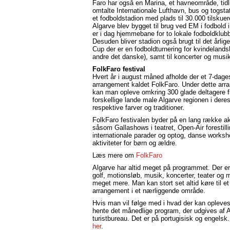
Faro har også en Marina, et havneområde, tidl
omtalte Internationale Lufthavn, bus og togsta
et fodboldstadion med plads til 30.000 tilskuer
Algarve blev bygget til brug ved EM i fodbold 
er i dag hjemmebane for to lokale fodboldklubb
Desuden bliver stadion også brugt til det årlig
Cup der er en fodboldturnering for kvindelands
andre det danske), samt til koncerter og musik
FolkFaro festival
Hvert år i august måned afholde der et 7-dage
arrangement kaldet FolkFaro. Under dette arr
kan man opleve omkring 300 glade deltagere f
forskellige lande male Algarve regionen i dere
respektive farver og traditioner.
FolkFaro festivalen byder på en lang række akt
såsom Gallashows i teatret, Open-Air forestilli
internationale parader og optog, danse works
aktiviteter for børn og ældre.
Læs mere om
FolkFaro
Algarve har altid meget på programmet. Der e
golf, motionsløb, musik, koncerter, teater og 
meget mere. Man kan stort set altid køre til et
arrangement i et nærliggende område.
Hvis man vil følge med i hvad der kan opleve
hente det månedlige program, der udgives af 
turistbureau. Det er på portugisisk og engelsk
her
.