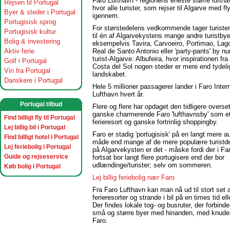
Faro Lufthavn - regionens eneste større luftha
Rejsen til Portugal
hvor alle turister, som rejser til Algarve med fly
Byer & steder i Portugal
igennem.
Portugisisk sprog
For størstedelens vedkommende tager turister
Portugisisk kultur
til én af Algarvekystens mange andre turistbye
Bolig & investering
eksempelvis Tavira, Carvoeiro, Portimao, Lago
Real de Santo Antonio eller 'party-pants' by n
Aktiv ferie
turist-Algarve: Albufeira, hvor inspirationen fr
Golf i Portugal
Costa del Sol nogen steder er mere end tydelig
Vin fra Portugal
landskabet.
Danskere i Portugal
Hele 5 millioner passagerer lander i Faro Inter
Lufthavn hvert år.
Portugal tilbud
Flere og flere har opdaget den tidligere overse
ganske charmerende Faro 'lufthavnsby' som et
Find billigt fly til Portugal
ferieresort og ganske fortrinlig shoppingby.
Lej billig bil i Portugal
Faro er stadig 'portugisisk' på en langt mere a
Find billigt hotel i Portugal
måde end mange af de mere populære turistde
Lej feriebolig i Portugal
på Algarvekysten er det - måske fordi der i Fa
Guide og rejseservice
fortsat bor langt flere portugisere end der bor
udlændinge/turister; selv om sommeren.
Køb bolig i Portugal
Lej billig feriebolig nær Faro
Fra Faro Lufthavn kan man nå ud til stort set a
ferieresorter og strande i bil på en times tid el
Der findes lokale tog- og busruter, der forbin
små og større byer med hinanden, med knude
Faro.