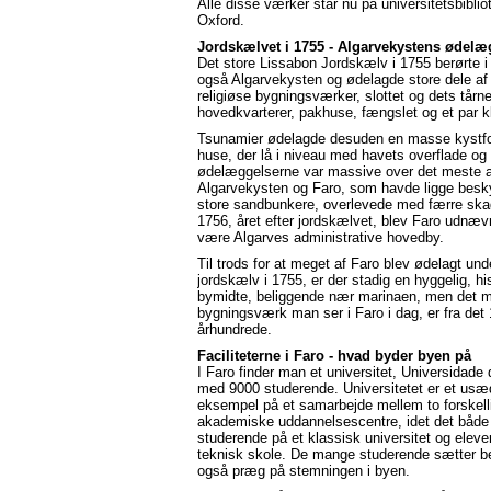
Alle disse værker står nu på universitetsbibliot
Oxford.
Jordskælvet i 1755 - Algarvekystens ødelæ
Det store Lissabon Jordskælv i 1755 berørte i
også Algarvekysten og ødelagde store dele af
religiøse bygningsværker, slottet og dets tårne
hovedkvarterer, pakhuse, fængslet og et par k
Tsunamier ødelagde desuden en masse kystfo
huse, der lå i niveau med havets overflade og
ødelæggelserne var massive over det meste a
Algarvekysten og Faro, som havde ligge besk
store sandbunkere, overlevede med færre ska
1756, året efter jordskælvet, blev Faro udnævnt
være Algarves administrative hovedby.
Til trods for at meget af Faro blev ødelagt und
jordskælv i 1755, er der stadig en hyggelig, hi
bymidte, beliggende nær marinaen, men det m
bygningsværk man ser i Faro i dag, er fra det 
århundrede.
Faciliteterne i Faro - hvad byder byen på
I Faro finder man et universitet, Universidade 
med 9000 studerende. Universitetet er et usæ
eksempel på et samarbejde mellem to forskell
akademiske uddannelsescentre, idet det både 
studerende på et klassisk universitet og eleve
teknisk skole. De mange studerende sætter b
også præg på stemningen i byen.