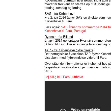
Københavns Lufthavn hver lørdag indtil april 2
hvorefter frekvensen sættes op til 3 ugentlige 
tirsdag, torsdag og lørdag.
SAS - fra København
Fra 2. juli 2014 åbner SAS en direkte sommerr
København til Faro.
Læs også:
SAS åbner ny sommerrute 2014 fr
København til Faro, Portugal
Ryanair - fra Billund
9. april 2014 genoptager Ryanair sommerruten 
Billund til Faro. Der er afgange hver onsdag o
TAP - fra København (ikke direkte)
Det portugisiske flyselskab TAP flyver Køben
Lissabon, med flyforbindelse videre til Faro.
Ovenstående informationer er indhentet hos p
respektive flyselskabers hjemmesider medio
2013.
Lej billig bil i Faro Lufthavn