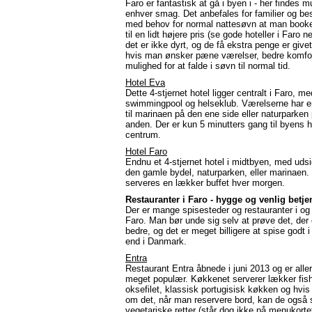
Faro er fantastisk at gå i byen i - her findes m
enhver smag. Det anbefales for familier og b
med behov for normal nattesøvn at man booker
til en lidt højere pris (se gode hoteller i Faro n
det er ikke dyrt, og de få ekstra penge er give
hvis man ønsker pæne værelser, bedre komfor
mulighed for at falde i søvn til normal tid.
Hotel Eva
Dette 4-stjernet hotel ligger centralt i Faro, me
swimmingpool og helseklub. Værelserne har e
til marinaen på den ene side eller naturparken
anden. Der er kun 5 minutters gang til byens h
centrum.
Hotel Faro
Endnu et 4-stjernet hotel i midtbyen, med udsi
den gamle bydel, naturparken, eller marinaen.
serveres en lækker buffet hver morgen.
Restauranter i Faro - hygge og venlig betje
Der er mange spisesteder og restauranter i og
Faro. Man bør unde sig selv at prøve det, der e
bedre, og det er meget billigere at spise godt i
end i Danmark.
Entra
Restaurant Entra åbnede i juni 2013 og er alle
meget populær. Køkkenet serverer lækker fish
oksefilet, klassisk portugisisk køkken og hvi
om det, når man reservere bord, kan de også 
vegetariske retter (står dog ikke på menukortet