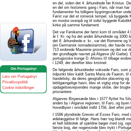
en del, siden det 4. århundrede før Kristus. De
en del om historiens gang i Faro, når man har
fundamenter fra tidligere bygningsværker unde
Først var det et romersk tempel, så byggede
en moske ovenpå og til sidst byggede Katolik
kirke på samme fundament.
Det var Fønikerne der først kom til området 4
år f. Kr. og fra det andet århundrede og 1000 år
det 8. århundrede e. kr., var det Romerne og V
(en Germansk nomadestamme), der havde mag
713 erobrede Maurerne provinsen og det var d
der grundlagde navnet på Algarve (Al Garbe).
portugisiske konge D. Afonso III tilbage erob
i 1249, der derefter blev kristnet.
Om Portugalnyt
De følgende århundreder voksede Faro, som p
tidpunkt blev kaldt Santa Maria de Faaron, til 
Læs om Portugalnyt
handelsby, da deres geografiske placering og
Privatlivspolitik
lettilgængelige havn, blev et vigtig stop for d
opdagelsesrejsendes mange skibe, der brugte F
Cookie indstillinger
proviantere.
Algarves Bispesæde blev i 1577 flyttet fra Sil
anden by i Algarve regionen, til Faro, og byen
hovedbyen i området indtil 1756, året efter jo
I 1596 plyndrede Greven af Essex Faro, med 
ødelæggelse til følge. Hans hær tog blandt m
et helt bibliotek af sjældne bøger med sig, og
første bog, der nogensinde blev trykt i Portuga