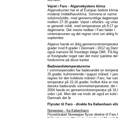
Vejret i Faro - Algarvekystens klima
Algarvekysten har et af Europas bedste klimae
moderat middelhavsklima. Somrene er varme
solskinsfyldte, med gennemsnitlige dagtemper
mellem 27-35 grader. Vejret i efterårs- og vint
er generelt mildt, med temperaturer på 8-17 gr
dagtimerne. Det meste nedbør i Faro falder i
vintersæsonen og det regner stort set aldrig fra 
september.
Algarve havde en årlig gennemsnitstemperatu
grader mod 8 grader i Danmark i 2012 og Da
også mønstre 66 frostdøgn ifølge DMI. På Al
er frostgrader noget nær det mest sjældne de
forekomme på disse kanter.
Badevandstemperaturerne
I sommerperioden har badevandet en temperat
25 grader, kulminerende i august måned. I jan
regnes for den koldeste måned i Faro, har van
temperatur på 15-16 grader, hvilket ikke er me
danske badevands sommertemperaturer, der 
2004 havde en gennemsnitstemperatur på 16,
sidst i juli. Men det var trods alt også en kol
Danmark det år.
Flyruter til Faro - direkte fra København ell
Norwegian - fra København
Flyselskabet Norwegian flyver direkte til Faro 