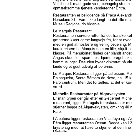
Veltilberedt mad, gode vine, behagelig stemni
opmærksomme tjenere kendetegner Entra.
Restauranten er beliggende på Praça Alexand
Herculano 21 i Faro, ikke langt fra det lille m
Museu Regional do Algarve.
Le Marquis Restaurant
Restauranten servere retter fra det franske k
gæsterne kører gerne langvejs fra, for at nyde
med en god atmosfære og venlig betjening. 
karakterisere Le Marquis som en lille, skjult pe
klasse. På menukortet findes der blandt ande
Angus oksefilet, spare ribs, hjemmerøget lak
kammuslinger. Desuden byder vinkortet på vine
lande og et godt udvalg af portvine.
Le Marquis Restaurant ligger på adressen: Mo
Palhagueira, Santa Bárbara de Nexe, ca. 15 
Faro centrum. Men det fortælles, at det er kør
værd.
Michelin Restauranter på Algarvekysten
Er man typen der går efter en 2-stjernet Miche
restaurant, ligger Portugals to restauranter me
stjerner begge på Algarvekysten, omkring 40 mi
Faro.
I Albufeira ligger restauranten Vila Joya og i 
Pêra ligger restauranten Ocean. Begge kan i 
bryste sig med, at have to stjerner af den fine 
Michelin.