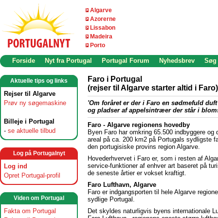
Algarve
Azorerne
Lissabon
Madeira
Porto
Forside
Nyt fra Portugal
Portugal Forum
Nyhedsbrev
Søg
Faro i Portugal
Aktuelle tips og links
(rejser til Algarve starter altid i Faro)
Rejser til Algarve
Prøv ny søgemaskine
'Om foråret er der i Faro en sødmefuld duft
og pladser af appelsintræer der står i bloms
Billeje i Portugal
Faro - Algarve regionens hovedby
-
se aktuelle tilbud
Byen Faro har omkring 65.500 indbyggere og 
areal på ca. 200 km2 på Portugals sydligste fa
den portugisiske provins region Algarve.
Log på Portugalnyt
Hovederhvervet i Faro er, som i resten af Alga
service-funktioner af enhver art baseret på tur
Log ind
de seneste årtier er vokset kraftigt.
Opret Portugal-profil
Faro Lufthavn, Algarve
Faro er indgangsporten til hele Algarve regione
Viden om Portugal
sydlige Portugal.
Det skyldes naturligvis byens internationale L
Fakta om Portugal