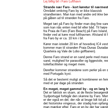
Lej billig bil i Faro Lufthavn
Strande nær Faro - kort køretur til nærmes
Området omkring Faro by er ikke klassisk
strandterræn. Man kan med andre ord ikke b
på gåben ud til stranden fra Faro.
Meget tæt på Faro by finder man dog fine san
som kan nås enten med bil eller båd. Til højre
fra Praia de Faro (Faro Beach) på Faro Islan
finder ved at køre mod lufthavnen. Afstand til
fra Faro by er ca. 10 km i bil.
Kører man istedet 20 km af hovedvej IC4 vest
kommer man til stranden Praia Dunas Duradas
Quarteira og Vale de Lobo golfbanen).
Denne Faro strand er en sand perle med mass
sand, mulighed for parasoller og liggestole, re
toiletfaciliteter og meget mere.
Derefter kommer strandene som perler på en 
med Portugals kyst.
Så det er bestemt muligt at kombinerer en feri
med et par dage på stranden
En meget, meget gammel by - og en lang hi
Det er faktisk en skam, at de fleste besøgende
Sydportugal forbigår den skønne by Faro. Men
er der også en del, der når at bruge lidt tid p
det historiske vingesus, der stadig kan opfan
man mærker efter. Faro er en by der har vær