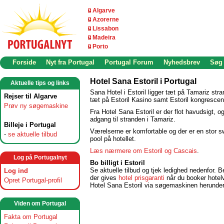
Algarve
Azorerne
Lissabon
Madeira
Porto
Forside
Nyt fra Portugal
Portugal Forum
Nyhedsbrev
Søg
Hotel Sana Estoril i Portugal
Aktuelle tips og links
Sana Hotel i Estoril ligger tæt på Tamariz str
Rejser til Algarve
tæt på Estoril Kasino samt Estoril kongrescen
Prøv ny søgemaskine
Fra Hotel Sana Estoril er der flot havudsigt, 
adgang til stranden i Tamariz.
Billeje i Portugal
Værelserne er komfortable og der er en stor 
-
se aktuelle tilbud
pool på hotellet.
Læs nærmere om Estoril og Cascais
.
Log på Portugalnyt
Bo billigt i Estoril
Se aktuelle tilbud og tjek ledighed nedenfor.
Log ind
der gives
hotel prisgaranti
når du booker hotel
Opret Portugal-profil
Hotel Sana Estoril via søgemaskinen herunder
Viden om Portugal
Fakta om Portugal