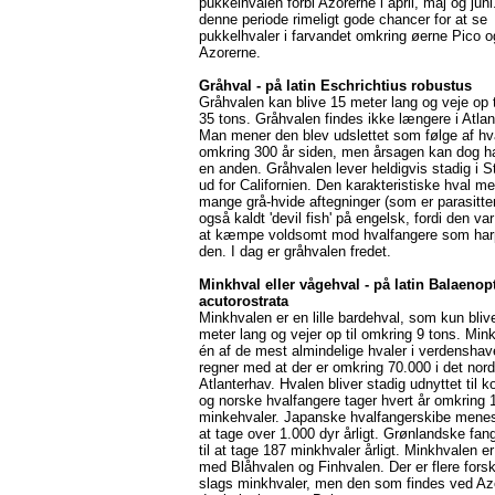
pukkelhvalen forbi Azorerne i april, maj og juni.
denne periode rimeligt gode chancer for at se
pukkelhvaler i farvandet omkring øerne Pico o
Azorerne.
Gråhval - på latin Eschrichtius robustus
Gråhvalen kan blive 15 meter lang og veje op t
35 tons. Gråhvalen findes ikke længere i Atlan
Man mener den blev udslettet som følge af hva
omkring 300 år siden, men årsagen kan dog h
en anden. Gråhvalen lever heldigvis stadig i St
ud for Californien. Den karakteristiske hval m
mange grå-hvide aftegninger (som er parasitter
også kaldt 'devil fish' på engelsk, fordi den var
at kæmpe voldsomt mod hvalfangere som har
den. I dag er gråhvalen fredet.
Minkhval
eller vågehval - på latin Balaenop
acutorostrata
Minkhvalen er en lille bardehval, som kun blive
meter lang og vejer op til omkring 9 tons. Min
én af de mest almindelige hvaler i verdensha
regner med at der er omkring 70.000 i det nord
Atlanterhav. Hvalen bliver stadig udnyttet til 
og norske hvalfangere tager hvert år omkring 
minkehvaler. Japanske hvalfangerskibe menes
at tage over 1.000 dyr årligt. Grønlandske fan
til at tage 187 minkhvaler årligt. Minkhvalen er 
med Blåhvalen og Finhvalen. Der er flere forsk
slags minkhvaler, men den som findes ved Az