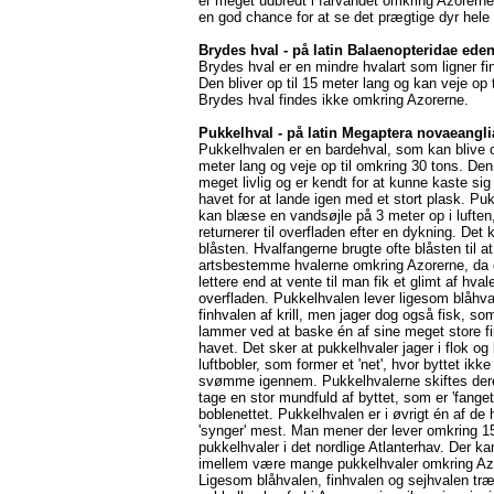
er meget udbredt i farvandet omkring Azorerne
en god chance for at se det prægtige dyr hele 
Brydes hval - på latin Balaenopteridae eden
Brydes hval er en mindre hvalart som ligner fi
Den bliver op til 15 meter lang og kan veje op t
Brydes hval findes ikke omkring Azorerne.
Pukkelhval - på latin Megaptera novaeangli
Pukkelhvalen er en bardehval, som kan blive o
meter lang og veje op til omkring 30 tons. De
meget livlig og er kendt for at kunne kaste sig
havet for at lande igen med et stort plask. Pu
kan blæse en vandsøjle på 3 meter op i luften
returnerer til overfladen efter en dykning. Det
blåsten. Hvalfangerne brugte ofte blåsten til at
artsbestemme hvalerne omkring Azorerne, da d
lettere end at vente til man fik et glimt af hval
overfladen. Pukkelhvalen lever ligesom blåhv
finhvalen af krill, men jager dog også fisk, so
lammer ved at baske én af sine meget store fi
havet. Det sker at pukkelhvaler jager i flok og
luftbobler, som former et 'net', hvor byttet ikke 
svømme igennem. Pukkelhvalerne skiftes dereft
tage en stor mundfuld af byttet, som er 'fanget'
boblenettet. Pukkelhvalen er i øvrigt én af de
'synger' mest. Man mener der lever omkring 1
pukkelhvaler i det nordlige Atlanterhav. Der ka
imellem være mange pukkelhvaler omkring Az
Ligesom blåhvalen, finhvalen og sejhvalen tr