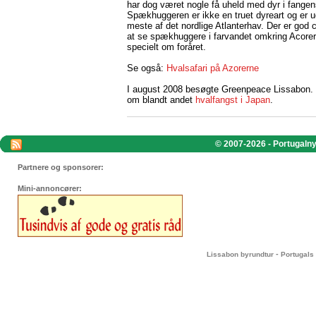
har dog været nogle få uheld med dyr i fange
Spækhuggeren er ikke en truet dyreart og er ud
meste af det nordlige Atlanterhav. Der er god 
at se spækhuggere i farvandet omkring Acore
specielt om foråret.
Se også:
Hvalsafari på Azorerne
I august 2008 besøgte Greenpeace Lissabon. 
om blandt andet
hvalfangst i Japan
.
© 2007-2026 - Portugalnyt
Partnere og sponsorer:
Mini-annoncører:
-
Lissabon byrundtur
Portugals 