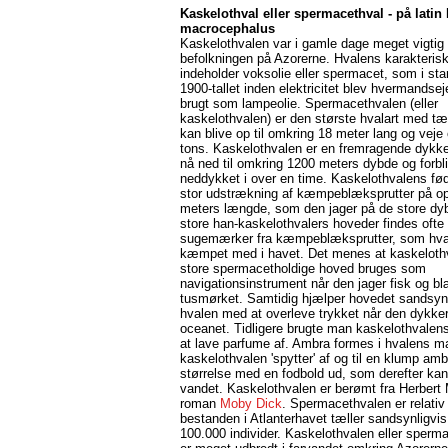
Kaskelothval eller spermacethval - på latin
macrocephalus
Kaskelothvalen var i gamle dage meget vigtig 
befolkningen på Azorerne. Hvalens karakteris
indeholder voksolie eller spermacet, som i sta
1900-tallet inden elektricitet blev hvermandsej
brugt som lampeolie. Spermacethvalen (eller
kaskelothvalen) er den største hvalart med t
kan blive op til omkring 18 meter lang og veje 
tons. Kaskelothvalen er en fremragende dykk
nå ned til omkring 1200 meters dybde og forbl
neddykket i over en time. Kaskelothvalens fød
stor udstrækning af kæmpeblæksprutter på op 
meters længde, som den jager på de store dy
store han-kaskelothvalers hoveder findes ofte
sugemærker fra kæmpeblæksprutter, som hva
kæmpet med i havet. Det menes at kaskeloth
store spermacetholdige hoved bruges som
navigationsinstrument når den jager fisk og bl
tusmørket. Samtidig hjælper hovedet sandsynl
hvalen med at overleve trykket når den dykker
oceanet. Tidligere brugte man kaskelothvalens
at lave parfume af. Ambra formes i hvalens m
kaskelothvalen 'spytter' af og til en klump am
størrelse med en fodbold ud, som derefter kan 
vandet. Kaskelothvalen er berømt fra Herbert 
roman
Moby Dick
. Spermacethvalen er relativ
bestanden i Atlanterhavet tæller sandsynligvis
100.000 individer. Kaskelothvalen eller sperm