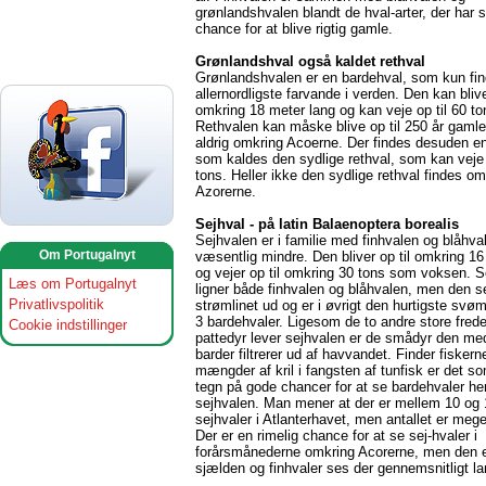
grønlandshvalen blandt de hval-arter, der har s
chance for at blive rigtig gamle.
Grønlandshval også kaldet rethval
Grønlandshvalen er en bardehval, som kun fin
allernordligste farvande i verden. Den kan blive
omkring 18 meter lang og kan veje op til 60 to
Rethvalen kan måske blive op til 250 år gaml
aldrig omkring Acoerne. Der findes desuden en
som kaldes den sydlige rethval, som kan veje 
tons. Heller ikke den sydlige rethval findes om
Azorerne.
Sejhval - på latin Balaenoptera borealis
Sejhvalen er i familie med finhvalen og blåhv
Om Portugalnyt
væsentlig mindre. Den bliver op til omkring 16
og vejer op til omkring 30 tons som voksen. S
Læs om Portugalnyt
ligner både finhvalen og blåhvalen, men den se
Privatlivspolitik
strømlinet ud og er i øvrigt den hurtigste svø
3 bardehvaler. Ligesom de to andre store frede
Cookie indstillinger
pattedyr lever sejhvalen er de smådyr den me
barder filtrerer ud af havvandet. Finder fiskern
mængder af kril i fangsten af tunfisk er det so
tegn på gode chancer for at se bardehvaler he
sejhvalen. Man mener at der er mellem 10 og 
sejhvaler i Atlanterhavet, men antallet er mege
Der er en rimelig chance for at se sej-hvaler i
forårsmånederne omkring Acorerne, men den e
sjælden og finhvaler ses der gennemsnitligt lan