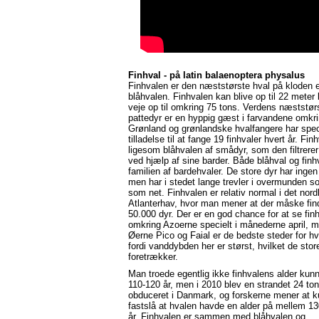
Finhval - på latin balaenoptera physalus
Finhvalen er den næststørste hval på kloden e
blåhvalen. Finhvalen kan blive op til 22 meter
veje op til omkring 75 tons. Verdens næststør
pattedyr er en hyppig gæst i farvandene omkr
Grønland og grønlandske hvalfangere har spec
tilladelse til at fange 19 finhvaler hvert år. Fin
ligesom blåhvalen af smådyr, som den filtrerer
ved hjælp af sine barder. Både blåhval og finhv
familien af bardehvaler. De store dyr har inge
men har i stedet lange trevler i overmunden s
som net. Finhvalen er relativ normal i det nord
Atlanterhav, hvor man mener at der måske fin
50.000 dyr. Der er en god chance for at se fin
omkring Azoerne specielt i månederne april, ma
Øerne Pico og Faial er de bedste steder for hv
fordi vanddybden her er størst, hvilket de stor
foretrækker.
Man troede egentlig ikke finhvalens alder kun
110-120 år, men i 2010 blev en strandet 24 ton
obduceret i Danmark, og forskerne mener at 
fastslå at hvalen havde en alder på mellem 1
år. Finhvalen er sammen med blåhvalen og