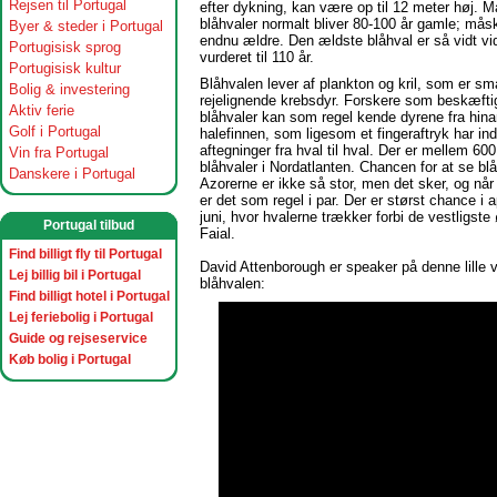
Rejsen til Portugal
efter dykning, kan være op til 12 meter høj. 
blåhvaler normalt bliver 80-100 år gamle; må
Byer & steder i Portugal
endnu ældre. Den ældste blåhval er så vidt vi
Portugisisk sprog
vurderet til 110 år.
Portugisisk kultur
Blåhvalen lever af plankton og kril, som er sm
Bolig & investering
rejelignende krebsdyr. Forskere som beskæfti
Aktiv ferie
blåhvaler kan som regel kende dyrene fra hin
Golf i Portugal
halefinnen, som ligesom et fingeraftryk har ind
aftegninger fra hval til hval. Der er mellem 60
Vin fra Portugal
blåhvaler i Nordatlanten. Chancen for at se bl
Danskere i Portugal
Azorerne er ikke så stor, men det sker, og når 
er det som regel i par. Der er størst chance i a
juni, hvor hvalerne trækker forbi de vestligste
Portugal tilbud
Faial.
Find billigt fly til Portugal
David Attenborough er speaker på denne lille 
Lej billig bil i Portugal
blåhvalen:
Find billigt hotel i Portugal
Lej feriebolig i Portugal
Guide og rejseservice
Køb bolig i Portugal