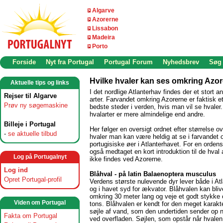
Algarve
Azorerne
Lissabon
Madeira
Porto
Forside
Nyt fra Portugal
Portugal Forum
Nyhedsbrev
Søg
Hvilke hvaler kan ses omkring Azo
Aktuelle tips og links
I det nordlige Atlanterhav findes der et stort an
Rejser til Algarve
arter. Farvandet omkring Azorerne er faktisk et
Prøv ny søgemaskine
bedste steder i verden, hvis man vil se hvaler
hvalarter er mere almindelige end andre.
Billeje i Portugal
Her følger en oversigt ordnet efter størrelse ov
-
se aktuelle tilbud
hvaler man kan være heldig at se i farvandet 
portugisiske øer i Atlanterhavet. For en ordens
også medtaget en kort introduktion til de hval 
Log på Portugalnyt
ikke findes ved Azorerne.
Log ind
Blåhval - på latin Balaenoptera musculus
Opret Portugal-profil
Verdens største nulevende dyr lever både i At
og i havet syd for ækvator. Blåhvalen kan blive
omkring 30 meter lang og veje et godt stykke
Viden om Portugal
tons. Blåhvalen er kendt for den meget karakte
søjle af vand, som den undertiden sender op n
Fakta om Portugal
ved overfladen. Søjlen, som opstår når hvalen