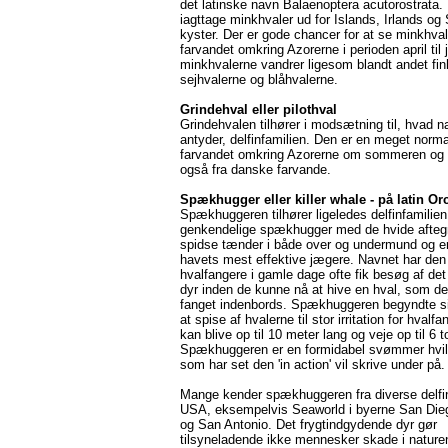
det latinske navn Balaenoptera acutorostrata
iagttage minkhvaler ud for Islands, Irlands og
kyster. Der er gode chancer for at se minkhval
farvandet omkring Azorerne i perioden april til 
minkhvalerne vandrer ligesom blandt andet fin
sejhvalerne og blåhvalerne.
Grindehval
eller pilothval
Grindehvalen tilhører i modsætning til, hvad n
antyder, delfinfamilien. Den er en meget norma
farvandet omkring Azorerne om sommeren og
også fra danske farvande.
Spækhugger eller killer whale - på latin Or
Spækhuggeren tilhører ligeledes delfinfamilien
genkendelige spækhugger med de hvide aftegn
spidse tænder i både over og undermund og er
havets mest effektive jægere. Navnet har den 
hvalfangere i gamle dage ofte fik besøg af det 
dyr inden de kunne nå at hive en hval, som d
fanget indenbords. Spækhuggeren begyndte s
at spise af hvalerne til stor irritation for hvalf
kan blive op til 10 meter lang og veje op til 6 t
Spækhuggeren er en formidabel svømmer hvilk
som har set den 'in action' vil skrive under på.
Mange kender spækhuggeren fra diverse delfin
USA, eksempelvis Seaworld i byerne San Die
og San Antonio. Det frygtindgydende dyr gør
tilsyneladende ikke mennesker skade i nature