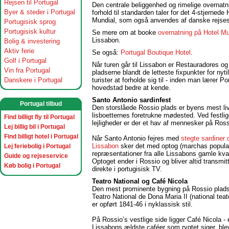
Rejsen til Portugal
Den centrale beliggenhed og rimelige overnatni
Byer & steder i Portugal
forhold til standarden taler for det 4-stjernede 
Mundial, som også anvendes af danske rejse
Portugisisk sprog
Portugisisk kultur
Se mere om at booke
overnatning på Hotel Mu
Lissabon.
Bolig & investering
Aktiv ferie
Se også:
Portugal Boutique Hotel
.
Golf i Portugal
Når turen går til Lissabon er Restauradores o
Vin fra Portugal
pladserne blandt de letteste fixpunkter for nyt
Danskere i Portugal
turister at forholde sig til - inden man lærer Po
hovedstad bedre at kende.
Santo Antonio sardinfest
Portugal tilbud
Den storslåede Rossio plads er byens mest liv
lisboetternes foretrukne mødested. Ved festli
Find billigt fly til Portugal
lejligheder er der et hav af mennesker på Ros
Lej billig bil i Portugal
Find billigt hotel i Portugal
Når Santo Antonio fejres med
stegte sardiner d
Lissabon
sker det med optog (marchas popul
Lej feriebolig i Portugal
repræsentationer fra alle Lissabons gamle kvar
Guide og rejseservice
Optoget ender i Rossio og bliver altid transmit
Køb bolig i Portugal
direkte i portugisisk TV.
Teatro National og Café Nicola
Den mest prominente bygning på Rossio plads
Teatro National de Dona Maria II (national tea
er opført 1841-46 i nyklassisk stil.
På Rossio’s vestlige side ligger Café Nicola - 
Lissabons ældste caféer som rygtet siger, blev