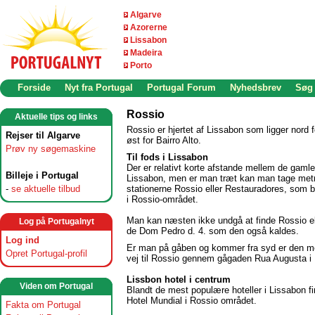
Algarve
Azorerne
Lissabon
Madeira
Porto
Forside
Nyt fra Portugal
Portugal Forum
Nyhedsbrev
Søg
Rossio
Aktuelle tips og links
Rossio er hjertet af Lissabon som ligger nord 
Rejser til Algarve
øst for Bairro Alto.
Prøv ny søgemaskine
Til fods i Lissabon
Der er relativt korte afstande mellem de gamle
Billeje i Portugal
Lissabon, men er man træt kan man tage metr
-
se aktuelle tilbud
stationerne Rossio eller Restauradores, som b
i Rossio-området.
Man kan næsten ikke undgå at finde Rossio el
Log på Portugalnyt
de Dom Pedro d. 4. som den også kaldes.
Log ind
Er man på gåben og kommer fra syd er den me
Opret Portugal-profil
vej til Rossio gennem gågaden Rua Augusta i 
Lissbon hotel i centrum
Viden om Portugal
Blandt de mest populære hoteller i Lissabon f
Hotel Mundial i Rossio området.
Fakta om Portugal