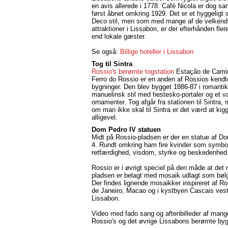
en avis allerede i 1778. Café Nicola er dog sa
først åbnet omkring 1929. Det er et hyggeligt s
Deco stil, men som med mange af de velkend
attraktioner i Lissabon, er der efterhånden flere
end lokale gæster.
Se også:
Billige hoteller i Lissabon
Tog til Sintra
Rossio's berømte togstation
Estação de Cami
Ferro do Rossio er en anden af Rossios kendt
bygninger. Den blev bygget 1886-87 i romanti
manuelinsk stil med hestesko-portaler og et v
ornamenter. Tog afgår fra stationen til Sintra,
om man ikke skal til Sintra er det værd at kig
alligevel.
Dom Pedro IV statuen
Midt på Rossio-pladsen er der en statue af D
4. Rundt omkring ham fire kvinder som symbol
retfærdighed, visdom, styrke og beskedenhed
Rossio er i øvrigt speciel på den måde at det
pladsen er belagt med mosaik udlagt som bølg
Der findes lignende mosaikker inspireret af Ro
de Janeiro, Macao og i kystbyen Cascais vest
Lissabon.
Video med fado sang og aftenbilleder af mang
Rossio's og det øvrige Lissabons berømte byg