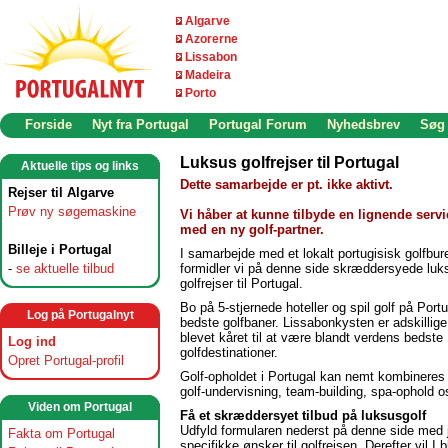
Algarve
Azorerne
Lissabon
Madeira
Porto
Forside
Nyt fra Portugal
Portugal Forum
Nyhedsbrev
Søg
Luksus golfrejser til Portugal
Aktuelle tips og links
Dette samarbejde er pt. ikke aktivt.
Rejser til Algarve
Prøv ny søgemaskine
Vi håber at kunne tilbyde en lignende servi
med en ny golf-partner.
Billeje i Portugal
I samarbejde med et lokalt portugisisk golfbur
-
se aktuelle tilbud
formidler vi på denne side skræddersyede luk
golfrejser til Portugal.
Bo på 5-stjernede hoteller og spil golf på Port
Log på Portugalnyt
bedste golfbaner. Lissabonkysten er adskillig
blevet kåret til at være blandt verdens bedste
Log ind
golfdestinationer.
Opret Portugal-profil
Golf-opholdet i Portugal kan nemt kombineres
golf-undervisning, team-building, spa-ophold o
Viden om Portugal
Få et skræddersyet tilbud på luksusgolf
Udfyld formularen nederst på denne side med 
Fakta om Portugal
specifikke ønsker til golfrejsen. Derefter vil I b