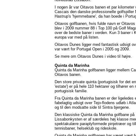
I nogen år var Oitavos banen et par kilometer 
Cascais den danske professionelle golfspiller
Hastrup's 'hjemmebane', da han boede i Portug
Oitavos golfbanen, hvis fulde navn er Oitavo
blev i 2009 nummer 88 i Top 100 på Golf Magaz
over de bedste baner i verden. Kun 3 baner i K
europa var med på listen.
Oitavos Dunes ligger med fantastisk udsigt ov
var vært for Portugal Open i 2005 og 2009.
Se mere om Oitavos Dunes i video til højre.
Quinta da Marinha
Quinta da Marinha golfbanen ligger mellem Ca
Oitavos banen.
Den store private quinta (portugisisk for det e
'estate') er på hele 110 hektarer og tilhører en r
portugisisk familie.
Fra Quinta da Marinha banen er der ligeledes 
fabelagtig udsigt over Tejo-flodens udløb i Atl
og til den modsatte side til Sintra bjergene.
Den klassiske Quinta da Marinha golfbane på
Lissabonkysten er af særdeles høj klasse me
spektakulære paraplyformede pinjetræer og ti
tennisbaner, helseklub og rideskole.
Quinta da Marinha golfbanen har været vært 