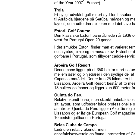
of the Year 2007 - Europe).
Troia
Et nyligt udviklet golf-resort syd for Lissabon
til Arrábida bjergene på Setúbal halvøen og m
layout, som udfordrer spilleren med det lave h
Estoril Golf Course
Den klassiske Estoril bane åbnede i år 1936 o
vært for Portugal Open 20 gange.
I det smukke Estoril finder man et varieret t
eucalyptus, pinje og mimosa skov. Estoril er 
golfbane i Portugal, som tilbyder caddie-servic
Aroeira Golf Resort
Denne bane ligger på et 350 hektar stort natur
mellem søer og pinjetræer i den sydlige del a
Caparica området. Der er kun 25 kilometer til
Lissabon. Aroeira Golf Resort består af to me
18 hullers golfbaner og ligger kun 600 meter 
Quinta do Peru
Relativ ukendt bane, men stærkt anbefalelses
sit layout, som udfordrer både professionelle 
amatører. Quinta do Peru ligger i Azeitão regi
Lissabon og er ifølge European Golf magazine
10 bedste golfbaner i Portugal.
Belas Clube de Campo
Endnu en relativ ukendt, men
anbefalelsesværdig golfbane i nærheden af Ca