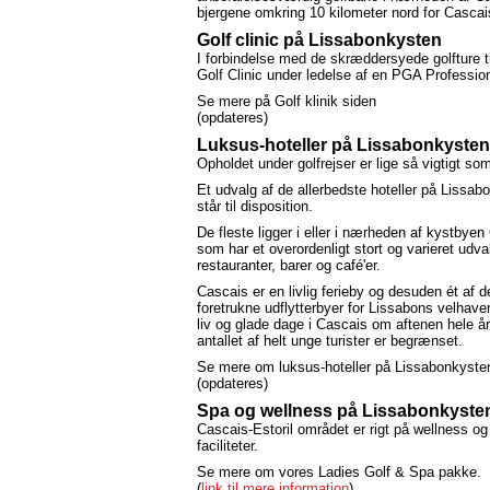
bjergene omkring 10 kilometer nord for Cascai
Golf clinic på Lissabonkysten
I forbindelse med de skræddersyede golfture t
Golf Clinic under ledelse af en PGA Profession
Se mere på Golf klinik siden
(opdateres)
Luksus-hoteller på Lissabonkysten
Opholdet under golfrejser er lige så vigtigt som 
Et udvalg af de allerbedste hoteller på Lissab
står til disposition.
De fleste ligger i eller i nærheden af kystbyen
som har et overordenligt stort og varieret udva
restauranter, barer og café'er.
Cascais er en livlig ferieby og desuden ét af d
foretrukne udflytterbyer for Lissabons velhaver
liv og glade dage i Cascais om aftenen hele å
antallet af helt unge turister er begrænset.
Se mere om luksus-hoteller på Lissabonkyste
(opdateres)
Spa og wellness på Lissabonkyste
Cascais-Estoril området er rigt på wellness og
faciliteter.
Se mere om vores Ladies Golf & Spa pakke.
(
link til mere information
)