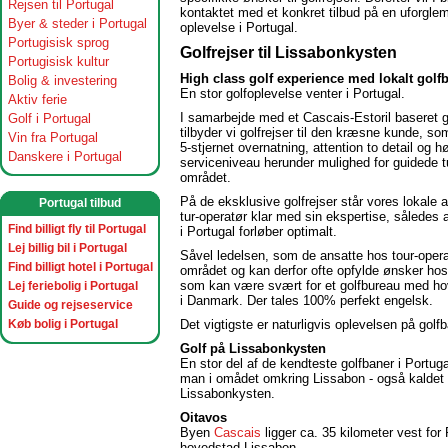
Rejsen til Portugal
kontaktet med et konkret tilbud på en uforglem
Byer & steder i Portugal
oplevelse i Portugal.
Portugisisk sprog
Golfrejser til Lissabonkysten
Portugisisk kultur
High class golf experience med lokalt golf
Bolig & investering
En stor golfoplevelse venter i Portugal.
Aktiv ferie
I samarbejde med et Cascais-Estoril baseret 
Golf i Portugal
tilbyder vi golfrejser til den kræsne kunde, so
Vin fra Portugal
5-stjernet overnatning, attention to detail og hø
Danskere i Portugal
serviceniveau herunder mulighed for guidede tu
området.
På de eksklusive golfrejser står vores lokale 
Portugal tilbud
tur-operatør klar med sin ekspertise, således a
Find billigt fly til Portugal
i Portugal forløber optimalt.
Lej billig bil i Portugal
Såvel ledelsen, som de ansatte hos tour-opera
Find billigt hotel i Portugal
området og kan derfor ofte opfylde ønsker ho
som kan være svært for et golfbureau med ho
Lej feriebolig i Portugal
i Danmark. Der tales 100% perfekt engelsk.
Guide og rejseservice
Køb bolig i Portugal
Det vigtigste er naturligvis oplevelsen på g
Golf på Lissabonkysten
En stor del af de kendteste golfbaner i Portuga
man i omådet omkring Lissabon - også kaldet
Lissabonkysten.
Oitavos
Byen
Cascais
ligger ca. 35 kilometer vest for
hovedstad Lissabon.