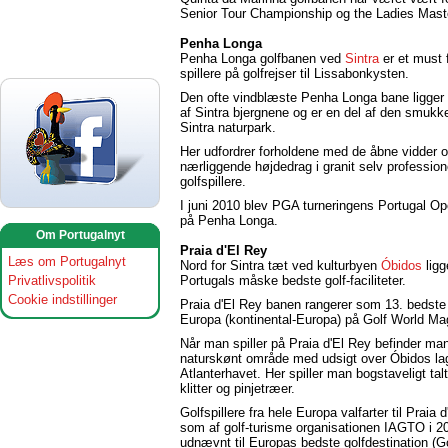
Senior Tour Championship og the Ladies Mast
Penha Longa
Penha Longa golfbanen ved
Sintra
er et must f
spillere på golfrejser til Lissabonkysten.
Den ofte vindblæste Penha Longa bane ligger
af Sintra bjergnene og er en del af den smukk
Sintra naturpark.
Her udfordrer forholdene med de åbne vidder 
nærliggende højdedrag i granit selv profession
golfspillere.
I juni 2010 blev PGA turneringens Portugal Op
på Penha Longa.
Om Portugalnyt
Praia d'El Rey
Læs om Portugalnyt
Nord for Sintra tæt ved kulturbyen
Óbidos
ligg
Privatlivspolitik
Portugals måske bedste golf-faciliteter.
Cookie indstillinger
Praia d'El Rey banen rangerer som 13. bedste 
Europa (kontinental-Europa) på Golf World Ma
Når man spiller på Praia d'El Rey befinder man 
naturskønt område med udsigt over Óbidos l
Atlanterhavet. Her spiller man bogstaveligt ta
klitter og pinjetræer.
Golfspillere fra hele Europa valfarter til Praia 
som af golf-turisme organisationen IAGTO i 2
udnævnt til Europas bedste golfdestination (G