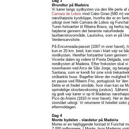
Dag 3
Ørundtur på Madeira
Vi kører langs sydkysten via den lille perle af
Camara de Lobos
mod Cabo Girao (580 m) ve
næsthøjeste kystklippe, hvorfra der er en fant
udsigt over hele Camara de Lobos og Funchal
Turen fortsætter til Ribeira Brava, og herfra tag
højderne gennem det berømte naturfredede
laurbærskovområde, Laurisilva, som er på Un
Verdensarvsliste.
På Encumeada-passet (1007 m over havet), h
kun er 20 km. bred, kan man i klart vejr se bå
nordkysten. Herefter fortsætter turen gennem
Vicente dalen og videre til Ponta Delgada, som
nordkysten af Madeira. Efter frokosten skal vi
rosenhaven ved Arco de São Jorge, og besøg
Santana, som er kendt for sine små trekanted
stråtækte huse. Bagefter bliver der mulighed f
en pause ved Ribeiro Frio, portugisisk for 'den 
Dette er et fredet område, hvor man kan se M
oprindelige skovbevoksning (urskov). Såfremt d
og godt vejr kører vi op til Madeiras næsthøje
Pico do Arieiro (1810 m over havet). Her er de
storslået udsigt. Vi returnerer til hotellet sidst 
eftermiddagen.
Dag 4
Monte bydelen - slædetur på Madeira
Monte er en højtliggende forstad til Funchal 
7.000 indbyggere. I Monte, hvor Madeiras vigt