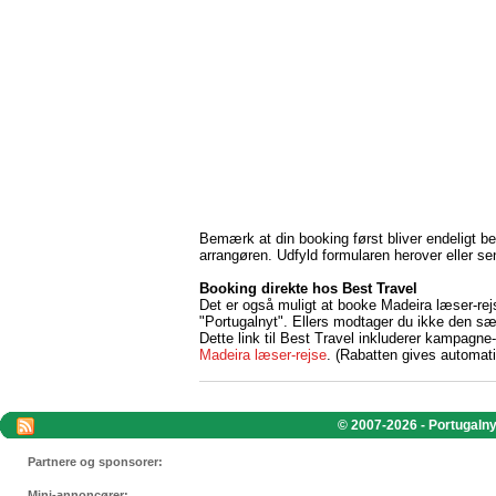
Bemærk at din booking først bliver endeligt be
arrangøren. Udfyld formularen herover eller se
Booking direkte hos Best Travel
Det er også muligt at booke Madeira læser-re
"Portugalnyt". Ellers modtager du ikke den sær
Dette link til Best Travel inkluderer kampagne
Madeira læser-rejse
. (Rabatten gives automatis
© 2007-2026 - Portugalnyt
Partnere og sponsorer:
Mini-annoncører: