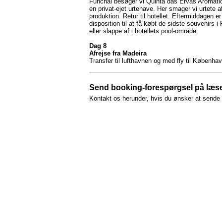
Funchal besøger vi Quinta das Ervas Aromáti
en privat-ejet urtehave. Her smager vi urtete a
produktion. Retur til hotellet. Eftermiddagen er t
disposition til at få købt de sidste souvenirs i
eller slappe af i hotellets pool-område.
Dag 8
Afrejse fra Madeira
Transfer til lufthavnen og med fly til Københav
Send booking-forespørgsel på læser
Kontakt os herunder, hvis du ønsker at sende 