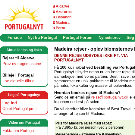
Algarve
Azorerne
Lissabon
Madeira
Porto
Forside
Nyt fra Portugal
Portugal Forum
Nyhedsbrev
Søg
Madeira rejser - oplev blomsternes
Aktuelle tips og links
DENNE REJSE UDBYDES IKKE PT. VIA
Rejser til Algarve
PORTUGALNYT.
Prøv ny søgemaskine
Få 100 kr. i rabat ved bestilling via Portuga
Portugalnyt tilbyder netop nu en læser-rejse ti
Billeje i Portugal
samarbejde med vores partner, Best Travel, 
-
se aktuelle tilbud
sammensat en unik pakkerejse til Madeira me
på natur, lokalkultur og masser af oplevelser.
Hvordan bookes rejsen til Madeira?
Log på Portugalnyt
Send os en email på
rejse@portugalnyt.dk
ell
kuponen nederst på siden.
Log ind
Opret Portugal-profil
Du vil derefter blive kontaktet af Best Travel,
arrangør af rejsen til Madeira.
Viden om Portugal
Pris for Madeira rejse med rabat:
Fra 7.895,- kr. per person (ved 2 personer)
Fakta om Portugal
Rejseperiode - afgange fra København: