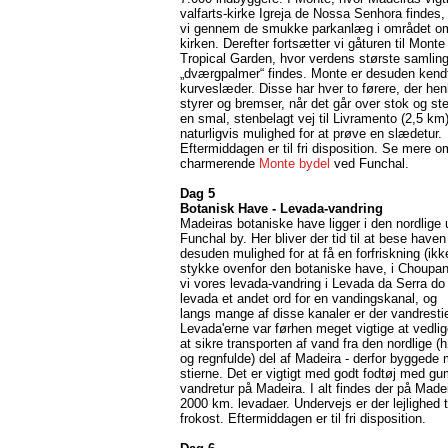
valfarts-kirke Igreja de Nossa Senhora findes,
vi gennem de smukke parkanlæg i området o
kirken. Derefter fortsætter vi gåturen til Mont
Tropical Garden, hvor verdens største samling
„dværgpalmer“ findes. Monte er desuden kendt
kurveslæder. Disse har hver to førere, der he
styrer og bremser, når det går over stok og st
en smal, stenbelagt vej til Livramento (2,5 km)
naturligvis mulighed for at prøve en slædetur.
Eftermiddagen er til fri disposition. Se mere 
charmerende
Monte bydel
ved Funchal.
Dag 5
Botanisk Have - Levada-vandring
Madeiras botaniske have ligger i den nordlige 
Funchal by. Her bliver der tid til at bese haven
desuden mulighed for at få en forfriskning (ikke
stykke ovenfor den botaniske have, i Choupana
vi vores levada-vandring i Levada da Serra do
levada et andet ord for en vandingskanal, og
langs mange af disse kanaler er der vandrestie
Levada'erne var førhen meget vigtige at vedlig
at sikre transporten af vand fra den nordlige (
og regnfulde) del af Madeira - derfor byggede
stierne. Det er vigtigt med godt fodtøj med g
vandretur på Madeira. I alt findes der på Made
2000 km. levadaer. Undervejs er der lejlighed ti
frokost. Eftermiddagen er til fri disposition.