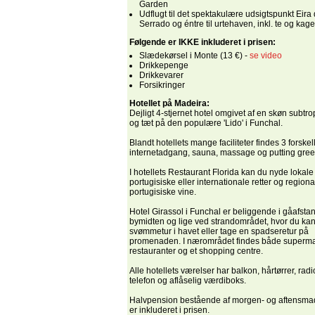
Garden
Udflugt til det spektakulære udsigtspunkt Eira
Serrado og éntre til urtehaven, inkl. te og kage
Følgende er IKKE inkluderet i prisen:
Slædekørsel i Monte (13 €) -
se video
Drikkepenge
Drikkevarer
Forsikringer
Hotellet på Madeira:
Dejligt 4-stjernet hotel omgivet af en skøn subtr
og tæt på den populære 'Lido' i Funchal.
Blandt hotellets mange faciliteter findes 3 forskel
internetadgang, sauna, massage og putting gree
I hotellets Restaurant Florida kan du nyde lokale
portugisiske eller internationale retter og regiona
portugisiske vine.
Hotel Girassol i Funchal er beliggende i gåafstand
bymidten og lige ved strandområdet, hvor du ka
svømmetur i havet eller tage en spadseretur på
promenaden. I nærområdet findes både superma
restauranter og et shopping centre.
Alle hotellets værelser har balkon, hårtørrer, radi
telefon og aflåselig værdiboks.
Halvpension bestående af morgen- og aftensmad
er inkluderet i prisen.