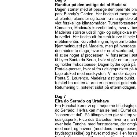
Dag 6
Rundtur på den østlige del af Madeira
Dagen starter med at besøge den berømte pri
park Blandy’s Garden. Her findes et meget sto
af planter, blomster og træer fra mange dele a
vidt forskellige klimaområder. Turen fortsætter 
Camacha, Madeira's kurvefletterby, hvor vi b
Madeiras største udstillings- og salgslokale 
kurveflet. Her findes alt fra små kurve til hele
møblementer. Kurvefletning er, ligesom broderi
hjemmeindustri på Madeira, men på hverdage
den nederste etage, hvor der er et værksted, få
til at se noget af processen. Vi fortsætter i øst
til byen Santo da Serra, hvor vi går en tur i p
og holder frokostpause. Dagen byder også på
Portela-passet, hvor vi fra udsigtspunktet på 
tage afsked med nordkysten. Vi runder dagen 
Ponta S. Lourenço, Madeiras østligste punkt, h
forskel fra resten af øen er en meget gold natu
Returnering til hotellet sidst på eftermiddagen.
Dag 7
Eira do Serrado og Urtehave
Fra Funchal kører vi op i højderne til udsigtsp
do Serrado. Herfra kan man se ned i Curral da
”nonnernes dal”. På tilbagevejen gør vi stop v
udsigtspunkt Pico dos Barcelos, hvorfra man 
over hele Funchal med forstæderne, der omgi
mod nord, og havnen (med dens mange besø
krydstogtsskibe) og havet mod syd. I en forsta