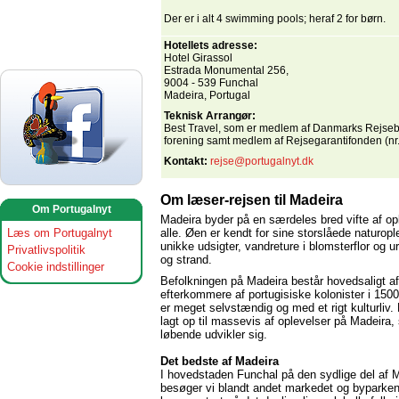
Der er i alt 4 swimming pools; heraf 2 for børn.
Hotellets adresse:
Hotel Girassol
Estrada Monumental 256,
9004 - 539 Funchal
Madeira, Portugal
Teknisk Arrangør:
Best Travel, som er medlem af Danmarks Rejse
forening samt medlem af Rejsegarantifonden (nr.
Kontakt:
rejse@portugalnyt.dk
Om læser-rejsen til Madeira
Om Portugalnyt
Madeira byder på en særdeles bred vifte af opl
Læs om Portugalnyt
alle. Øen er kendt for sine storslåede naturopl
unikke udsigter, vandreture i blomsterflor og u
Privatlivspolitik
og strand.
Cookie indstillinger
Befolkningen på Madeira består hovedsaligt af
efterkommere af portugisiske kolonister i 1500
er meget selvstændig og med et rigt kulturliv. 
lagt op til massevis af oplevelser på Madeira
løbende udvikler sig.
Det bedste af Madeira
I hovedstaden Funchal på den sydlige del af 
besøger vi blandt andet markedet og byparken