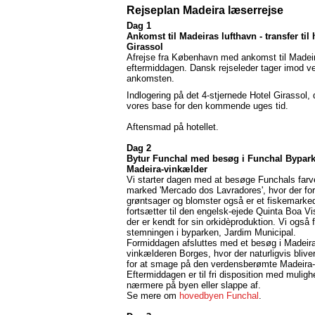
Rejseplan Madeira læserrejse
Dag 1
Ankomst til Madeiras lufthavn - transfer til 
Girassol
Afrejse fra København med ankomst til Madeir
eftermiddagen. Dansk rejseleder tager imod v
ankomsten.
Indlogering på det 4-stjernede Hotel Girassol, 
vores base for den kommende uges tid.
Aftensmad på hotellet.
Dag 2
Bytur Funchal med besøg i Funchal Bypark
Madeira-vinkælder
Vi starter dagen med at besøge Funchals farv
marked 'Mercado dos Lavradores', hvor der for
grøntsager og blomster også er et fiskemarke
fortsætter til den engelsk-ejede Quinta Boa Vi
der er kendt for sin orkidèproduktion. Vi ogs
stemningen i byparken, Jardim Municipal.
Formiddagen afsluttes med et besøg i Madeira
vinkælderen Borges, hvor der naturligvis blive
for at smage på den verdensberømte Madeira-
Eftermiddagen er til fri disposition med muligh
nærmere på byen eller slappe af.
Se mere om
hovedbyen Funchal
.