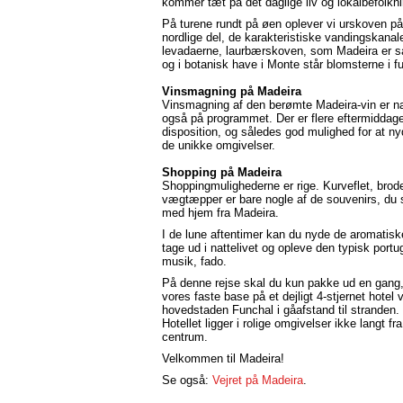
kommer tæt på det daglige liv og lokalbefolkn
På turene rundt på øen oplever vi urskoven p
nordlige del, de karakteristiske vandingskanal
levadaerne, laurbærskoven, som Madeira er så
og i botanisk have i Monte står blomsterne i ful
Vinsmagning på Madeira
Vinsmagning af den berømte Madeira-vin er na
også på programmet. Der er flere eftermiddage t
disposition, og således god mulighed for at n
de unikke omgivelser.
Shopping på Madeira
Shoppingmulighederne er rige. Kurveflet, brode
vægtæpper er bare nogle af de souvenirs, du 
med hjem fra Madeira.
I de lune aftentimer kan du nyde de aromatiske
tage ud i nattelivet og opleve den typisk portu
musik, fado.
På denne rejse skal du kun pakke ud en gang,
vores faste base på et dejligt 4-stjernet hotel 
hovedstaden Funchal i gåafstand til stranden.
Hotellet ligger i rolige omgivelser ikke langt fr
centrum.
Velkommen til Madeira!
Se også:
Vejret på Madeira
.