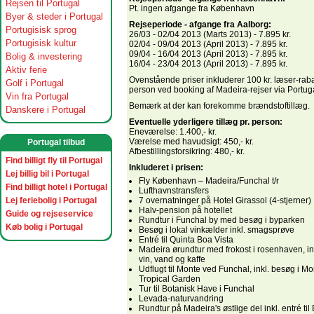
Rejsen til Portugal
Pt. ingen afgange fra København
Byer & steder i Portugal
Rejseperiode - afgange fra Aalborg:
Portugisisk sprog
26/03 - 02/04 2013 (Marts 2013) - 7.895 kr.
Portugisisk kultur
02/04 - 09/04 2013 (April 2013) - 7.895 kr.
09/04 - 16/04 2013 (April 2013) - 7.895 kr.
Bolig & investering
16/04 - 23/04 2013 (April 2013) - 7.895 kr.
Aktiv ferie
Ovenstående priser inkluderer 100 kr. læser-raba
Golf i Portugal
person ved booking af Madeira-rejser via Portuga
Vin fra Portugal
Bemærk at der kan forekomme brændstoftillæg.
Danskere i Portugal
Eventuelle yderligere tillæg pr. person:
Eneværelse: 1.400,- kr.
Værelse med havudsigt: 450,- kr.
Portugal tilbud
Afbestillingsforsikring: 480,- kr.
Find billigt fly til Portugal
Inkluderet i prisen:
Lej billig bil i Portugal
Fly København – Madeira/Funchal t/r
Find billigt hotel i Portugal
Lufthavnstransfers
Lej feriebolig i Portugal
7 overnatninger på Hotel Girassol (4-stjerner)
Halv-pension på hotellet
Guide og rejseservice
Rundtur i Funchal by med besøg i byparken
Køb bolig i Portugal
Besøg i lokal vinkælder inkl. smagsprøve
Entré til Quinta Boa Vista
Madeira ørundtur med frokost i rosenhaven, ink
vin, vand og kaffe
Udflugt til Monte ved Funchal, inkl. besøg i M
Tropical Garden
Tur til Botanisk Have i Funchal
Levada-naturvandring
Rundtur på Madeira's østlige del inkl. entré til