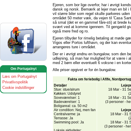
Ejeren, som bor lige overfor, har i øvrigt kends
dansk og norsk. Bemærk at lejer man en bil i 
vil større biler som regel skulle parkeres uden 
området 50 meter væk, da vejen til 'Casa Sant
så smal (det er en gammel fåre-sti) at brede k
svært ved at komme igennem. Til gengæld giv
også mere fred og ro.
Ejeren tilbyder for rimelig betaling at møde gæ
Vigos eller Portos lufthavn, og der kan eventu
arrangeres ture i området.
Der er i øvrigt endnu en bungalow, som den be
udlejning, så man har mulighed for at være i a
med 2 børn eller eventuelt 6 voksne i en korte
Om Portugalnyt
Alle priser opgivet er for én bungalow.
Læs om Portugalnyt
Fakta om feriebolig i Afife, Nordportug
Privatlivspolitik
Detaljer
Lejep
Cookie indstillinger
Stue: stue/alrum
18 Mar - 31 S
Køkken: Udstyret
(
Soveværelser: 1
18 Mar - 31 S
Badeværelser: 1
(3 personer - he
Boligareal: ca. 50 m2
Air condition: Nej, men fan
Lejep
Centralvarme: ja
18 Mar - 31 
Terrasse: Ja
(
Swimming pool: Ja
18 Mar - 31 
(3 personer - her
Lokale aktiviteter: