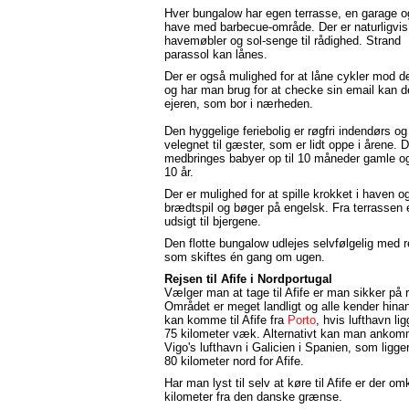
Hver bungalow har egen terrasse, en garage o
have med barbecue-område. Der er naturligvis
havemøbler og sol-senge til rådighed. Strand
parassol kan lånes.
Der er også mulighed for at låne cykler mod d
og har man brug for at checke sin email kan d
ejeren, som bor i nærheden.
Den hyggelige feriebolig er røgfri indendørs o
velegnet til gæster, som er lidt oppe i årene. 
medbringes babyer op til 10 måneder gamle o
10 år.
Der er mulighed for at spille krokket i haven og
brædtspil og bøger på engelsk. Fra terrassen 
udsigt til bjergene.
Den flotte bungalow udlejes selvfølgelig med r
som skiftes én gang om ugen.
Rejsen til Afife i Nordportugal
Vælger man at tage til Afife er man sikker på r
Området er meget landligt og alle kender hin
kan komme til Afife fra
Porto
, hvis lufthavn li
75 kilometer væk. Alternativt kan man ankom
Vigo's lufthavn i Galicien i Spanien, som ligge
80 kilometer nord for Afife.
Har man lyst til selv at køre til Afife er der o
kilometer fra den danske grænse.