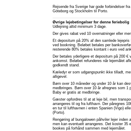
Rejsende fra Sverige har gode forbindelser fra
Göteborg og Stockholm til Porto.
Øvrige lejebetingelser for denne feriebolig
Udlejning altid minimum 3 dage.
Der gives rabat ved 10 overnatninger eller me
Et depositum på 20% af den samlede lejepris 
ved bookning. Beløbet betales per bankoverfø
resterende 80% betales kontant i euro ved an
Der betales yderligere et depositum på 200 € 
ankomst. Beløbet refunderes når lejemålet afl
godkendt stand.
Kæledyr er som udgangspunkt ikke tilladt, m
alligevel.
Børn over 10 måneder og under 10 år kan des
medbringes. Børn over 10 år afregnes som 1 
Baby er gratis at medbringe.
Gæster opfordres til at at leje bil, men transp
arrangeres til og fra lufthavn. Der påregnes 10
en tur til lufthavnen i enten Spanien (Vigo) ell
(Porto).
Rengøring af bungalowen påhviler lejer inden a
men kan eventuelt arrangeres. Det koster 35 e
bookes på forhånd sammen med lejemålet.