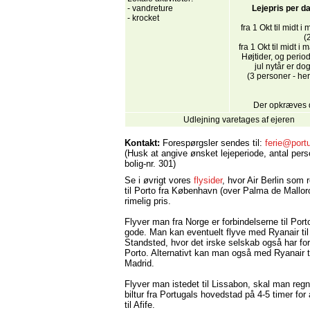
- vandreture
Lejepris per d
- krocket
fra 1 Okt til midt i
(
fra 1 Okt til midt i
Højtider, og peri
jul nytår er d
(3 personer - her
Der opkræves 
Udlejning varetages af ejeren
Kontakt:
Forespørgsler sendes til:
ferie@port
(Husk at angive ønsket lejeperiode, antal per
bolig-nr. 301)
Se i øvrigt vores
flysider
, hvor Air Berlin som r
til Porto fra København (over Palma de Mallorc
rimelig pris.
Flyver man fra Norge er forbindelserne til Por
gode. Man kan eventuelt flyve med Ryanair ti
Standsted, hvor det irske selskab også har forb
Porto. Alternativt kan man også med Ryanair 
Madrid.
Flyver man istedet til Lissabon, skal man re
biltur fra Portugals hovedstad på 4-5 timer fo
til Afife.