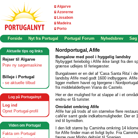
Algarve
Azorerne
Lissabon
Madeira
Porto
Forside
Nyt fra Portugal
Portugal Forum
Nyhedsbrev
Søg
Nordportugal, Afife
Aktuelle tips og links
Bungalow med pool i hyggelig landsby
Rejser til Algarve
Nybygget feriebolig i Afife ikke langt fra den 
Prøv ny søgemaskine
grænse udlejes til feriegæster.
Bungalowen er en del af 'Casa Santa Rita' i d
Billeje i Portugal
landsby Afife med godt 1600 indbyggere. Afife
-
se aktuelle tilbud
ligger mellem havet og bjergene i Nordportugal
fra middelalderbyen Viana do Castelo.
Her er der mulighed for at slappe af i et områd
Log på Portugalnyt
endnu er få turister.
Log ind
Området omkring Afife
Opret Portugal-profil
Afife har på trods af sin størrelse flere restaur
café'er samt gode indkøbsmuligheder. Der er 1
ind til bymidten.
Viden om Portugal
I den lidt større by Caminha omkring 14 kilom
for Afife finder man et livligt byliv. Fra Caminh
Fakta om Portugal
færge over Minho delta'et til Spanien.