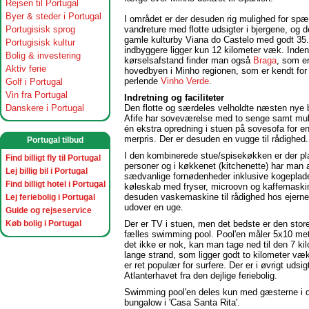
Rejsen til Portugal
Byer & steder i Portugal
I området er der desuden rig mulighed for sp
Portugisisk sprog
vandreture med flotte udsigter i bjergene, og d
gamle kulturby Viana do Castelo med godt 35
Portugisisk kultur
indbyggere ligger kun 12 kilometer væk. Inden
Bolig & investering
kørselsafstand finder man også
Braga
, som e
Aktiv ferie
hovedbyen i Minho regionen, som er kendt for
perlende
Vinho Verde
.
Golf i Portugal
Vin fra Portugal
Indretning og faciliteter
Danskere i Portugal
Den flotte og særdeles velholdte næsten nye 
Afife har soveværelse med to senge samt mul
én ekstra opredning i stuen på sovesofa for 
merpris. Der er desuden en vugge til rådighed.
Portugal tilbud
I den kombinerede stue/spisekøkken er der pla
Find billigt fly til Portugal
personer og i køkkenet (kitchenette) har man a
Lej billig bil i Portugal
sædvanlige fornødenheder inklusive kogeplade
Find billigt hotel i Portugal
køleskab med fryser, microovn og kaffemaskin
desuden vaskemaskine til rådighed hos ejerne
Lej feriebolig i Portugal
udover en uge.
Guide og rejseservice
Køb bolig i Portugal
Der er TV i stuen, men det bedste er den sto
fælles swimming pool. Pool'en måler 5x10 met
det ikke er nok, kan man tage ned til den 7 ki
lange strand, som ligger godt to kilometer væ
er ret populær for surfere. Der er i øvrigt udsigt
Atlanterhavet fra den dejlige feriebolig.
Swimming pool'en deles kun med gæsterne i 
bungalow i 'Casa Santa Rita'.