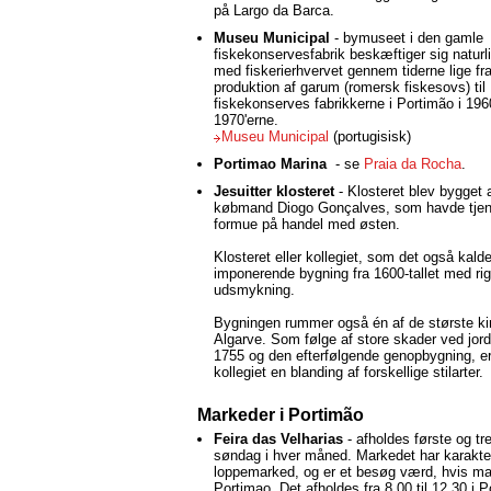
på Largo da Barca.
Museu Municipal
- bymuseet i den gamle
fiskekonservesfabrik beskæftiger sig naturl
med fiskerierhvervet gennem tiderne lige f
produktion af garum (romersk fiskesovs) til
fiskekonserves fabrikkerne i Portimão i 196
1970'erne.
Museu Municipal
(portugisisk)
Portimao Marina
- se
Praia da Rocha
.
Jesuitter klosteret
- Klosteret blev bygget 
købmand Diogo Gonçalves, som havde tjen
formue på handel med østen.
Klosteret eller kollegiet, som det også kald
imponerende bygning fra 1600-tallet med ri
udsmykning.
Bygningen rummer også én af de største ki
Algarve. Som følge af store skader ved jor
1755 og den efterfølgende genopbygning, er
kollegiet en blanding af forskellige stilarter.
Markeder i Portimão
Feira das Velharias
- afholdes første og tr
søndag i hver måned. Markedet har karakte
loppemarked, og er et besøg værd, hvis ma
Portimao. Det afholdes fra 8.00 til 12.30 i 