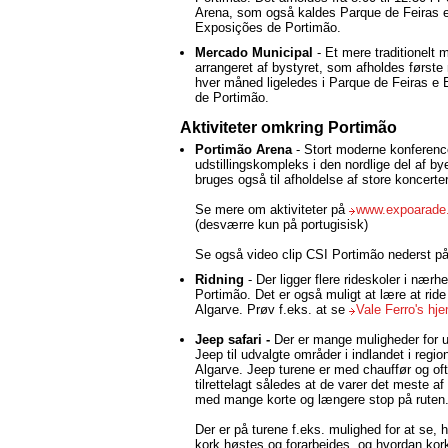
Arena, som også kaldes Parque de Feiras 
Exposições de Portimão.
Mercado Municipal
- Et mere traditionelt
arrangeret af bystyret, som afholdes første
hver måned ligeledes i Parque de Feiras e
de Portimão.
Aktiviteter omkring Portimão
Portimão Arena
- Stort moderne konferenc
udstillingskompleks i den nordlige del af by
bruges også til afholdelse af store koncerter
Se mere om aktiviteter på
www.expoarade
(desværre kun på portugisisk)
Se også video clip CSI Portimão nederst p
Ridning
- Der ligger flere rideskoler i nærh
Portimão. Det er også muligt at lære at ride 
Algarve. Prøv f.eks. at se
Vale Ferro's h
Jeep safari -
Der er mange muligheder for ud
Jeep til udvalgte områder i indlandet i regio
Algarve. Jeep turene er med chauffør og of
tilrettelagt således at de varer det meste a
med mange korte og længere stop på ruten
Der er på turene f.eks. mulighed for at se, 
kork høstes og forarbejdes, og hvordan kor