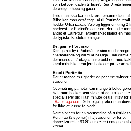
som betyder 'gaden til højre'. Rua Direita ligge
de øvrige shopping gader.
Hvis man ikke kan undvære fornemmelsen af 
Bilka kan man også tage ud til Portimão retail
hedder Urbanizacao Vale og ligger omkring 2 k
nordvest for Portimão centrum. Her finder man
andet et Carrefour Hypermarket blandt en mas
de typiske kædeforretninger.
Det gamle Portimão
Den gamle by i Portimão er sine steder meget
charmerende og værd at besøge. Den gamle 
domineres af 2-etages huse beklædt med kak
karakteristiske små jern-balkoner på første sal
Hotel i Portimão
Der er mange muligheder og priserne svinger 
sæsonen.
Overnatning på hotel kan mange tilfælde gøres 
hvis man booker sent via et af de utallige sit
specialiserer sig i last minute deals. Prøv for
Ratestogo.com
. Selvfølgelig løber man derve
for ikke at kunne få plads.
Normalprisen for en overnatning på turistklass
Portimão (3 stjerner) i højsæsonen er for et
dobbeltværelse 60-80 euro eller i omegnen af 4
kroner.