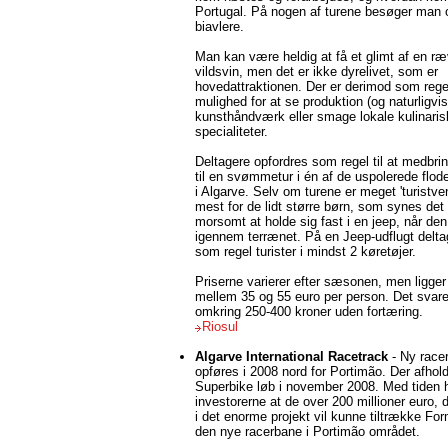
Portugal. På nogen af turene besøger man
biavlere.
Man kan være heldig at få et glimt af en ræv
vildsvin, men det er ikke dyrelivet, som er
hovedattraktionen. Der er derimod som regel
mulighed for at se produktion (og naturligvi
kunsthåndværk eller smage lokale kulinari
specialiteter.
Deltagere opfordres som regel til at medbri
til en svømmetur i én af de uspolerede flode
i Algarve. Selv om turene er meget 'turistven
mest for de lidt større børn, som synes det 
morsomt at holde sig fast i en jeep, når den
igennem terrænet. På en Jeep-udflugt delta
som regel turister i mindst 2 køretøjer.
Priserne varierer efter sæsonen, men ligger
mellem 35 og 55 euro per person. Det svarer
omkring 250-400 kroner uden fortæring.
Riosul
Algarve International Racetrack
- Ny race
opføres i 2008 nord for Portimão. Der afhol
Superbike løb i november 2008. Med tiden 
investorerne at de over 200 millioner euro, 
i det enorme projekt vil kunne tiltrække Form
den nye racerbane i Portimão området.