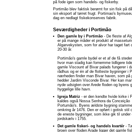
på fode igen som handels- og fiskerby.
Portimão blev faktisk berømt for sin fisk på d
sin eksport af tørret frugt. Portimao's bymuseu
dag en nedlagt fiskekonserves fabrik.
Seværdigheder i Portimão
Den gamle by i Portimão
- De fleste af A
er på mange måder et produkt af massetur
Algarvekysten, som for alvor har taget fart 
20-30 år.
Portimão's gamle bydel er et af de få steder
hvor man stadig kan fornemme tidligere tide
gamle Viscount af Bivar palads fungerer i 
rådhus og er én af de flotteste bygninger i 
nærheden finder man Bivar haven, som på p
hedder Jardim Visconde Bivar. Her kan man
nyde udsigten over Arede floden og byens 
hyggelige lille havn.
Igreja Matriz
- er den kendte hvide kirke i 
kaldes også Nossa Senhora da Conceição
Portumão's. Byens ældste bygning stammer
omkring år 1476. Den er opført i gotisk stil 
de eneste bygninger, som ikke gik til under 
jordskælv i 1755.
Det gamle fiskeri- og handels kvartér
- T
broen over floden Arade ligger det gamle fis