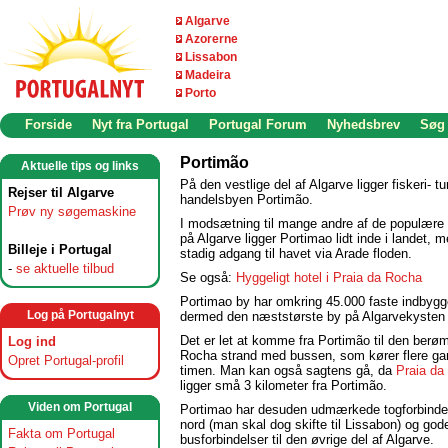
Algarve
Azorerne
Lissabon
Madeira
Porto
Forside
Nyt fra Portugal
Portugal Forum
Nyhedsbrev
Søg
Portimão
Aktuelle tips og links
På den vestlige del af Algarve ligger fiskeri- tu
Rejser til Algarve
handelsbyen Portimão.
Prøv ny søgemaskine
I modsætning til mange andre af de populære 
på Algarve ligger Portimao lidt inde i landet, 
Billeje i Portugal
stadig adgang til havet via Arade floden.
-
se aktuelle tilbud
Se også:
Hyggeligt hotel i Praia da Rocha
Portimao by har omkring 45.000 faste indbygg
Log på Portugalnyt
dermed den næststørste by på Algarvekysten 
Det er let at komme fra Portimão til den berø
Log ind
Rocha strand med bussen, som kører flere ga
Opret Portugal-profil
timen. Man kan også sagtens gå, da
Praia da
ligger små 3 kilometer fra Portimão.
Viden om Portugal
Portimao har desuden udmærkede togforbinde
nord (man skal dog skifte til Lissabon) og god
Fakta om Portugal
busforbindelser til den øvrige del af Algarve.