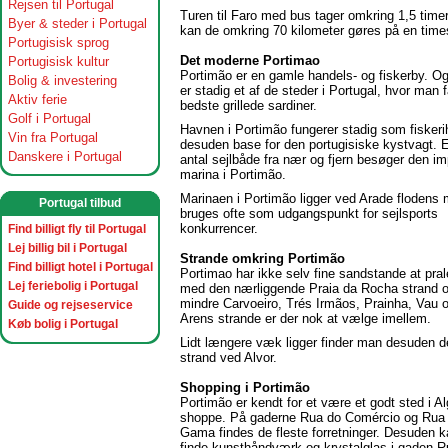
Rejsen til Portugal
Turen til Faro med bus tager omkring 1,5 timer.
Byer & steder i Portugal
kan de omkring 70 kilometer gøres på en times
Portugisisk sprog
Det moderne Portimao
Portugisisk kultur
Portimão er en gamle handels- og fiskerby. O
Bolig & investering
er stadig et af de steder i Portugal, hvor man 
Aktiv ferie
bedste grillede sardiner.
Golf i Portugal
Havnen i Portimão fungerer stadig som fiskeri
Vin fra Portugal
desuden base for den portugisiske kystvagt. E
Danskere i Portugal
antal sejlbåde fra nær og fjern besøger den i
marina i Portimão.
Marinaen i Portimão ligger ved Arade flodens
Portugal tilbud
bruges ofte som udgangspunkt for sejlsports
konkurrencer.
Find billigt fly til Portugal
Lej billig bil i Portugal
Strande omkring Portimão
Find billigt hotel i Portugal
Portimao har ikke selv fine sandstande at pra
Lej feriebolig i Portugal
med den nærliggende Praia da Rocha strand og
mindre Carvoeiro, Trés Irmãos, Prainha, Vau 
Guide og rejseservice
Arens strande er der nok at vælge imellem.
Køb bolig i Portugal
Lidt længere væk ligger finder man desuden d
strand ved Alvor.
Shopping i Portimão
Portimão er kendt for et være et godt sted i Al
shoppe. På gaderne Rua do Comércio og Rua
Gama findes de fleste forretninger. Desuden 
finde kunsthåndværk og krystalglas i gaden Ru