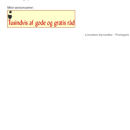
Mini-annoncører:
-
Lissabon byrundtur
Portugals 