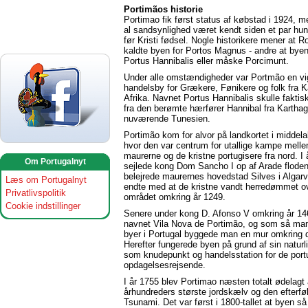
Portimãos historie
Portimao fik først status af købstad i 1924, m
al sandsynlighed været kendt siden et par hun
før Kristi fødsel. Nogle historikere mener at 
kaldte byen for Portos Magnus - andre at bye
Portus Hannibalis eller måske Porcimunt.
Under alle omstændigheder var Portmão en vi
handelsby for Grækere, Fønikere og folk fra K
Afrika. Navnet Portus Hannibalis skulle fakti
fra den berømte hærfører Hannibal fra Karthag
nuværende Tunesien.
Portimão kom for alvor på landkortet i middela
hvor den var centrum for utallige kampe mell
maurerne og de kristne portugisere fra nord. I 
Om Portugalnyt
sejlede kong Dom Sancho I op af Arade flode
belejrede maurernes hovedstad Silves i Algarv
Læs om Portugalnyt
endte med at de kristne vandt herredømmet o
Privatlivspolitik
området omkring år 1249.
Cookie indstillinger
Senere under kong D. Afonso V omkring år 14
navnet Vila Nova de Portimão, og som så ma
byer i Portugal byggede man en mur omkring 
Herefter fungerede byen på grund af sin naturl
som knudepunkt og handelsstation for de port
opdagelsesrejsende.
I år 1755 blev Portimao næsten totalt ødelagt 
århundreders største jordskælv og den efterf
Tsunami. Det var først i 1800-tallet at byen 