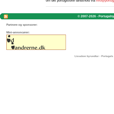
om det portugisiske landshold via
info@portug
© 2007-2026 - Portugalnyt
Partnere og sponsorer:
Mini-annoncører:
-
Lissabon byrundtur
Portugals 