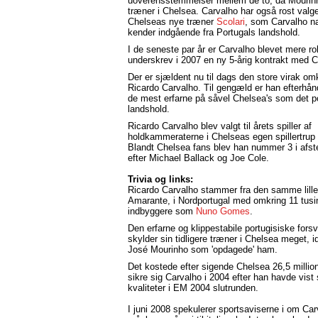
uoverensstemmelser mellem de to, da Mourin
træner i Chelsea. Carvalho har også rost valge
Chelseas nye træner
Scolari
, som Carvalho na
kender indgående fra Portugals landshold.
I de seneste par år er Carvalho blevet mere ro
underskrev i 2007 en ny 5-årig kontrakt med 
Der er sjældent nu til dags den store virak om
Ricardo Carvalho. Til gengæld er han efterhån
de mest erfarne på såvel Chelsea's som det p
landshold.
Ricardo Carvalho blev valgt til årets spiller af
holdkammeraterne i Chelseas egen spillertrup 
Blandt Chelsea fans blev han nummer 3 i afs
efter Michael Ballack og Joe Cole.
Trivia og links:
Ricardo Carvalho stammer fra den samme lille
Amarante, i Nordportugal med omkring 11 tusi
indbyggere som
Nuno Gomes
.
Den erfarne og klippestabile portugisiske forsv
skylder sin tidligere træner i Chelsea meget, i
José Mourinho som 'opdagede' ham.
Det kostede efter sigende Chelsea 26,5 million
sikre sig Carvalho i 2004 efter han havde vist 
kvaliteter i EM 2004 slutrunden.
I juni 2008 spekulerer sportsaviserne i om Car