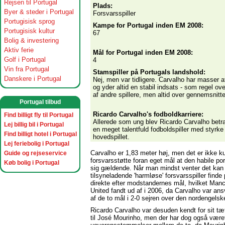
Rejsen til Portugal
Plads:
Byer & steder i Portugal
Forsvarsspiller
Portugisisk sprog
Kampe for Portugal inden EM 2008:
Portugisisk kultur
67
Bolig & investering
Aktiv ferie
Mål for Portugal inden EM 2008:
Golf i Portugal
4
Vin fra Portugal
Stamspiller på Portugals landshold:
Danskere i Portugal
Nej, men var tidligere. Carvalho har masser af
og yder altid en stabil indsats - som regel ov
af andre spillere, men altid over gennemsnitte
Portugal tilbud
Ricardo Carvalho's
fodboldkarriere:
Find billigt fly til Portugal
Allerede som ung blev Ricardo Carvalho betr
Lej billig bil i Portugal
en meget talentfuld fodboldspiller med styrke 
Find billigt hotel i Portugal
hovedspillet.
Lej feriebolig i Portugal
Carvalho er 1,83 meter høj, men det er ikke 
Guide og rejseservice
forsvarsstøtte foran eget mål at den habile por
Køb bolig i Portugal
sig gældende. Når man mindst venter det kan
tilsyneladende 'harmløse' forsvarsspiller finde
direkte efter modstandernes mål, hvilket Man
United fandt ud af i 2006, da Carvalho var ansv
af de to mål i 2-0 sejren over den nordengelsk
Ricardo Carvalho var desuden kendt for sit tæt
til José Mourinho, men der har dog også være