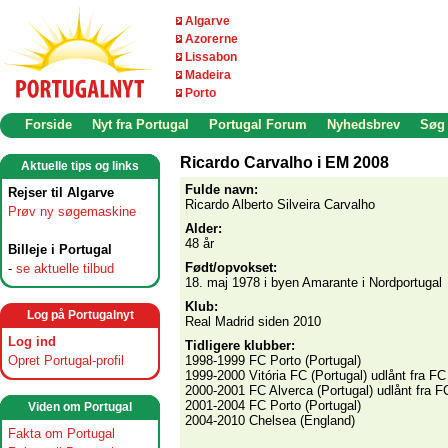
Algarve
Azorerne
Lissabon
Madeira
Porto
Forside
Nyt fra Portugal
Portugal Forum
Nyhedsbrev
Søg
Ricardo Carvalho i EM 2008
Aktuelle tips og links
Fulde navn:
Rejser til Algarve
Ricardo Alberto Silveira Carvalho
Prøv ny søgemaskine
Alder:
48 år
Billeje i Portugal
Født/opvokset:
-
se aktuelle tilbud
18. maj 1978 i byen Amarante i Nordportugal
Klub:
Log på Portugalnyt
Real Madrid siden 2010
Log ind
Tidligere klubber:
Opret Portugal-profil
1998-1999
FC Porto (Portugal)
1999-2000 Vitória FC (Portugal) udlånt fra FC
2000-2001 FC Alverca (Portugal) udlånt fra F
2001-2004 FC Porto (Portugal)
Viden om Portugal
2004-2010 Chelsea (England)
Fakta om Portugal