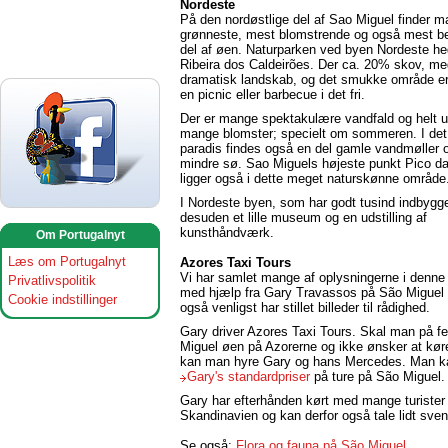
Nordeste
På den nordøstlige del af Sao Miguel finder 
grønneste, mest blomstrende og også mest b
del af øen. Naturparken ved byen Nordeste he
Ribeira dos Caldeirões. Der ca. 20% skov, me
dramatisk landskab, og det smukke område er p
en picnic eller barbecue i det fri.
Der er mange spektakulære vandfald og helt u
mange blomster; specielt om sommeren. I det l
paradis findes også en del gamle vandmøller 
mindre sø. Sao Miguels højeste punkt Pico d
ligger også i dette meget naturskønne område
I Nordeste byen, som har godt tusind indbygge
desuden et lille museum og en udstilling af
kunsthåndværk.
Om Portugalnyt
Læs om Portugalnyt
Azores Taxi Tours
Vi har samlet mange af oplysningerne i denne
Privatlivspolitik
med hjælp fra Gary Travassos på São Miguel
Cookie indstillinger
også venligst har stillet billeder til rådighed.
Gary driver Azores Taxi Tours. Skal man på fe
Miguel øen på Azorerne og ikke ønsker at køre 
kan man hyre Gary og hans Mercedes. Man k
Gary's standardpriser
på ture på São Miguel.
Gary har efterhånden kørt med mange turister 
Skandinavien og kan derfor også tale lidt sve
Se også:
Flora og fauna på São Miguel