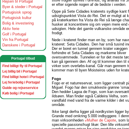
store frugter dyrkes i drivhus, og ananas fra 
Rejsen til Portugal
er efter sigende nogen af de bedste i verden.
Byer & steder i Portugal
Oppe på Sete Cidades kraterets sydlige kant 
Portugisisk sprog
udsigtspunktet Vista do Rei. Det er muligt at 
Portugisisk kultur
på kraterkanten fra Vista do Rei så længe cha
Bolig & investering
husker at koncentrere sig om vejen mere end
Aktiv ferie
udsigten. Hele det gamle vulkanske område e
frodigt.
Golf i Portugal
Vin fra Portugal
Nede i krateret finder man en by, som har navn
krateret: Seta Cidades. Den har små tusind i
Danskere i Portugal
Der er boret en tunnel gennem krater væggen f
forhindre et Seta Cidades og markerne bliver
oversvømmede. Tunnelen er for det meste tør
Portugal tilbud
kan gå igennem den. Af og til kommer den til s
virker som overløbs-kanal. Går man gennem t
Find billigt fly til Portugal
kommer man til byen Moisteiros uden for krate
Lej billig bil i Portugal
Find billigt hotel i Portugal
Fogo
Lej feriebolig i Portugal
Fogo er et naturreservat, som ligger centralt 
Miguel. Fogo har den smukkeste grønne ‘smar
Guide og rejseservice
Den hedder Lagoa de Fogo, som kan oversæt
Køb bolig i Portugal
ildsøen. Man finder også Caldeira Velha, som 
vandfald med vand fra de varme kilder i det v
område.
Ikke langt derfra ligger på nordkysten ligger b
Grande med omkring 5.000 indbyggere. I denn
man virksomheden
Mulher de Capote
, som l
specielle passionsfrugt likør. Den lille virkso
vundet mange priser for sine produkter og tag