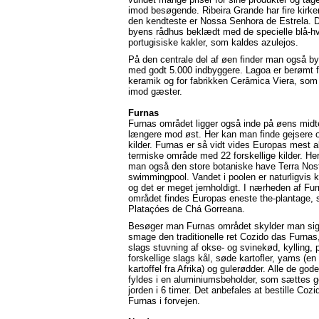
imod besøgende. Ribeira Grande har fire kirke
den kendteste er Nossa Senhora de Estrela. 
byens rådhus beklædt med de specielle blå-h
portugisiske kakler, som kaldes azulejos.
På den centrale del af øen finder man også b
med godt 5.000 indbyggere. Lagoa er berømt f
keramik og for fabrikken Cerâmica Viera, som
imod gæster.
Furnas
Furnas området ligger også inde på øens mid
længere mod øst. Her kan man finde gejsere 
kilder. Furnas er så vidt vides Europas mest a
termiske område med 22 forskellige kilder. Her
man også den store botaniske have Terra Nos
swimmingpool. Vandet i poolen er naturligvis 
og det er meget jernholdigt. I nærheden af Fu
området findes Europas eneste the-plantage,
Plataçóes de Chá Gorreana.
Besøger man Furnas området skylder man sig
smage den traditionelle ret Cozido das Furnas
slags stuvning af okse- og svinekød, kylling, p
forskellige slags kål, søde kartofler, yams (en
kartoffel fra Afrika) og gulerødder. Alle de god
fyldes i en aluminiumsbeholder, som sættes g
jorden i 6 timer. Det anbefales at bestille Coz
Furnas i forvejen.