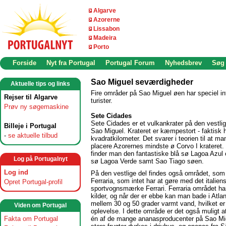
Algarve
Azorerne
Lissabon
Madeira
Porto
Forside
Nyt fra Portugal
Portugal Forum
Nyhedsbrev
Søg
Sao Miguel seværdigheder
Aktuelle tips og links
Fire områder på Sao Miguel øen har speciel in
Rejser til Algarve
turister.
Prøv ny søgemaskine
Sete Cidades
Sete Cidades er et vulkankrater på den vestlig
Billeje i Portugal
Sao Miguel. Krateret er kæmpestort - faktisk 
-
se aktuelle tilbud
kvadratkilometer. Det svarer i teorien til at m
placere Azorernes mindste ø Corvo I krateret. 
finder man den fantastiske blå sø Lagoa Azul
Log på Portugalnyt
sø Lagoa Verde samt Sao Tiago søen.
Log ind
På den vestlige del findes også området, som
Ferraria, som intet har at gøre med det italien
Opret Portugal-profil
sportvognsmærke Ferrari. Ferraria området h
kilder, og når der er ebbe kan man bade i Atlan
mellem 30 og 50 grader varmt vand, hvilket er 
Viden om Portugal
oplevelse. I dette område er det også muligt 
Fakta om Portugal
én af de mange ananasproducenter på Sao Mi