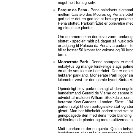
noget helt for sig selv.
Parque da Pena
- Pena paladsets slotspark
mellem Castelo dos Mouros og Pena slotte
god tid er det en god ide at besøge parken
Pena slottet. Parkområdet er oplevelse me
og eksotiske planter.
Om sommeren kan der blive varmt omkrin
slottet - specielt midt på dagen så husk so
er adgang til Palacio da Pena via parken. 
billet koster 50 kroner for voksne og 30 kron
børn.
Monserrate Park
- Denne naturpark er med
eukalytus og mange forskellige slags palme
én af de smukkeste i området. Der er omkr
hektarer parkland. Monserate Park ligger sm
kilometer vest for den gamle bydel Sintra-Vi
Oprindeligt blev parken anlagt af den engel
handelsmand Gerard de Visme og senere b
udvidet af maleren William Stockdale, som f
berømte Kew Gardens i London. Sidst i 194
parken solgt til den portugisiske stat og stor
glemt. Man har bibeholdt parken stort set
genopdagede den med dens flotte blanding 
vildtvoksende planter og mere kultiverede 
Midt i parken er der en quinta. Quinta betyd