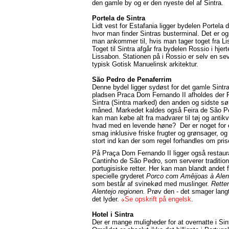
den gamle by og er den nyeste del af Sintra.
Portela de Sintra
Lidt vest for Estafania ligger bydelen Portela d
hvor man finder Sintras busterminal. Det er og
man ankommer til, hvis man tager toget fra L
Toget til Sintra afgår fra bydelen Rossio i hjert
Lissabon. Stationen på i Rossio er selv en se
typisk Gotisk Manuelinsk arkitektur.
São Pedro de Penaferrim
Denne bydel ligger
sydøst for
det gamle Sintr
pladsen Praca Dom Fernando II afholdes der F
Sintra (Sintra marked) den anden og sidste sø
måned. Markedet kaldes også Feira de São P
kan man købe alt fra madvarer til tøj og antikvi
hvad med en levende høne? Der er noget for 
smag inklusive friske frugter og grønsager, o
stort ind kan der som regel forhandles om pris
På Praça Dom Fernando II ligger også restaur
Cantinho de São Pedro, som serverer tradition
portugisiske retter. Her kan man blandt andet 
specielle gryderet
Porco com Amêijoas à Alen
som består af svinekød med muslinger.
Retten
Alentejo regionen.
Prøv den - det smager lang
det lyder.
Se opskrift på engelsk
.
Hotel i Sintra
Der er mange muligheder for at overnatte i Sin