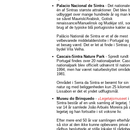
Palacio Nacional de Sintra
- Det nationale
én af Sintras største attraktioner. Det blev
udbygget over mange hundrede år og man k
se såvel Maurisk/Arabisk, Gotisk
renaissance/Manuelinsk og Mudéjar stil, s
brug af de typiske blå portugisiske kakler a
Palâcio Nationál de Sintra er et af de mest
velbevarede middelalderslotte i Portugal og
et besøg værd. Det er let at finde i Sintras
bydel Vila Velha.
Cascais-Sintra Nature Park
- Spredt rundt 
Portugal findes over 20 nationalparker. Cas
nationalpark blev officielt udnævnt til nation
1994, men har været naturbeskyttet områd
1981.
Området i Serra da Sintra er berømt for sin
natur og med beliggenheden kun 25 kilomete
Lissabon er det et yndet udflugtsmål.
Museu do Brinquedo
-
Legetøjsmuseet
i
Sintra består af en unik samling af legetøj.
var 14 år samlede João Arbués Moreira på 
legetøj og han fortsatte i sit voksne liv.
Efter mere end 50 år var samlingen efterhå
så stor at den ikke kunne opbevares privat 
rådhus besluttede at stille lokaler til rådigh