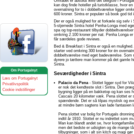
Området er absolut ikke det billigste i Portug
kan dog finde hoteller på turistklasse, hvor en
overnatning for to i dobbeltværelse ligger omkr
600 kroner. Sintra er populær så book god tid i
Der er også mulighed for at forkæle sig selv i 
5-stjernede Sintra hotel Penha-Longa med ege
spa og top-restaurant tilbyder dobbeltværelser 
omkring 2.100 kroner per nat. Penha Longa er
får særdeles gode reviews.
Bed & Breakfast i Sintra er også en mulighed.
starter ved omkring 300 kroner for én overnatn
dobbeltværelse med eget badeværelse. Som re
dyrere jo tættere man kommer på det gamle hi
Sintra.
Om Portugalnyt
Seværdigheder i Sintra
Læs om Portugalnyt
Palacio da Pena
- Slottet ligger syd for Vi
Privatlivspolitik
er nok det kendteste slot i Sintra. Den præg
Cookie indstillinger
bygning ligger på en bakketop og kan ses he
Cascais 20 kilometer væk. Pena slottet er 
spændende. Det er så tilpas mystisk og eve
at mindre børn sagtens kan lade fantasien 
Pena slottet var bolig for Portugals dronnin
indtil år 1910. Slottet er nu indrettet som 
Man kan blandt andet se, hvor kongefamilie
men det bedste er udsigten og de mange tå
tilbygninger, som i alt sin kitch og magi gør s