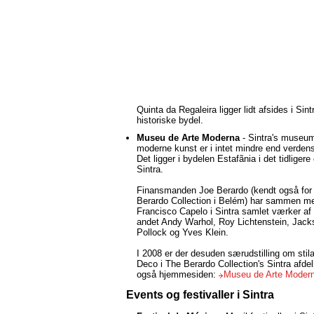
Quinta da Regaleira ligger lidt afsides i Sin
historiske bydel.
Museu de Arte Moderna
- Sintra's museum
moderne kunst er i intet mindre end verden
Det ligger i bydelen Estafãnia i det tidligere
Sintra.
Finansmanden Joe Berardo (kendt også for
Berardo Collection i Belém) har sammen m
Francisco Capelo i Sintra samlet værker af
andet Andy Warhol, Roy Lichtenstein, Jack
Pollock og Yves Klein.
I 2008 er der desuden særudstilling om stila
Deco i The Berardo Collection's Sintra afde
også hjemmesiden:
Museu de Arte Moder
Events og festivaller i Sintra