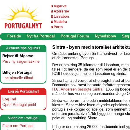
Algarve
Azorerne
Lissabon
Madeira
Porto
Forside
Nyt fra Portugal
Portugal Forum
Nyhedsbrev
Søg
Sintra - byen med storslået arkitekt
Aktuelle tips og links
Området omkring byen Sintra nordvest for Lis
Rejser til Algarve
af de kønneste i Portugal.
Prøv ny søgemaskine
Der er omkring 35 kilometer til Lissabon, men
føles lidt længere, da der som regel er en del t
Billeje i Portugal
IC19 hovedvejen mellem Lissabon og Sintra.
-
se aktuelle tilbud
Sintra har altid været et eftertragtet sted at b
Danmarks nok mest berømte forfatter gennem 
H.C. Andersen besøgte Sintra
i 1866 og boed
Log på Portugalnyt
måneder hos vennen og bankmanden Jorge O'
Log ind
Sintra var berømt allerede i middelalderen for 
Opret Portugal-profil
klostre. Senere blev byen et yndet opholdsste
portugisiske konger og adelige, som gennem ti
det store jordskælv i 1755 byggede mange slo
palæ'er i og omkring Sintra.
Viden om Portugal
Fakta om Portugal
I dag er der omkring 26.000 fastboende indbyg