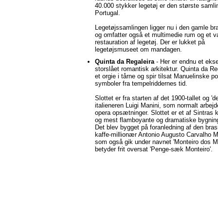
40.000 stykker legetøj er den største samli
Portugal.
Legetøjssamlingen ligger nu i den gamle br
og omfatter også et multimedie rum og et v
restauration af legetøj. Der er lukket på
legetøjsmuseet om mandagen.
Quinta da Regaleira
- Her er endnu et ek
storslået romantisk arkitektur. Quinta da Re
et orgie i tårne og spir tilsat Manuelinske po
symboler fra tempelriddernes tid.
Slottet er fra starten af det 1900-tallet og 'd
italieneren Luigi Manini, som normalt arbe
opera opsætninger. Slottet er et af Sintras 
og mest flamboyante og dramatiske bygnin
Det blev bygget på foranledning af den bras
kaffe-millionær Antonio Augusto Carvalho M
som også gik under navnet 'Monteiro dos Mi
betyder frit oversat 'Penge-sæk Monteiro'.