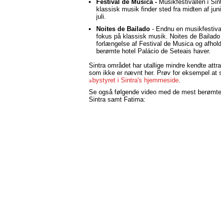
Festival de Música -
Musikfestivallen i Sint
klassisk musik finder sted fra midten af juni 
juli.
Noites de Bailado
- Endnu en musikfestiv
fokus på klassisk musik. Noites de Bailado 
forlængelse af Festival de Musica og afhold
berømte hotel Palácio de Seteais haver.
Sintra området har utallige mindre kendte attra
som ikke er nævnt her. Prøv for eksempel at 
bystyret i Sintra's hjemmeside
.
Se også følgende video med de mest berømte 
Sintra samt Fatima: