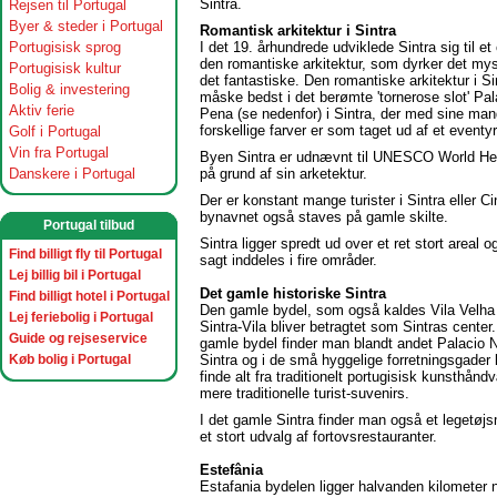
Sintra.
Rejsen til Portugal
Byer & steder i Portugal
Romantisk arkitektur i Sintra
Portugisisk sprog
I det 19. århundrede udviklede Sintra sig til et 
den romantiske arkitektur, som dyrker det my
Portugisisk kultur
det fantastiske. Den romantiske arkitektur i Si
Bolig & investering
måske bedst i det berømte 'tornerose slot' Pal
Aktiv ferie
Pena (se nedenfor) i Sintra, der med sine man
forskellige farver er som taget ud af et eventyr
Golf i Portugal
Vin fra Portugal
Byen Sintra er udnævnt til UNESCO World Her
Danskere i Portugal
på grund af sin arketektur.
Der er konstant mange turister i Sintra eller C
bynavnet også staves på gamle skilte.
Portugal tilbud
Sintra ligger spredt ud over et ret stort areal o
Find billigt fly til Portugal
sagt inddeles i fire områder.
Lej billig bil i Portugal
Det gamle historiske Sintra
Find billigt hotel i Portugal
Den gamle bydel, som også kaldes Vila Velha 
Lej feriebolig i Portugal
Sintra-Vila bliver betragtet som Sintras center.
Guide og rejseservice
gamle bydel finder man blandt andet Palacio N
Køb bolig i Portugal
Sintra og i de små hyggelige forretningsgade
finde alt fra traditionelt portugisisk kunsthåndv
mere traditionelle turist-suvenirs.
I det gamle Sintra finder man også et legetø
et stort udvalg af fortovsrestauranter.
Estefânia
Estafania bydelen ligger
halvanden kilometer n