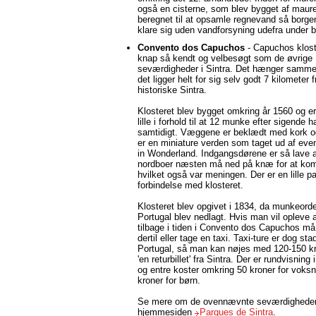
også en cisterne, som blev bygget af maur
beregnet til at opsamle regnevand så borg
klare sig uden vandforsyning udefra under be
Convento dos Capuchos
- Capuchos klost
knap så kendt og velbesøgt som de øvrige
seværdigheder i Sintra. Det hænger samm
det ligger helt for sig selv godt 7 kilometer f
historiske Sintra.
Klosteret blev bygget omkring år 1560 og er 
lille i forhold til at 12 munke efter sigende h
samtidigt. Væggene er beklædt med kork og
er en miniature verden som taget ud af even
in Wonderland. Indgangsdørene er så lave a
nordboer næsten må ned på knæ for at kom
hvilket også var meningen. Der er en lille pa
forbindelse med klosteret.
Klosteret blev opgivet i 1834, da munkeord
Portugal blev nedlagt. Hvis man vil opleve a
tilbage i tiden i Convento dos Capuchos m
dertil eller tage en taxi. Taxi-ture er dog stadi
Portugal, så man kan nøjes med 120-150 kr
'en returbillet' fra Sintra. Der er rundvisning 
og entre koster omkring 50 kroner for voks
kroner for børn.
Se mere om de ovennævnte seværdighede
hjemmesiden
Parques de Sintra
.