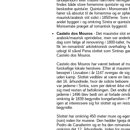
landejendom eller måske nærmere herregår
findes både store fornemme quinta'er og m
beskedne quinta'er. Quinta'en i Monserrate
hører så absolut til de fornemme og er opfør
maurisk/arabisk stil sidst i 1850'erne. Som
andet byggeri i og omkring Sintra er quinta'e
Monserrate præget af romantisk byggestil.
Castelo dos Mouros
- Det mauriske slot er
arabisk/maurisk oprindelse, men ser anderl
dag som følge af renovering i 1800-tallet, hv
fik 'en romantisk' arkitektonisk overhaling.
udsigt til såvel Pena slottet som Sintras ga
Castelo dos Mouros.
Castelo dos Mouros har været beboet af m
forskellige lokale herskere. Efter at maurer
besejret i Lissabon i år 1147 overgav de sig 
uden kamp. Slottet vedblev at være en fæst
det 16. århundrede, hvor de sidste beboere 
var jøderne i Sintra, som per dekret ikke m
sig med resten af befolkningen. Det endte 
jøderne i 1496 blev bedt om at forlade områ
omkring år 1839 begyndte kongefamilien i P
igen at interessere sig for slottet og en rest
begyndte.
Slottet har omkring 450 meter mure og egen
(ruin) inden for murene. Den hedder Igreja 
Pedro de Canaferrim og er fra den romansk
omkring det 12. århundrede. Inden for mure