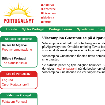
Algarve
Azorerne
Lissabon
Madeira
Porto
Forside
Nyt fra Portugal
Portugal Forum
Nyhedsbrev
Søg
Vilacampina Guesthouse på Algarv
Aktuelle tips og links
Vilacampina er et helt nyt hotel beliggende ud
Rejser til Algarve
på Algarvekysten. Området omkring Tavira be
Prøv ny søgemaskine
som et af de mest uspolerede på Algarvekyst
Vilacampina Guesthouse får altid flotte anmeld
Billeje i Portugal
sine gæster.
-
se aktuelle tilbud
Se aktuelle priser og tjek ledighed herunder.
der gives
hotel prisgaranti
når du booker ophol
Vilacampina Guesthouse via vor søgemaskine
Log på Portugalnyt
Log ind
Opret Portugal-profil
Viden om Portugal
Fakta om Portugal