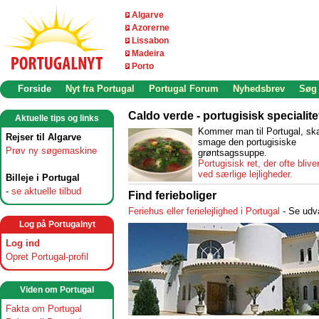
Algarve
Azorerne
Lissabon
Madeira
Porto
Forside
Nyt fra Portugal
Portugal Forum
Nyhedsbrev
Søg
Caldo verde - portugisisk specialite
Aktuelle tips og links
Kommer man til Portugal, sk
Rejser til Algarve
smage den portugisiske
Prøv ny søgemaskine
grøntsagssuppe.
Portugisisk ret, der ofte blive
ved særlige lejligheder.
Billeje i Portugal
-
se aktuelle tilbud
Find ferieboliger
Feriehus eller ferielejlighed i Portugal
- Se udva
Log på Portugalnyt
Log ind
Opret Portugal-profil
Viden om Portugal
Fakta om Portugal