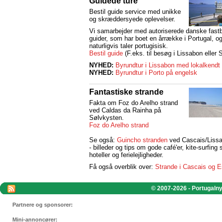
Guidede ture
Bestil guide service med unikke
og skræddersyede oplevelser.
Vi samarbejder med autoriserede danske fast
guider, som har boet en årrække i Portugal, 
naturligvis taler portugisisk.
Bestil guide
(F.eks. til besøg i Lissabon eller S
NYHED:
Byrundtur i Lissabon med lokalkendt
NYHED:
Byrundtur i Porto på engelsk
Fantastiske strande
Fakta om Foz do Arelho strand
ved Caldas da Rainha på
Sølvkysten.
Foz do Arelho strand
Se også:
Guincho stranden
ved Cascais/Liss
- billeder og tips om gode café'er, kite-surfing 
hoteller og ferielejligheder.
Få også overblik over:
Strande i Cascais og Es
© 2007-2026 - Portugalnyt
Partnere og sponsorer:
Mini-annoncører: