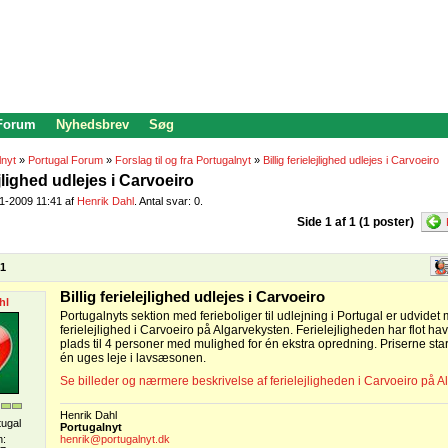
 Forum
Nyhedsbrev
Søg
lnyt
»
Portugal Forum
»
Forslag til og fra Portugalnyt
»
Billig ferielejlighed udlejes i Carvoeiro
ejlighed udlejes i Carvoeiro
01-2009 11:41 af
Henrik Dahl
. Antal svar: 0.
Side 1 af 1 (1 poster)
41
Billig ferielejlighed udlejes i Carvoeiro
hl
Portugalnyts sektion med ferieboliger til udlejning i Portugal er udvide
ferielejlighed i Carvoeiro på Algarvekysten. Ferielejligheden har flot ha
plads til 4 personer med mulighed for én ekstra opredning. Priserne star
én uges leje i lavsæsonen.
Se billeder og nærmere beskrivelse af ferielejligheden i Carvoeiro på 
Henrik Dahl
tugal
Portugalnyt
n:
henrik@portugalnyt.dk