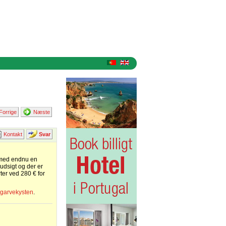
Forrige
Næste
Kontakt
Svar
t med endnu en
vudsigt og der er
ter ved 280 € for
Algarvekysten
.