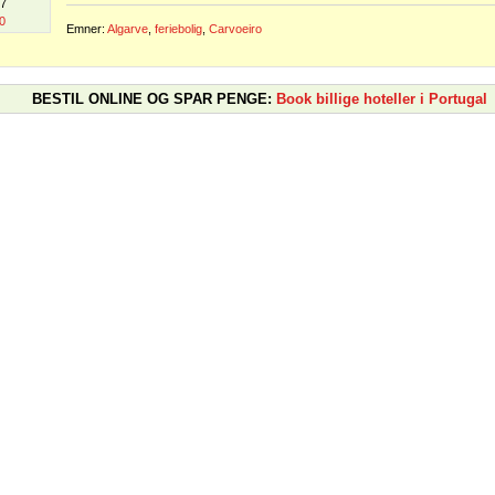
07
0
Emner:
Algarve
,
feriebolig
,
Carvoeiro
BESTIL ONLINE OG SPAR PENGE:
Book billige hoteller i Portugal