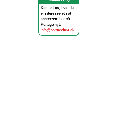
Annoncering
Kontakt os, hvis du
er interesseret i at
annoncere her på
Portugalnyt:
info@portugalnyt.dk