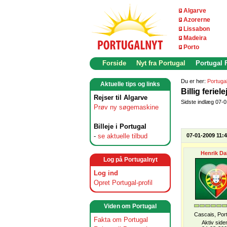
Algarve
Azorerne
Lissabon
Madeira
Porto
Forside
Nyt fra Portugal
Portugal
Du er her:
Portuga
Aktuelle tips og links
Billig feriel
Rejser til Algarve
Sidste indlæg 07-
Prøv ny søgemaskine
Billeje i Portugal
-
se aktuelle tilbud
07-01-2009 11:
Henrik Da
Log på Portugalnyt
Log ind
Opret Portugal-profil
Viden om Portugal
Cascais, Por
Fakta om Portugal
Aktiv side