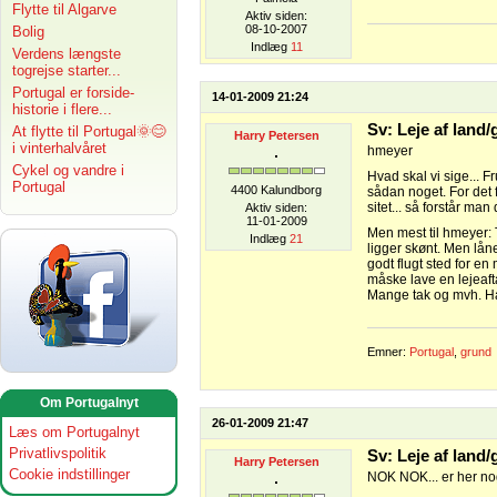
Flytte til Algarve
Aktiv siden:
08-10-2007
Bolig
Indlæg
11
Verdens længste
togrejse starter...
Portugal er forside-
14-01-2009 21:24
historie i flere...
Sv: Leje af land
At flytte til Portugal🌞😊
Harry Petersen
i vinterhalvåret
hmeyer
Cykel og vandre i
Hvad skal vi sige... 
Portugal
4400 Kalundborg
sådan noget. For det f
sitet... så forstår man
Aktiv siden:
11-01-2009
Men mest til hmeyer: T
Indlæg
21
ligger skønt. Men låne
godt flugt sted for e
måske lave en lejeaft
Mange tak og mvh. H
Emner:
Portugal
,
grund
Om Portugalnyt
26-01-2009 21:47
Læs om Portugalnyt
Privatlivspolitik
Sv: Leje af land
Harry Petersen
Cookie indstillinger
NOK NOK... er her n