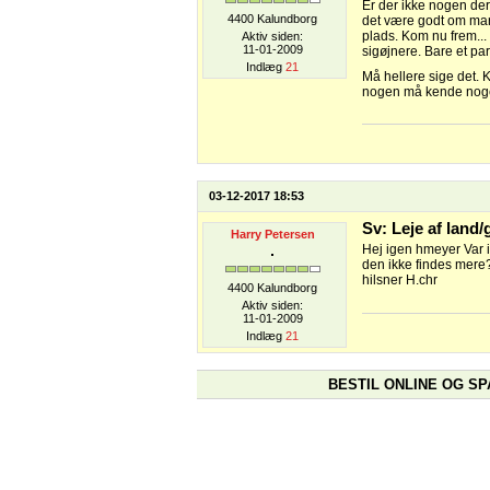
Er der ikke nogen der
4400 Kalundborg
det være godt om man
plads. Kom nu frem... 
Aktiv siden:
11-01-2009
sigøjnere. Bare et pa
Indlæg
21
Må hellere sige det. K
nogen må kende no
03-12-2017 18:53
Sv: Leje af land
Harry Petersen
Hej igen hmeyer Var i
den ikke findes mere? 
hilsner H.chr
4400 Kalundborg
Aktiv siden:
11-01-2009
Indlæg
21
BESTIL ONLINE OG SP