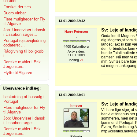
udløbet...
Forskel der ses
Duoro vinbar
Flere muligheder for Fly
13-01-2009 22:42
til Algarve
Job: Underviser i dansk
Sv: Leje af land
Harry Petersen
i Lissabon søges...
Godaften til Mogens B
dig Mogens,at som du 
Portugal rejsevejledning
landet.Faktisk kun vær
opdateret ...
4400 Kalundborg
den forbindelse kom v
Rådgivning til boligkøb
Aktiv siden:
hunde.Totalt nuttede
11-01-2009
i...
bamser.. Nå men vi ko
Indlæg
21
mm. Syntes bare lige 
Danske møbler i Erik
så megen tankegang ho
Jørgensen...
Flytte til Algarve
Ubesvarede indlæg:
13-01-2009 23:01
beskatning af hussalg i
Portugal
Sv: Leje af land
hmeyer
Flere muligheder for Fly
Vil bare lige sige, a
til Algarve
har vi et feriehus her
Job: Underviser i dansk
sommeren, men det stå
i Lissabon søges...
kommer til Portugal. 
Évora, Sesimbra og A
Danske møbler i Erik
http://clientes.netvis
Jørgensen...
Palmela