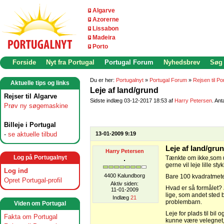
Algarve
Azorerne
Lissabon
Madeira
Porto
Forside
Nyt fra Portugal
Portugal Forum
Nyhedsbrev
Søg
Du er her:
Portugalnyt
»
Portugal Forum
»
Rejsen til Po
Aktuelle tips og links
Leje af land/grund
Rejser til Algarve
Sidste indlæg 03-12-2017 18:53 af
Harry Petersen
. Ant
Prøv ny søgemaskine
Billeje i Portugal
-
se aktuelle tilbud
13-01-2009 9:19
Leje af land/gru
Harry Petersen
Log på Portugalnyt
Tænkte om ikke,som u
gerne vil leje lille sty
Log ind
4400 Kalundborg
Bare 100 kvadratmeter
Opret Portugal-profil
Aktiv siden:
Hvad er så formålet? 
11-01-2009
lige, som andet sted b
Indlæg
21
problembarn.
Viden om Portugal
Leje for plads til bil
Fakta om Portugal
kunne være velegnet,