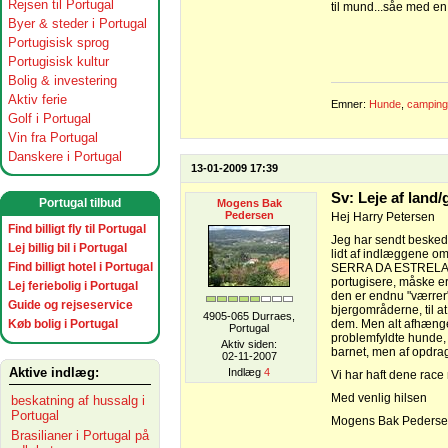
Rejsen til Portugal
til mund...såe med en v
Byer & steder i Portugal
Portugisisk sprog
Portugisisk kultur
Bolig & investering
Aktiv ferie
Emner:
Hunde
,
camping
Golf i Portugal
Vin fra Portugal
Danskere i Portugal
13-01-2009 17:39
Sv: Leje af land
Portugal tilbud
Mogens Bak
Pedersen
Hej Harry Petersen
Find billigt fly til Portugal
Jeg har sendt besked
Lej billig bil i Portugal
lidt af indlæggene omkr
Find billigt hotel i Portugal
SERRA DA ESTRELA`er,
portugisere, måske e
Lej feriebolig i Portugal
den er endnu "værrer
Guide og rejseservice
bjergområderne, til a
4905-065 Durraes,
Køb bolig i Portugal
dem. Men alt afhænger
Portugal
problemfyldte hunde, 
Aktiv siden:
barnet, men af opdra
02-11-2007
Aktive indlæg:
Indlæg
4
Vi har haft dene race 
Med venlig hilsen
beskatning af hussalg i
Portugal
Mogens Bak Peders
Brasilianer i Portugal på