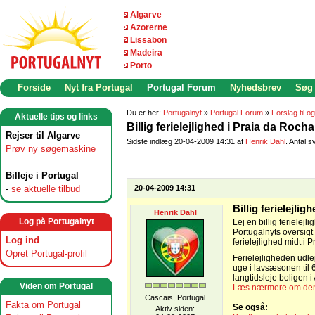
Algarve
Azorerne
Lissabon
Madeira
Porto
Forside
Nyt fra Portugal
Portugal Forum
Nyhedsbrev
Søg
Du er her:
Portugalnyt
»
Portugal Forum
»
Forslag til o
Aktuelle tips og links
Billig ferielejlighed i Praia da Roch
Rejser til Algarve
Sidste indlæg 20-04-2009 14:31 af
Henrik Dahl
. Antal s
Prøv ny søgemaskine
Billeje i Portugal
-
se aktuelle tilbud
20-04-2009 14:31
Billig ferielejli
Henrik Dahl
Log på Portugalnyt
Lej en billig feriele
Portugalnyts oversigt 
Log ind
ferielejlighed midt i 
Opret Portugal-profil
Ferielejligheden udle
uge i lavsæsonen til 
langtidsleje boligen 
Viden om Portugal
Læs nærmere om den b
Cascais, Portugal
Fakta om Portugal
Se også:
Aktiv siden: