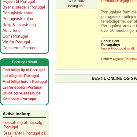
Penthouse lejlighed 
Rejsen til Portugal
04-08-2007
Indlæg
380
Byer & steder i Portugal
Portugalnyt formidler
Portugisisk sprog
portugisiske udlejnin
Portugisisk kultur
ferieboligerne, der 
Bolig & investering
Portugalnyt ønsker i
Aktiv ferie
over 30 ferieboliger 
Golf i Portugal
Henrik Dahl
Vin fra Portugal
Portugalnyt
Danskere i Portugal
henrik@portugalnyt.dk
Emner:
Algarve
,
feriebol
Portugal tilbud
Find billigt fly til Portugal
Lej billig bil i Portugal
BESTIL ONLINE OG SP
Find billigt hotel i Portugal
Lej feriebolig i Portugal
Guide og rejseservice
Køb bolig i Portugal
Aktive indlæg:
beskatning af hussalg i
Portugal
Brasilianer i Portugal på