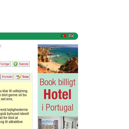
r
Forrige
Næste
Kontakt
Svar
klar til udlejning.
 blot gerne vil bo
t set ens,
fremt lejlighederne
 også byhuset ideelt
t for blot at
 til attraktive