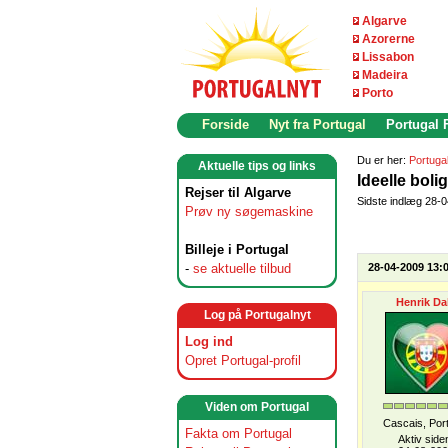
Algarve
Azorerne
Lissabon
Madeira
Porto
Forside
Nyt fra Portugal
Portugal
Du er her:
Portuga
Aktuelle tips og links
Ideelle boli
Rejser til Algarve
Sidste indlæg 28-
Prøv ny søgemaskine
Billeje i Portugal
-
se aktuelle tilbud
28-04-2009 13:
Henrik Da
Log på Portugalnyt
Log ind
Opret Portugal-profil
Viden om Portugal
Cascais, Por
Fakta om Portugal
Aktiv side