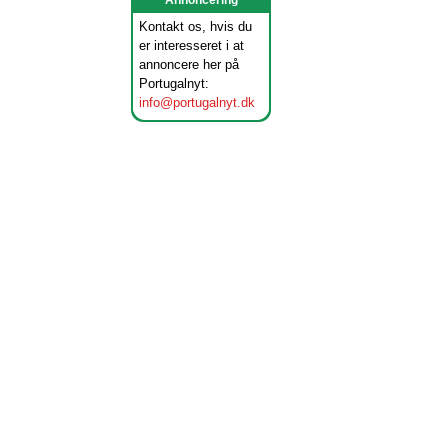
Annoncering
Kontakt os, hvis du
er interesseret i at
annoncere her på
Portugalnyt:
info@portugalnyt.dk