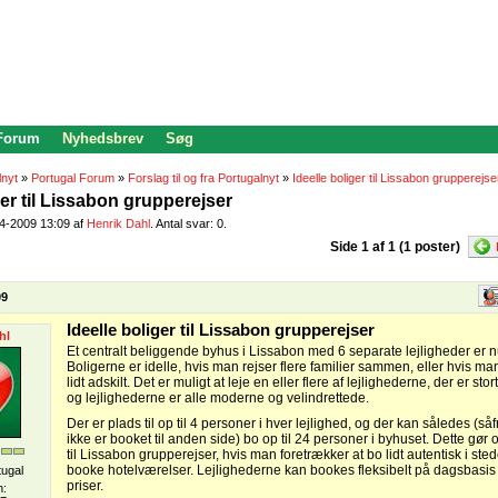
 Forum
Nyhedsbrev
Søg
lnyt
»
Portugal Forum
»
Forslag til og fra Portugalnyt
»
Ideelle boliger til Lissabon grupperejse
ger til Lissabon grupperejser
04-2009 13:09 af
Henrik Dahl
. Antal svar: 0.
Side 1 af 1 (1 poster)
09
Ideelle boliger til Lissabon grupperejser
hl
Et centralt beliggende byhus i Lissabon med 6 separate lejligheder er nu 
Boligerne er idelle, hvis man rejser flere familier sammen, eller hvis man
lidt adskilt. Det er muligt at leje en eller flere af lejlighederne, der er stor
og lejlighederne er alle moderne og velindrettede.
Der er plads til op til 4 personer i hver lejlighed, og der kan således (så
ikke er booket til anden side) bo op til 24 personer i byhuset. Dette gør
til Lissabon grupperejser, hvis man foretrækker at bo lidt autentisk i stede
booke hotelværelser. Lejlighederne kan bookes fleksibelt på dagsbasis og
tugal
priser.
n: