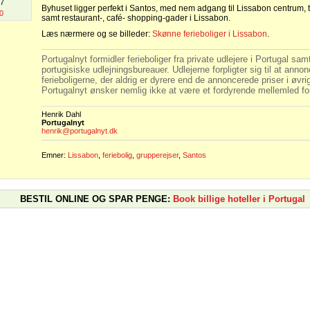
07
Byhuset ligger perfekt i Santos, med nem adgang til Lissabon centrum, tr
0
samt restaurant-, café- shopping-gader i Lissabon.
Læs nærmere og se billeder:
Skønne ferieboliger i Lissabon
.
Portugalnyt formidler ferieboliger fra private udlejere i Portugal samt
portugisiske udlejningsbureauer. Udlejerne forpligter sig til at annonc
ferieboligerne, der aldrig er dyrere end de annoncerede priser i øvri
Portugalnyt ønsker nemlig ikke at være et fordyrende mellemled for
Henrik Dahl
Portugalnyt
henrik@portugalnyt.dk
Emner:
Lissabon
,
feriebolig
,
grupperejser
,
Santos
BESTIL ONLINE OG SPAR PENGE:
Book billige hoteller i Portugal