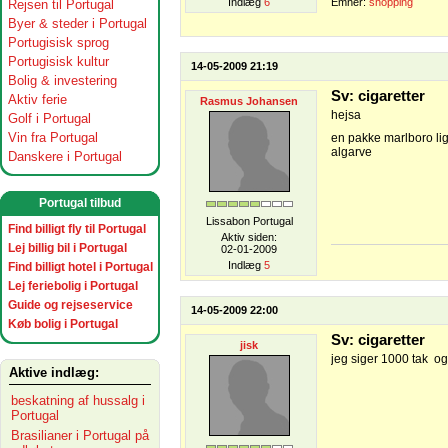
Indlæg
6
Emner:
shopping
Rejsen til Portugal
Byer & steder i Portugal
Portugisisk sprog
Portugisisk kultur
14-05-2009 21:19
Bolig & investering
Sv: cigaretter
Aktiv ferie
Rasmus Johansen
hejsa
Golf i Portugal
Vin fra Portugal
en pakke marlboro ligh
algarve
Danskere i Portugal
Portugal tilbud
Lissabon Portugal
Find billigt fly til Portugal
Aktiv siden:
Lej billig bil i Portugal
02-01-2009
Indlæg
5
Find billigt hotel i Portugal
Lej feriebolig i Portugal
Guide og rejseservice
14-05-2009 22:00
Køb bolig i Portugal
Sv: cigaretter
jisk
jeg siger 1000 tak og
Aktive indlæg:
beskatning af hussalg i
Portugal
Brasilianer i Portugal på