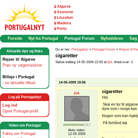
Algarve
Azorerne
Lissabon
Madeira
Porto
Forside
Nyt fra Portugal
Portugal Forum
Nyhedsbrev
Søg
Du er her:
Portugalnyt
»
Portugal Forum
»
Rejsen til Po
Aktuelle tips og links
cigaretter
Rejser til Algarve
Sidste indlæg 14-05-2009 22:00 af
jisk
. Antal svar: 2.
Prøv ny søgemaskine
Billeje i Portugal
-
se aktuelle tilbud
14-05-2009 19:56
cigaretter
jisk
Log på Portugalnyt
Hej
Skal en tur til algarve
Log ind
dyre som i norge kan
Opret Portugal-profil
Nogen som kan hjæl
På forhånd tak
Viden om Portugal
Aktiv siden:
Fakta om Portugal
12-05-2009