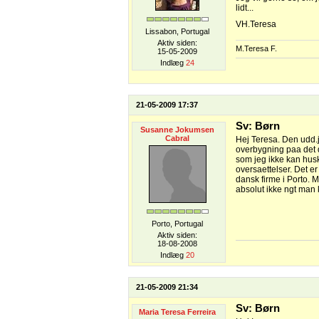
lidt...
VH.Teresa
Lissabon, Portugal
Aktiv siden:
M.Teresa F.
15-05-2009
Indlæg
24
21-05-2009 17:37
Sv: Børn
Susanne Jokumsen
Cabral
Hej Teresa. Den udd.j
overbygning paa det 
som jeg ikke kan husk
oversaettelser. Det er
dansk firme i Porto. M
absolut ikke ngt man
Porto, Portugal
Aktiv siden:
18-08-2008
Indlæg
20
21-05-2009 21:34
Sv: Børn
Maria Teresa Ferreira