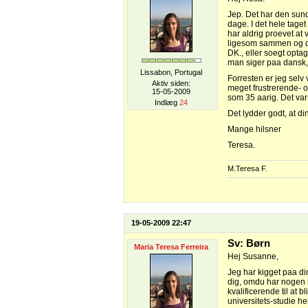
Jep. Det har den sundh
dage. I det hele tage
har aldrig proevet at v
ligesom sammen og der
DK., eller soegt opta
man siger paa dansk, 
Lissabon, Portugal
Forresten er jeg selv v
Aktiv siden:
meget frustrerende- o
15-05-2009
som 35 aarig. Det var 
Indlæg
24
Det lydder godt, at di
Mange hilsner
Teresa.
M.Teresa F.
19-05-2009 22:47
Sv: Børn
Maria Teresa Ferreira
Hej Susanne,
Jeg har kigget paa di
dig, omdu har nogen
kvalificerende til at 
universitets-studie he