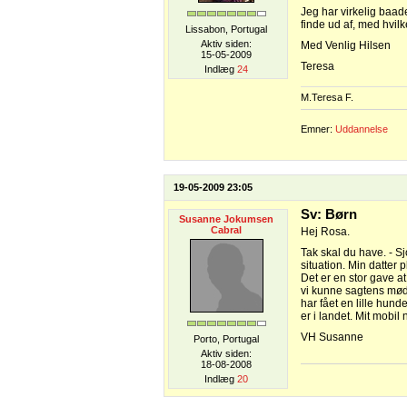
Jeg har virkelig baade
finde ud af, med hvilk
Lissabon, Portugal
Aktiv siden:
Med Venlig Hilsen
15-05-2009
Teresa
Indlæg
24
M.Teresa F.
Emner:
Uddannelse
19-05-2009 23:05
Sv: Børn
Susanne Jokumsen
Cabral
Hej Rosa.
Tak skal du have. - Sj
situation. Min datter 
Det er en stor gave at
vi kunne sagtens mødes
har fået en lille hund
er i landet. Mit mobi
VH Susanne
Porto, Portugal
Aktiv siden:
18-08-2008
Indlæg
20