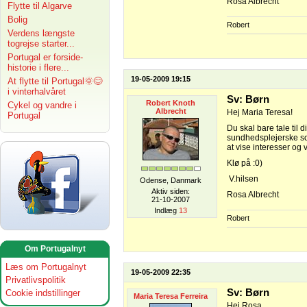
Rosa Albrecht
Flytte til Algarve
Bolig
Robert
Verdens længste
togrejse starter...
Portugal er forside-
historie i flere...
19-05-2009 19:15
At flytte til Portugal🌞😊
i vinterhalvåret
Sv: Børn
Robert Knoth
Cykel og vandre i
Albrecht
Hej Maria Teresa!
Portugal
Du skal bare tale til
sundhedsplejerske som
at vise interesser og 
Klø på :0)
V.hilsen
Odense, Danmark
Aktiv siden:
Rosa Albrecht
21-10-2007
Indlæg
13
Robert
Om Portugalnyt
Læs om Portugalnyt
19-05-2009 22:35
Privatlivspolitik
Sv: Børn
Cookie indstillinger
Maria Teresa Ferreira
Hej Rosa.