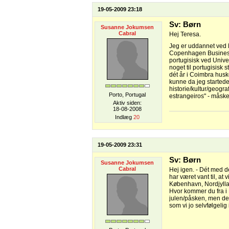
19-05-2009 23:18
Sv: Børn
Susanne Jokumsen
Cabral
Hej Teresa.
Jeg er uddannet ved 
Copenhagen Business S
portugisisk ved Univer
noget til portugisisk 
dét år i Coimbra huske
kunne da jeg startede
historie/kultur/geogr
Porto, Portugal
estrangeiros" - måsk
Aktiv siden:
18-08-2008
Indlæg
20
19-05-2009 23:31
Sv: Børn
Susanne Jokumsen
Cabral
Hej igen. - Dét med det
har været vant til, at 
København, Nordjyllan
Hvor kommer du fra i 
julen/påsken, men den
som vi jo selvfølgeli