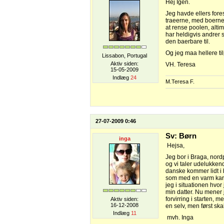
Hej Igen.
Jeg havde ellers fores
traeerne, med boerne
at rense poolen, alti
har heldigvis andrer 
den baerbare til.
Og jeg maa hellere til
Lissabon, Portugal
Aktiv siden:
VH. Teresa
15-05-2009
Indlæg
24
M.Teresa F.
27-07-2009 0:46
Sv: Børn
inga
Hejsa,
Jeg bor i Braga, nord
og vi taler udelukkend
danske kommer lidt i b
som med en varm karto
jeg i situationen hvor 
min datter. Nu mener 
forvirring i starten, 
Aktiv siden:
16-12-2008
en selv, men først ska
Indlæg
11
mvh. Inga