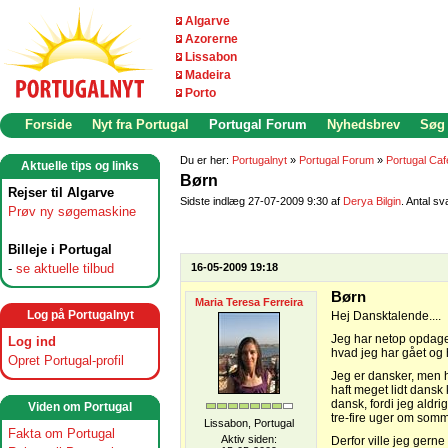
Algarve
Azorerne
Lissabon
Madeira
Porto
Forside
Nyt fra Portugal
Portugal Forum
Nyhedsbrev
Søg
Du er her:
Portugalnyt
»
Portugal Forum
»
Portugal Caf
Aktuelle tips og links
Børn
Rejser til Algarve
Sidste indlæg 27-07-2009 9:30 af
Derya Bilgin
. Antal sv
Prøv ny søgemaskine
Billeje i Portugal
-
se aktuelle tilbud
16-05-2009 19:18
Børn
Maria Teresa Ferreira
Log på Portugalnyt
Hej Dansktalende....
Jeg har netop opdaget 
Log ind
hvad jeg har gået og h
Opret Portugal-profil
Jeg er dansker, men h
haft meget lidt dansk
dansk, fordi jeg aldri
Viden om Portugal
tre-fire uger om som
Lissabon, Portugal
Fakta om Portugal
Aktiv siden:
Derfor ville jeg gerne