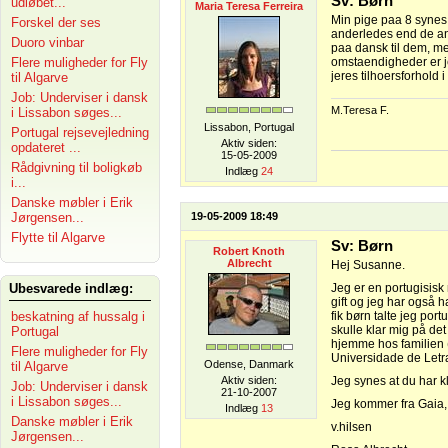
Sv: Børn
udløbet...
Maria Teresa Ferreira
Min pige paa 8 synes 
Forskel der ses
anderledes end de and
Duoro vinbar
paa dansk til dem, me
Flere muligheder for Fly
omstaendigheder er jeg 
jeres tilhoersforhold 
til Algarve
Job: Underviser i dansk
M.Teresa F.
i Lissabon søges...
Lissabon, Portugal
Portugal rejsevejledning
Aktiv siden:
opdateret ...
15-05-2009
Rådgivning til boligkøb
Indlæg
24
i...
Danske møbler i Erik
Jørgensen...
19-05-2009 18:49
Flytte til Algarve
Sv: Børn
Robert Knoth
Albrecht
Hej Susanne.
Ubesvarede indlæg:
Jeg er en portugisisk
gift og jeg har også h
beskatning af hussalg i
fik børn talte jeg por
skulle klar mig på de
Portugal
hjemme hos familien (
Flere muligheder for Fly
Universidade de Letr
Odense, Danmark
til Algarve
Aktiv siden:
Jeg synes at du har kl
Job: Underviser i dansk
21-10-2007
i Lissabon søges...
Jeg kommer fra Gaia,
Indlæg
13
Danske møbler i Erik
v.hilsen
Jørgensen...