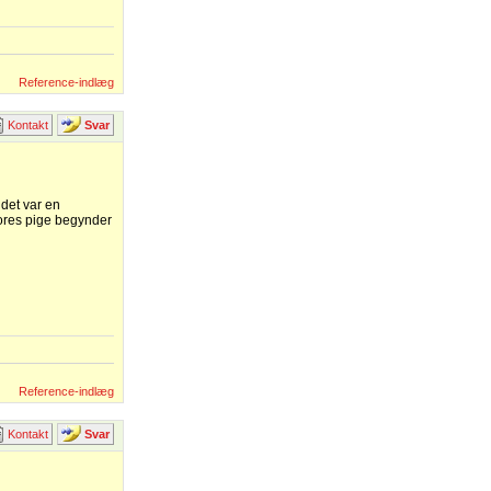
Reference-indlæg
Kontakt
Svar
 det var en
Vores pige begynder
Reference-indlæg
Kontakt
Svar