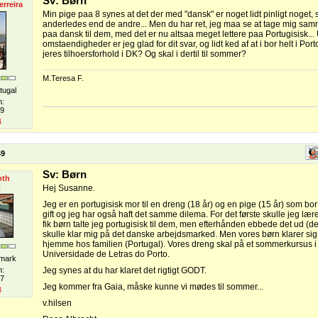
Sv: Børn
erreira
Min pige paa 8 synes at det der med "dansk" er noget lidt pinligt noget
anderledes end de andre... Men du har ret, jeg maa se at tage mig samm
paa dansk til dem, med det er nu altsaa meget lettere paa Portugisisk...
omstaendigheder er jeg glad for dit svar, og lidt ked af at i bor helt i Por
jeres tilhoersforhold i DK? Og skal i dertil til sommer?
M.Teresa F.
tugal
n:
09
4
49
Sv: Børn
oth
t
Hej Susanne.
Jeg er en portugisisk mor til en dreng (18 år) og en pige (15 år) som bo
gift og jeg har også haft det samme dilema. For det første skulle jeg lære
fik børn talte jeg portugisisk til dem, men efterhånden ebbede det ud (de
skulle klar mig på det danske arbejdsmarked. Men vores børn klarer sig
hjemme hos familien (Portugal). Vores dreng skal på et sommerkursus i 
Universidade de Letras do Porto.
mark
n:
Jeg synes at du har klaret det rigtigt GODT.
07
Jeg kommer fra Gaia, måske kunne vi mødes til sommer...
3
v.hilsen