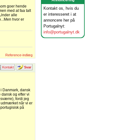
Annoncering
, som goer hende
Kontakt os, hvis du
en med at faa talt
er interesseret i at
 Under alle
to...Men hvor er
annoncere her på
Portugalnyt:
info@portugalnyt.dk
Reference-indlæg
Kontakt
Svar
r i Danmark, dansk
 dansk og efter vi
sværre), fordi jeg
 udmærket når vi er
portugisisk på