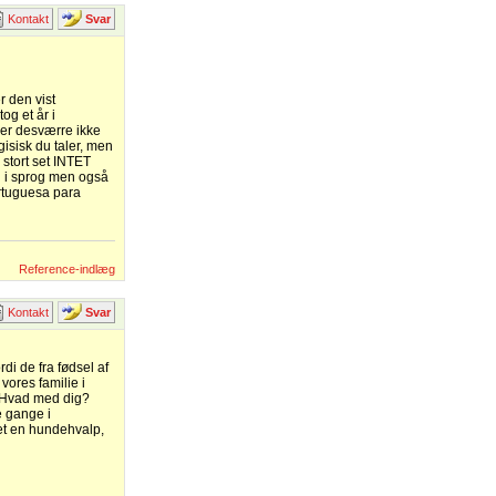
Kontakt
Svar
 den vist
og et år i
nder desværre ikke
gisisk du taler, men
 stort set INTET
un i sprog men også
ortuguesa para
Reference-indlæg
Kontakt
Svar
rdi de fra fødsel af
 vores familie i
! Hvad med dig?
e gange i
ået en hundehvalp,