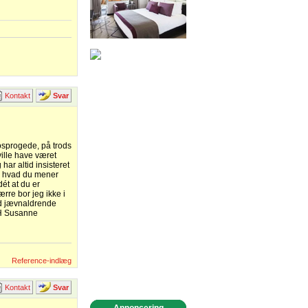
Kontakt
Svar
tosprogede, på trods
ville have været
 har altid insisteret
r, hvad du mener
ét at du er
ærre bor jeg ikke i
ed jævnaldrende
VH Susanne
Reference-indlæg
Kontakt
Svar