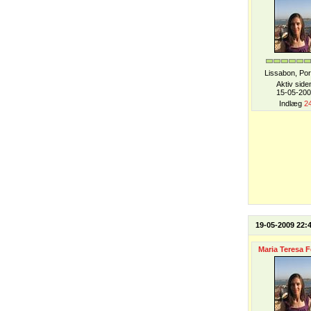
Lissabon, Por
Aktiv side
15-05-20
Indlæg
2
19-05-2009 22:
Maria Teresa F