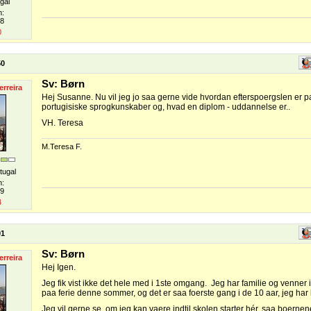
gal
n:
08
0
50
Sv: Børn
erreira
Hej Susanne. Nu vil jeg jo saa gerne vide hvordan efterspoergslen er p
portugisiske sprogkunskaber og, hvad en diplom - uddannelse er..
VH. Teresa
M.Teresa F.
tugal
n:
09
4
01
Sv: Børn
erreira
Hej Igen.
Jeg fik vist ikke det hele med i 1ste omgang. Jeg har familie og venner i
paa ferie denne sommer, og det er saa foerste gang i de 10 aar, jeg har b
Jeg vil gerne se, om jeg kan vaere indtil skolen starter hér, saa boern