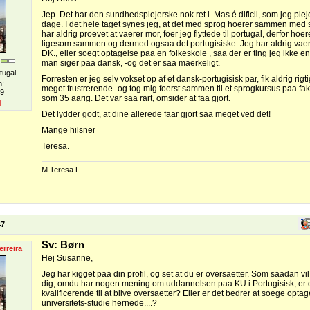
Jep. Det har den sundhedsplejerske nok ret i. Mas é dificil, som jeg plej
dage. I det hele taget synes jeg, at det med sprog hoerer sammen med s
har aldrig proevet at vaerer mor, foer jeg flyttede til portugal, derfor hoer
ligesom sammen og dermed ogsaa det portugisiske. Jeg har aldrig vaere
DK., eller soegt optagelse paa en folkeskole , saa der er ting jeg ikke
man siger paa dansk, -og det er saa maerkeligt.
tugal
Forresten er jeg selv vokset op af et dansk-portugisisk par, fik aldrig rigti
n:
meget frustrerende- og tog mig foerst sammen til et sprogkursus paa fa
09
som 35 aarig. Det var saa rart, omsider at faa gjort.
4
Det lydder godt, at dine allerede faar gjort saa meget ved det!
Mange hilsner
Teresa.
M.Teresa F.
47
Sv: Børn
erreira
Hej Susanne,
Jeg har kigget paa din profil, og set at du er oversaetter. Som saadan v
dig, omdu har nogen mening om uddannelsen paa KU i Portugisisk, er
kvalificerende til at blive oversaetter? Eller er det bedrer at soege opta
universitets-studie hernede....?