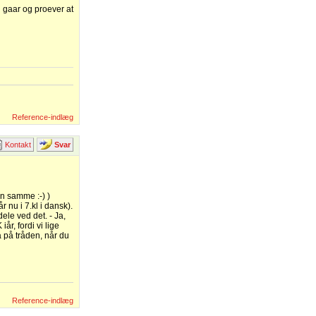
g gaar og proever at
Reference-indlæg
Kontakt
Svar
en samme :-) )
 nu i 7.kl i dansk).
ele ved det. - Ja,
år, fordi vi lige
å på tråden, når du
Reference-indlæg