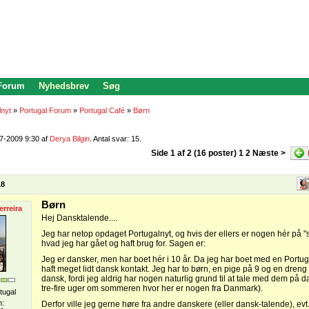
 Forum
Nyhedsbrev
Søg
lnyt
»
Portugal Forum
»
Portugal Café
»
Børn
07-2009 9:30 af
Derya Bilgin
. Antal svar: 15.
Side 1 af 2 (16 poster) 1
2
Næste >
18
Børn
erreira
Hej Dansktalende....
Jeg har netop opdaget Portugalnyt, og hvis der ellers er nogen hér på "st
hvad jeg har gået og haft brug for. Sagen er:
Jeg er dansker, men har boet hér i 10 år. Da jeg har boet med en Portug
haft meget lidt dansk kontakt. Jeg har to børn, en pige på 9 og en dreng
dansk, fordi jeg aldrig har nogen naturlig grund til at tale med dem på d
tre-fire uger om sommeren hvor her er nogen fra Danmark).
tugal
n:
Derfor ville jeg gerne høre fra andre danskere (eller dansk-talende), evt.