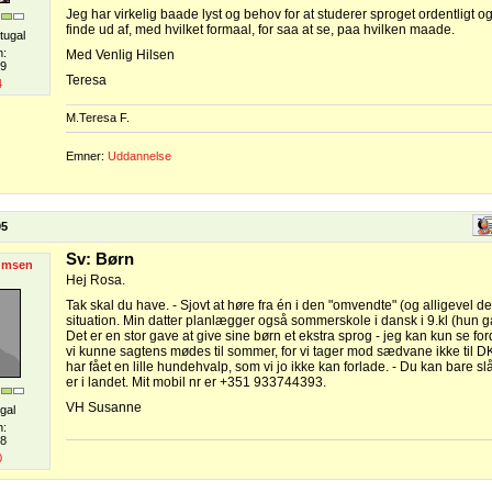
Jeg har virkelig baade lyst og behov for at studerer sproget ordentligt o
finde ud af, med hvilket formaal, for saa at se, paa hvilken maade.
tugal
n:
Med Venlig Hilsen
09
Teresa
4
M.Teresa F.
Emner:
Uddannelse
05
Sv: Børn
umsen
Hej Rosa.
Tak skal du have. - Sjovt at høre fra én i den "omvendte" (og alligevel d
situation. Min datter planlægger også sommerskole i dansk i 9.kl (hun går
Det er en stor gave at give sine børn et ekstra sprog - jeg kan kun se ford
vi kunne sagtens mødes til sommer, for vi tager mod sædvane ikke til DK i
har fået en lille hundehvalp, som vi jo ikke kan forlade. - Du kan bare sl
er i landet. Mit mobil nr er +351 933744393.
VH Susanne
gal
n:
08
0