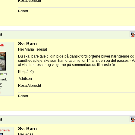
Rosa Albrecht
Robert
15
Sv: Børn
oth
t
Hej Maria Teresa!
Du skal bare tale til din pige på dansk fordi ordene bliver hængende og
sundhedsplejerske som har fortalt mig for 14 år siden og det passer. - 
at vise interesser og vil gerne på sommerkursus til næste år.
Klø på :0)
V.hilsen
mark
n:
Rosa Albrecht
07
3
Robert
35
Sv: Børn
erreira
Hej Rosa.