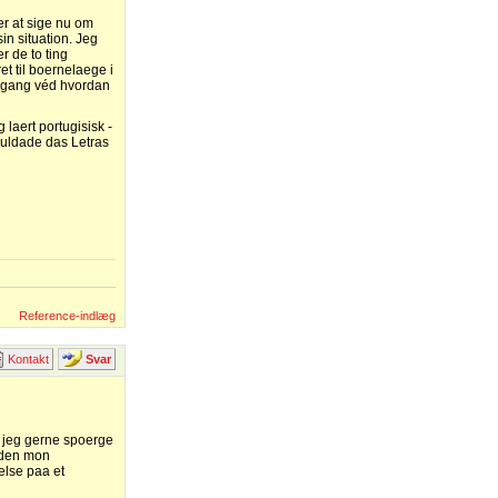
er at sige nu om
in situation. Jeg
er de to ting
t til boernelaege i
 engang véd hvordan
g laert portugisisk -
kuldade das Letras
Reference-indlæg
Kontakt
Svar
il jeg gerne spoerge
 den mon
gelse paa et