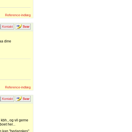
Reference-indlæg
Kontakt
Svar
aa dine
Reference-indlæg
Kontakt
Svar
 kbh., og vil gerne
oet her...
ene kan "bedanskes"