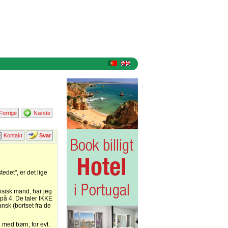
Forrige
Næste
Kontakt
Svar
edet", er det lige
isisk mand, har jeg
 på 4. De taler IKKE
ansk (bortset fra de
 med børn, for evt.