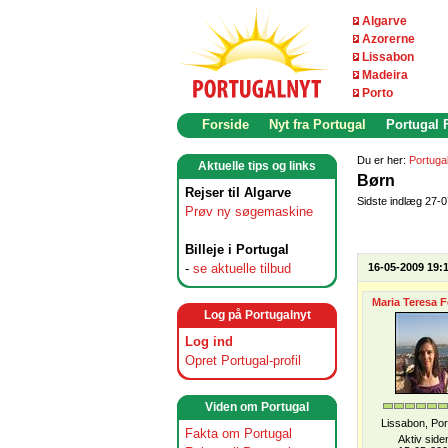
Algarve
Azorerne
Lissabon
Madeira
Porto
Forside
Nyt fra Portugal
Portugal
Du er her:
Portuga
Aktuelle tips og links
Børn
Rejser til Algarve
Sidste indlæg 27-
Prøv ny søgemaskine
Billeje i Portugal
-
se aktuelle tilbud
16-05-2009 19:
Maria Teresa F
Log på Portugalnyt
Log ind
Opret Portugal-profil
Viden om Portugal
Lissabon, Por
Fakta om Portugal
Aktiv side