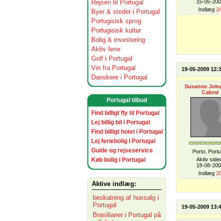
Rejsen til Portugal
15-05-20
Indlæg
2
Byer & steder i Portugal
Portugisisk sprog
Portugisisk kultur
Bolig & investering
Aktiv ferie
Golf i Portugal
Vin fra Portugal
19-05-2009 12:
Danskere i Portugal
Susanne Jok
Cabral
Portugal tilbud
Find billigt fly til Portugal
Lej billig bil i Portugal
Find billigt hotel i Portugal
Lej feriebolig i Portugal
Guide og rejseservice
Porto, Portu
Køb bolig i Portugal
Aktiv side
18-08-20
Indlæg
2
Aktive indlæg:
beskatning af hussalg i
Portugal
19-05-2009 13:
Brasilianer i Portugal på