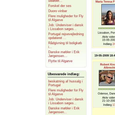
udløbet...
Maria Teresa F
Forskel der ses
Duoro vinbar
Flere muligheder for Fly
til Algarve
Job: Underviser i dansk
i Lissabon søges...
Lissabon, Por
Portugal rejsevejledning
Aktiv side
opdateret ...
15-05-20
Rådgivning til boligkøb
Indlæg
2
i...
Danske møbler i Erik
Jørgensen...
19-05-2009 18:
Flytte til Algarve
Robert Kn
Albrech
Ubesvarede indlæg:
beskatning af hussalg i
Portugal
Flere muligheder for Fly
Odense, Dan
til Algarve
Aktiv side
Job: Underviser i dansk
21-10-20
i Lissabon søges...
Indlæg
1
Danske møbler i Erik
Jørgensen...