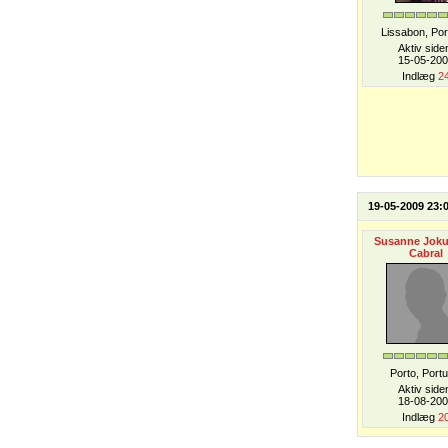
Lissabon, Por
Aktiv side
15-05-20
Indlæg
2
19-05-2009 23:
Susanne Jok
Cabral
Porto, Portu
Aktiv side
18-08-20
Indlæg
2