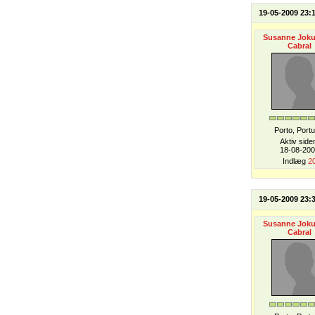
19-05-2009 23:
Susanne Jok
Cabral
Porto, Portu
Aktiv side
18-08-20
Indlæg
2
19-05-2009 23:
Susanne Jok
Cabral