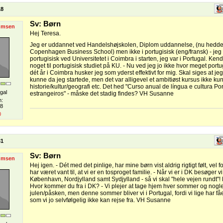
18
Sv: Børn
umsen
Hej Teresa.
Jeg er uddannet ved Handelshøjskolen, Diplom uddannelse, (nu hedder
Copenhagen Business School) men ikke i portugisisk (eng/fransk) - jeg t
portugisisk ved Universitetet i Coimbra i starten, jeg var i Portugal. Ke
noget til portugisisk studiet på KU. - Nu ved jeg jo ikke hvor meget portu
dét år i Coimbra husker jeg som yderst effektivt for mig. Skal siges at jeg
kunne da jeg startede, men det var alligevel et ambitiøst kursus ikke k
historie/kultur/geografi etc. Det hed "Curso anual de língua e cultura P
gal
estrangeiros" - måske det stadig findes? VH Susanne
n:
08
0
31
Sv: Børn
umsen
Hej igen. - Dét med det pinlige, har mine børn vist aldrig rigtigt følt, vel fo
har været vant til, at vi er en tosproget familie. - Når vi er i DK besøger vi
København, Nordjylland samt Sydjylland - så vi skal "hele vejen rundt"
Hvor kommer du fra i DK? - Vi plejer at tage hjem hver sommer og nogl
julen/påsken, men denne sommer bliver vi i Portugal, fordi vi lige har f
som vi jo selvfølgelig ikke kan rejse fra. VH Susanne