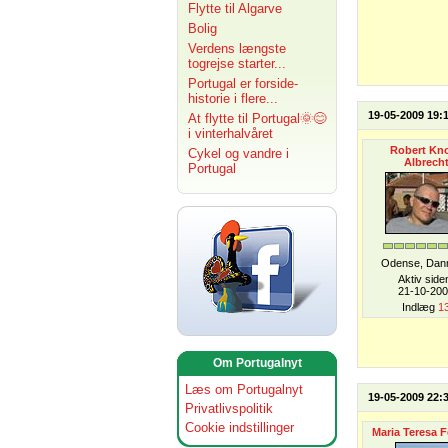
Flytte til Algarve
Bolig
Verdens længste
togrejse starter...
Portugal er forside-
historie i flere...
19-05-2009 19:
At flytte til Portugal🌞😊
i vinterhalvåret
Robert Kn
Cykel og vandre i
Albrech
Portugal
Odense, Dan
Aktiv side
21-10-20
Indlæg
1
Om Portugalnyt
Læs om Portugalnyt
19-05-2009 22:
Privatlivspolitik
Cookie indstillinger
Maria Teresa F