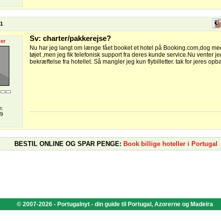
51
Sv: charter/pakkerejse?
er
Nu har jeg langt om længe fået booket et hotel på Booking.com,dog m
tøjet ,men jeg fik telefonisk support fra deres kunde service.Nu venter j
bekræftelse fra hotellet. Så mangler jeg kun flybilletter. tak for jeres o
n:
09
BESTIL ONLINE OG SPAR PENGE:
Book billige hoteller i Portugal
© 2007-2026 - Portugalnyt - din guide til Portugal, Azorerne og Madeira