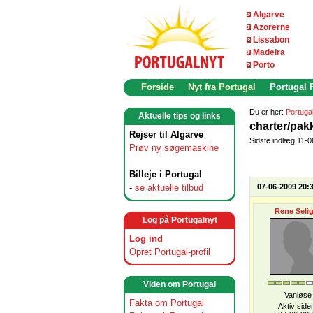
Algarve
Azorerne
Lissabon
Madeira
Porto
Forside
Nyt fra Portugal
Portugal
Du er her:
Portuga
Aktuelle tips og links
charter/pak
Rejser til Algarve
Sidste indlæg 11-
Prøv ny søgemaskine
Billeje i Portugal
-
se aktuelle tilbud
07-06-2009 20:
Rene Selig
Log på Portugalnyt
Log ind
Opret Portugal-profil
Viden om Portugal
Vanløse
Fakta om Portugal
Aktiv side