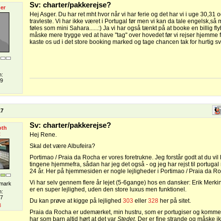
Sv: charter/pakkerejse?
er
Hej Asger. Du har ret mht hvor når vi har ferie og det har vi i uge 30,31 
travleste. Vi har ikke været i Portugal før men vi kan da tale engelsk,så 
føles som mini Sahara......:) Ja vi har også tænkt på at booke en billig fly
måske mere trygge ved at have "tag" over hovedet før vi rejser hjemme f
kaste os ud i det store booking marked og tage chancen tak for hurtig 
n:
09
17
Sv: charter/pakkerejse?
oth
t
Hej Rene.
Skal det være Albufeira?
Portimao / Praia da Rocha er vores foretrukne. Jeg forstår godt at du vil
tingene hjemmefra, sådan har jeg det også - og jeg har rejst til portugal
24 år. Her på hjemmesiden er nogle lejligheder i Portimao / Praia da R
Vi har selv gennem flere år lejet (5-6gange) hos en dansker: Erik Merk
mark
er en super lejlighed, uden den store luxus men funktionel.
n:
07
Du kan prøve at kigge på lejlighed
303
eller
328
her på sitet.
3
Praia da Rocha er udemærket, min hustru, som er portugiser og kommer
har som barn altid hørt at det var
Stedet
. Der er fine strande og måske i