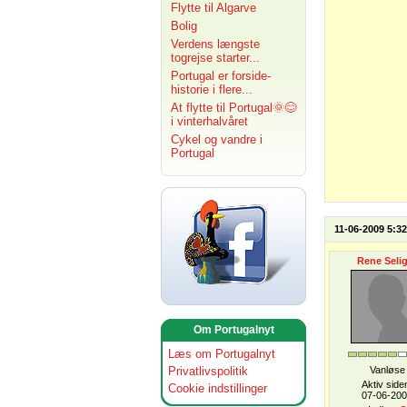
Flytte til Algarve
Bolig
Verdens længste
togrejse starter...
Portugal er forside-
historie i flere...
At flytte til Portugal🌞😊
i vinterhalvåret
Cykel og vandre i
Portugal
11-06-2009 5:32
Rene Selig
Om Portugalnyt
Læs om Portugalnyt
Privatlivspolitik
Vanløse
Aktiv side
Cookie indstillinger
07-06-20