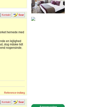
Kontakt
Svar
mærket hernede med
 finde en lejlighed
ud, dog måske lidt
s end nogensinde.
Reference-indlæg
Kontakt
Svar