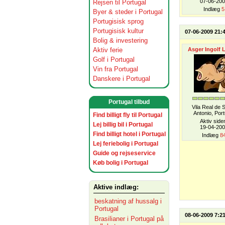
07-06-20
Rejsen til Portugal
Indlæg
5
Byer & steder i Portugal
Portugisisk sprog
Portugisisk kultur
07-06-2009 21:
Bolig & investering
Aktiv ferie
Asger Ingolf 
Golf i Portugal
Vin fra Portugal
Danskere i Portugal
Portugal tilbud
Vila Real de 
Antonio, Port
Find billigt fly til Portugal
Aktiv side
Lej billig bil i Portugal
19-04-20
Find billigt hotel i Portugal
Indlæg
8
Lej feriebolig i Portugal
Guide og rejseservice
Køb bolig i Portugal
Aktive indlæg:
beskatning af hussalg i
Portugal
08-06-2009 7:2
Brasilianer i Portugal på