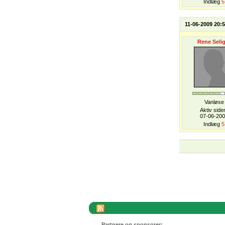
Indlæg
5
11-06-2009 20:
Rene Selig
Vanløse
Aktiv side
07-06-20
Indlæg
5
Partnere og sponsorer: