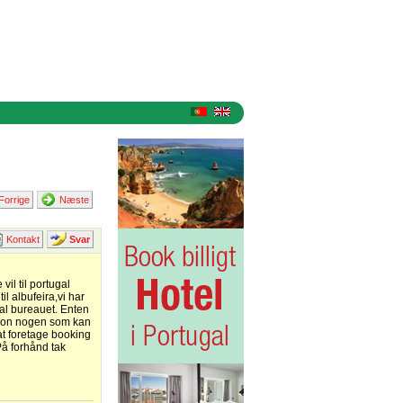
Forrige
Næste
Kontakt
Svar
il til portugal
il albufeira,vi har
gal bureauet. Enten
r mon nogen som kan
 at foretage booking
 På forhånd tak