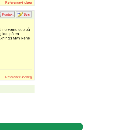
Reference-indlæg
Kontakt
Svar
ed nerverne ude på
eg kun på en
pbakning:) Mvh Rene
Reference-indlæg