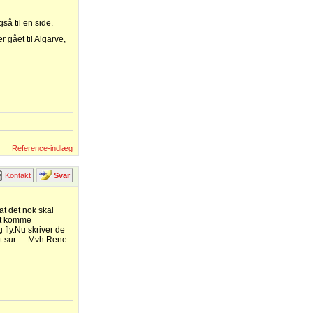
så til en side.
r gået til Algarve,
Reference-indlæg
Kontakt
Svar
at det nok skal
 at komme
 fly.Nu skriver de
dt sur..... Mvh Rene