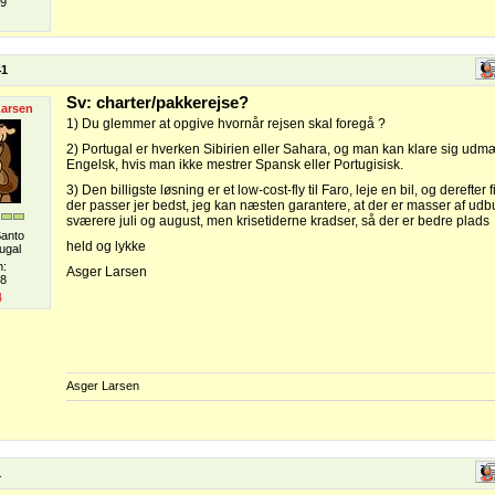
09
41
Sv: charter/pakkerejse?
Larsen
1) Du glemmer at opgive hvornår rejsen skal foregå ?
2) Portugal er hverken Sibirien eller Sahara, og man kan klare sig ud
Engelsk, hvis man ikke mestrer Spansk eller Portugisisk.
3) Den billigste løsning er et low-cost-fly til Faro, leje en bil, og derefter
der passer jer bedst, jeg kan næsten garantere, at der er masser af udb
sværere juli og august, men krisetiderne kradser, så der er bedre plad
Santo
held og lykke
ugal
n:
Asger Larsen
08
4
Asger Larsen
1