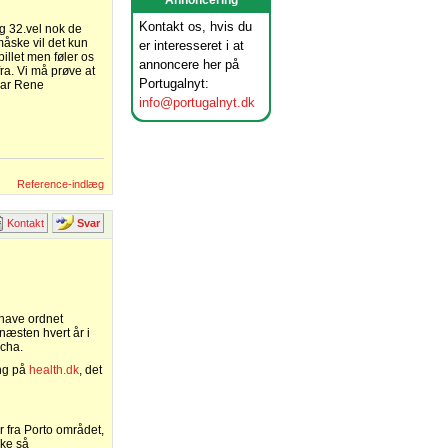
Annoncering
Kontakt os, hvis du
og 32.vel nok de
måske vil det kun
er interesseret i at
billet men føler os
annoncere her på
ra. Vi må prøve at
Portugalnyt:
svar Rene
info@portugalnyt.dk
Reference-indlæg
Kontakt
Svar
 have ordnet
 næsten hvert år i
ocha.
ing på
health.dk
, det
 fra Porto området,
kke så