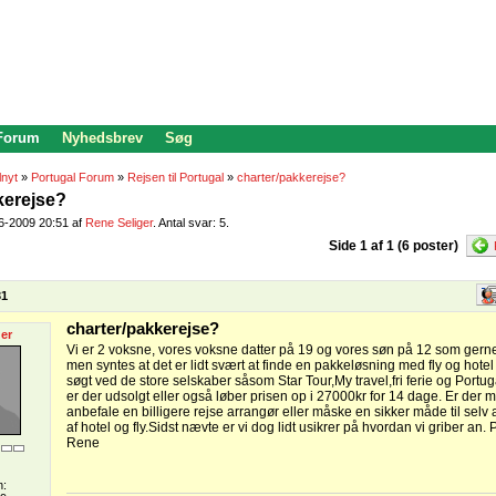
 Forum
Nyhedsbrev
Søg
lnyt
»
Portugal Forum
»
Rejsen til Portugal
»
charter/pakkerejse?
kerejse?
06-2009 20:51 af
Rene Seliger
. Antal svar: 5.
Side 1 af 1 (6 poster)
31
charter/pakkerejse?
er
Vi er 2 voksne, vores voksne datter på 19 og vores søn på 12 som gerne v
men syntes at det er lidt svært at finde en pakkeløsning med fly og hotel t
søgt ved de store selskaber såsom Star Tour,My travel,fri ferie og Portu
er der udsolgt eller også løber prisen op i 27000kr for 14 dage. Er de
anbefale en billigere rejse arrangør eller måske en sikker måde til selv
af hotel og fly.Sidst nævte er vi dog lidt usikrer på hvordan vi griber an.
Rene
n: