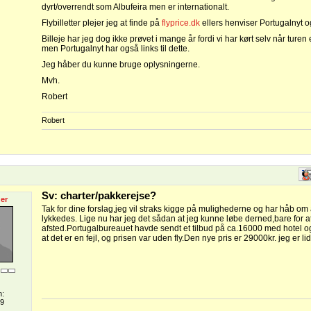
dyrt/overrendt som Albufeira men er internationalt.
Flybilletter plejer jeg at finde på
flyprice.dk
ellers henviser Portugalnyt og
Billeje har jeg dog ikke prøvet i mange år fordi vi har kørt selv når turen e
men Portugalnyt har også links til dette.
Jeg håber du kunne bruge oplysningerne.
Mvh.
Robert
Robert
Sv: charter/pakkerejse?
er
Tak for dine forslag,jeg vil straks kigge på mulighederne og har håb om 
lykkedes. Lige nu har jeg det sådan at jeg kunne løbe derned,bare for
afsted.Portugalbureauet havde sendt et tilbud på ca.16000 med hotel og
at det er en fejl, og prisen var uden fly.Den nye pris er 29000kr. jeg er li
n:
09