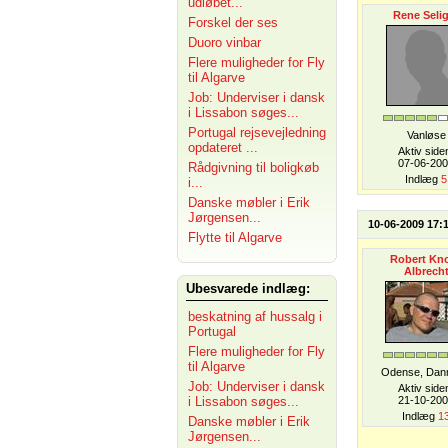
udløbet...
Rene Selig
Forskel der ses
Duoro vinbar
Flere muligheder for Fly
til Algarve
Job: Underviser i dansk
i Lissabon søges...
Portugal rejsevejledning
Vanløse
opdateret ...
Aktiv side
07-06-20
Rådgivning til boligkøb
Indlæg
5
i...
Danske møbler i Erik
Jørgensen...
10-06-2009 17:
Flytte til Algarve
Robert Kn
Albrech
Ubesvarede indlæg:
beskatning af hussalg i
Portugal
Flere muligheder for Fly
til Algarve
Odense, Dan
Job: Underviser i dansk
Aktiv side
i Lissabon søges...
21-10-20
Indlæg
1
Danske møbler i Erik
Jørgensen...