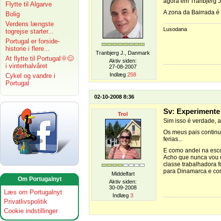
agora em Tranbjerg J
Flytte til Algarve
A zona da Bairrada é
Bolig
Verdens længste
Lusodana
togrejse starter...
Portugal er forside-
historie i flere...
Tranbjerg J., Danmark
At flytte til Portugal🌞😊
Aktiv siden:
i vinterhalvåret
27-08-2007
Indlæg
258
Cykel og vandre i
Portugal
02-10-2008 8:36
Sv: Experimente
Trol
Sim isso é verdade, a
Os meus pais continu
ferias...
E como andei na esco
Acho que nunca vou de
classe trabalhadora f
para Dinamarca e come
Middelfart
Om Portugalnyt
Aktiv siden:
30-09-2008
Læs om Portugalnyt
Indlæg
3
Privatlivspolitik
Cookie indstillinger