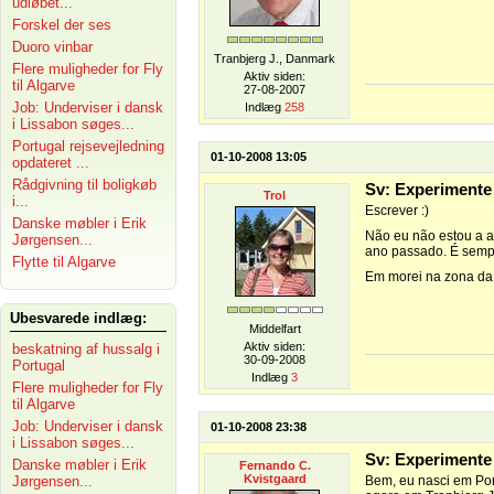
udløbet...
Forskel der ses
Duoro vinbar
Tranbjerg J., Danmark
Flere muligheder for Fly
Aktiv siden:
til Algarve
27-08-2007
Job: Underviser i dansk
Indlæg
258
i Lissabon søges...
Portugal rejsevejledning
01-10-2008 13:05
opdateret ...
Rådgivning til boligkøb
Sv: Experimente
Trol
i...
Escrever :)
Danske møbler i Erik
Não eu não estou a a
Jørgensen...
ano passado. É sempr
Flytte til Algarve
Em morei na zona da
Ubesvarede indlæg:
Middelfart
Aktiv siden:
beskatning af hussalg i
30-09-2008
Portugal
Indlæg
3
Flere muligheder for Fly
til Algarve
Job: Underviser i dansk
01-10-2008 23:38
i Lissabon søges...
Sv: Experimente
Danske møbler i Erik
Fernando C.
Kvistgaard
Jørgensen...
Bem, eu nasci em Por