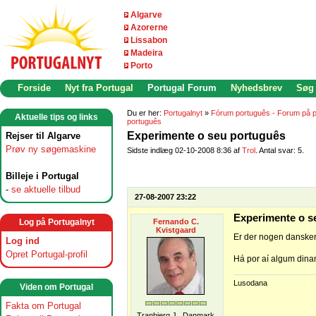
Algarve
Azorerne
Lissabon
Madeira
Porto
Forside
Nyt fra Portugal
Portugal Forum
Nyhedsbrev
Søg
Du er her:
Portugalnyt
»
Fórum português - Forum på p
Aktuelle tips og links
português
Experimente o seu português
Rejser til Algarve
Prøv ny søgemaskine
Sidste indlæg 02-10-2008 8:36 af
Trol
. Antal svar: 5.
Billeje i Portugal
-
se aktuelle tilbud
27-08-2007 23:22
Experimente o s
Log på Portugalnyt
Fernando C.
Kvistgaard
Er der nogen dansker
Log ind
Opret Portugal-profil
Há por aí algum din
Lusodana
Viden om Portugal
Fakta om Portugal
Tranbjerg J., Danmark