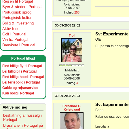
Rejsen til Portugal
Aktiv siden:
Byer & steder i Portugal
27-08-2007
Portugisisk sprog
Indlæg
258
Portugisisk kultur
Bolig & investering
30-09-2008 22:02
Aktiv ferie
Sv: Experimente
Golf i Portugal
Trol
Vin fra Portugal
Olá
Danskere i Portugal
Eu posso falar contigo
Portugal tilbud
Find billigt fly til Portugal
Middelfart
Lej billig bil i Portugal
Aktiv siden:
Find billigt hotel i Portugal
30-09-2008
Lej feriebolig i Portugal
Indlæg
3
Guide og rejseservice
Køb bolig i Portugal
30-09-2008 23:23
Sv: Experimente
Fernando C.
Aktive indlæg:
Kvistgaard
Boas
beskatning af hussalg i
Falar ou escrever co
Portugal
Brasilianer i Portugal på
Lusodana