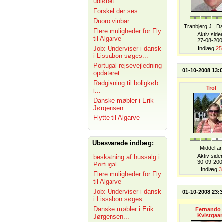
udløbet...
Forskel der ses
Duoro vinbar
Tranbjerg J., 
Flere muligheder for Fly
Aktiv side
til Algarve
27-08-20
Job: Underviser i dansk
Indlæg
25
i Lissabon søges...
Portugal rejsevejledning
01-10-2008 13:
opdateret ...
Rådgivning til boligkøb
Trol
i...
Danske møbler i Erik
Jørgensen...
Flytte til Algarve
Ubesvarede indlæg:
Middelfar
Aktiv side
beskatning af hussalg i
30-09-20
Portugal
Indlæg
3
Flere muligheder for Fly
til Algarve
Job: Underviser i dansk
01-10-2008 23:
i Lissabon søges...
Danske møbler i Erik
Fernando 
Kvistgaa
Jørgensen...