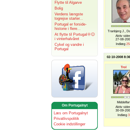
Flytte til Algarve
Bolig
Verdens længste
togrejse starter...
Portugal er forside-
historie i flere...
Tranbjerg J., 
At flytte til Portugal🌞😊
Aktiv side
i vinterhalvåret
27-08-20
Indlæg
25
Cykel og vandre i
Portugal
02-10-2008 8:3
Trol
Middelfar
Om Portugalnyt
Aktiv side
30-09-20
Læs om Portugalnyt
Indlæg
3
Privatlivspolitik
Cookie indstillinger