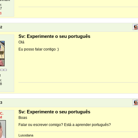
n:
07
8
02
Sv: Experimente o seu português
Olá
Eu posso falar contigo :)
t
n:
08
23
Sv: Experimente o seu português
C.
rd
Boas
Falar ou escrever comigo? Está a aprender português?
Lusodana