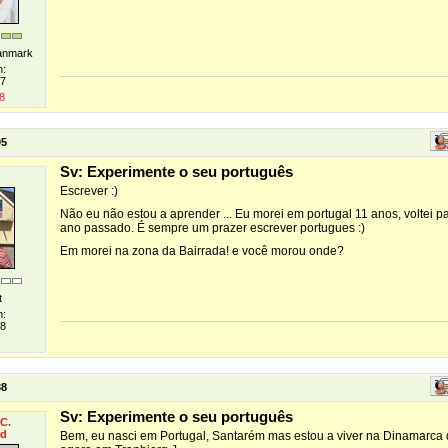
Danmark
n:
07
8
05
Sv: Experimente o seu português
Escrever :)
Não eu não estou a aprender ... Eu morei em portugal 11 anos, voltei 
ano passado. É sempre um prazer escrever portugues :)
Em morei na zona da Bairrada! e você morou onde?
t
n:
08
38
Sv: Experimente o seu português
C.
rd
Bem, eu nasci em Portugal, Santarém mas estou a viver na Dinamarca