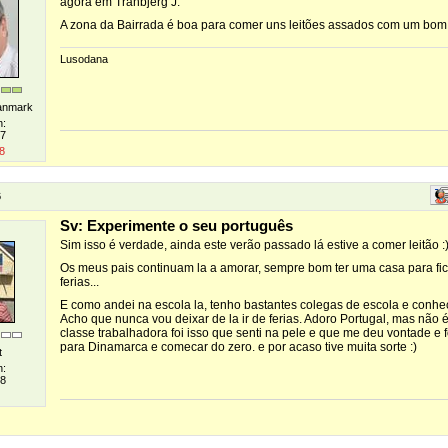
agora em Tranbjerg J.
A zona da Bairrada é boa para comer uns leitões assados com um bom 
Lusodana
Danmark
n:
07
8
6
Sv: Experimente o seu português
Sim isso é verdade, ainda este verão passado lá estive a comer leitão :
Os meus pais continuam la a amorar, sempre bom ter uma casa para fic
ferias...
E como andei na escola la, tenho bastantes colegas de escola e conhe
Acho que nunca vou deixar de la ir de ferias. Adoro Portugal, mas não é
classe trabalhadora foi isso que senti na pele e que me deu vontade e f
para Dinamarca e comecar do zero. e por acaso tive muita sorte :)
t
n:
08