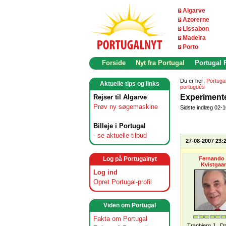
Algarve
Azorerne
Lissabon
Madeira
Porto
Forside
Nyt fra Portugal
Portugal
Du er her:
Portuga
Aktuelle tips og links
português
Experiment
Rejser til Algarve
Prøv ny søgemaskine
Sidste indlæg 02-
Billeje i Portugal
-
se aktuelle tilbud
27-08-2007 23:
Log på Portugalnyt
Fernando 
Kvistgaa
Log ind
Opret Portugal-profil
Viden om Portugal
Fakta om Portugal
Tranbjerg J., 