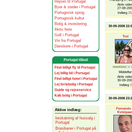
Rejsen til Portugal
Aktiv side
Byer & steder i Portugal
27-08-20
Portugisisk sprog
Indlæg
25
Portugisisk kultur
Bolig & investering
30-09-2008 22:
Aktiv ferie
Golf i Portugal
Trol
Vin fra Portugal
Danskere i Portugal
Portugal tilbud
Find billigt fly til Portugal
Middelfar
Lej billig bil i Portugal
Aktiv side
Find billigt hotel i Portugal
30-09-20
Lej feriebolig i Portugal
Indlæg
3
Guide og rejseservice
Køb bolig i Portugal
30-09-2008 23:
Fernando 
Aktive indlæg:
Kvistgaa
beskatning af hussalg i
Portugal
Brasilianer i Portugal på