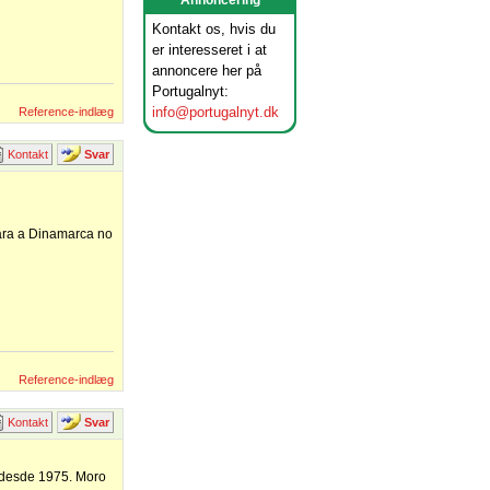
Annoncering
Kontakt os, hvis du
er interesseret i at
annoncere her på
Portugalnyt:
info@portugalnyt.dk
Reference-indlæg
Kontakt
Svar
para a Dinamarca no
Reference-indlæg
Kontakt
Svar
 desde 1975. Moro