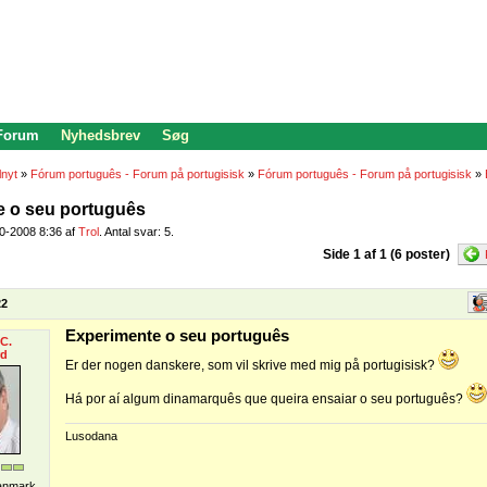
 Forum
Nyhedsbrev
Søg
lnyt
»
Fórum português - Forum på portugisisk
»
Fórum português - Forum på portugisisk
»
e o seu português
10-2008 8:36 af
Trol
. Antal svar: 5.
Side 1 af 1 (6 poster)
22
Experimente o seu português
C.
rd
Er der nogen danskere, som vil skrive med mig på portugisisk?
Há por aí algum dinamarquês que queira ensaiar o seu português?
Lusodana
Danmark