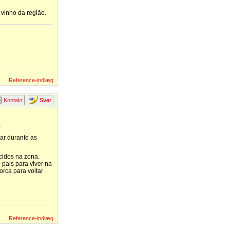
vinho da região.
Reference-indlæg
Kontakt
Svar
)
ar durante as
cidos na zona.
 pais para viver na
orca para voltar
Reference-indlæg