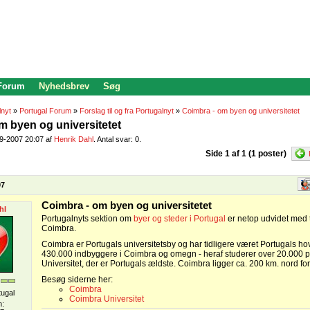
 Forum
Nyhedsbrev
Søg
lnyt
»
Portugal Forum
»
Forslag til og fra Portugalnyt
»
Coimbra - om byen og universitetet
m byen og universitetet
09-2007 20:07 af
Henrik Dahl
. Antal svar: 0.
Side 1 af 1 (1 poster)
07
Coimbra - om byen og universitetet
hl
Portugalnyts sektion om
byer og steder i Portugal
er netop udvidet med 
Coimbra.
Coimbra er Portugals universitetsby og har tidligere været Portugals ho
430.000 indbyggere i Coimbra og omegn - heraf studerer over 20.000 
Universitet, der er Portugals ældste. Coimbra ligger ca. 200 km. nord fo
Besøg siderne her:
Coimbra
tugal
Coimbra Universitet
n: