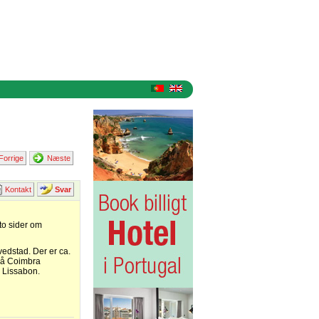
Forrige
Næste
Kontakt
Svar
to sider om
vedstad. Der er ca.
på Coimbra
r Lissabon.