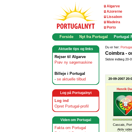
Algarve
Azorerne
Lissabon
Madeira
Porto
Forside
Nyt fra Portugal
Portugal
Du er her:
Portuga
Aktuelle tips og links
Coimbra - o
Rejser til Algarve
Sidste indlæg 20-
Prøv ny søgemaskine
Billeje i Portugal
-
se aktuelle tilbud
20-09-2007 20:
Henrik Da
Log på Portugalnyt
Log ind
Opret Portugal-profil
Viden om Portugal
Cascais, Por
Fakta om Portugal
Aktiv side