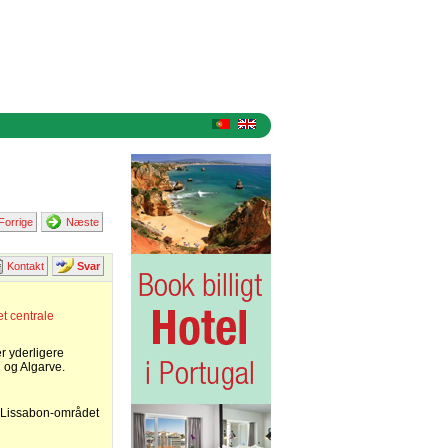
Forrige
Næste
Kontakt
Svar
et centrale
r yderligere
 og Algarve.
f i Lissabon-området