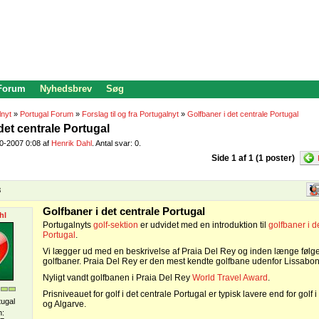
 Forum
Nyhedsbrev
Søg
lnyt
»
Portugal Forum
»
Forslag til og fra Portugalnyt
»
Golfbaner i det centrale Portugal
det centrale Portugal
10-2007 0:08 af
Henrik Dahl
. Antal svar: 0.
Side 1 af 1 (1 poster)
8
Golfbaner i det centrale Portugal
hl
Portugalnyts
golf-sektion
er udvidet med en introduktion til
golfbaner i d
Portugal
.
Vi lægger ud med en beskrivelse af Praia Del Rey og inden længe følge
golfbaner. Praia Del Rey er den mest kendte golfbane udenfor Lissabon
Nyligt vandt golfbanen i Praia Del Rey
World Travel Award
.
Prisniveauet for golf i det centrale Portugal er typisk lavere end for gol
tugal
og Algarve.
n: