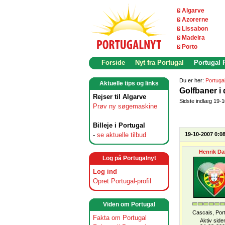
Algarve
Azorerne
Lissabon
Madeira
Porto
Forside
Nyt fra Portugal
Portugal
Du er her:
Portuga
Aktuelle tips og links
Golfbaner i 
Rejser til Algarve
Sidste indlæg 19-
Prøv ny søgemaskine
Billeje i Portugal
-
se aktuelle tilbud
19-10-2007 0:0
Henrik Da
Log på Portugalnyt
Log ind
Opret Portugal-profil
Viden om Portugal
Cascais, Por
Fakta om Portugal
Aktiv side