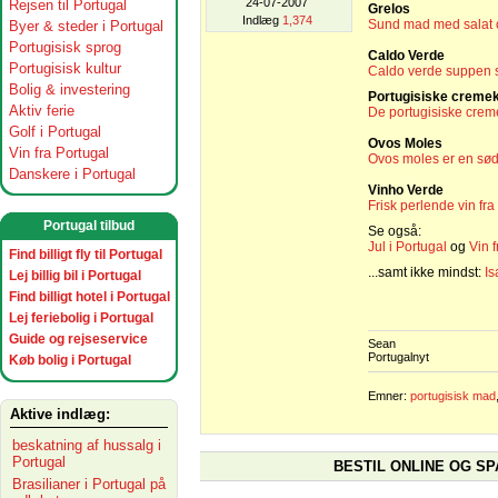
24-07-2007
Rejsen til Portugal
Grelos
Indlæg
1,374
Sund mad med salat o
Byer & steder i Portugal
Portugisisk sprog
Caldo Verde
Portugisisk kultur
Caldo verde suppen s
Bolig & investering
Portugisiske creme
Aktiv ferie
De portugisiske crem
Golf i Portugal
Ovos Moles
Vin fra Portugal
Ovos moles er en sød 
Danskere i Portugal
Vinho Verde
Frisk perlende vin fr
Portugal tilbud
Se også:
Jul i Portugal
og
Vin 
Find billigt fly til Portugal
...samt ikke mindst:
Is
Lej billig bil i Portugal
Find billigt hotel i Portugal
Lej feriebolig i Portugal
Guide og rejseservice
Sean
Portugalnyt
Køb bolig i Portugal
Emner:
portugisisk mad
Aktive indlæg:
beskatning af hussalg i
Portugal
BESTIL ONLINE OG SP
Brasilianer i Portugal på