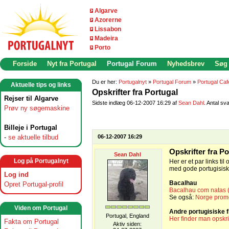
Algarve
Azorerne
Lissabon
Madeira
Porto
Forside
Nyt fra Portugal
Portugal Forum
Nyhedsbrev
Søg
Du er her:
Portugalnyt
»
Portugal Forum
»
Portugal Caf
Aktuelle tips og links
Opskrifter fra Portugal
Rejser til Algarve
Sidste indlæg 06-12-2007 16:29 af
Sean Dahl
. Antal sva
Prøv ny søgemaskine
Billeje i Portugal
-
se aktuelle tilbud
06-12-2007 16:29
Opskrifter fra Po
Sean Dahl
Log på Portugalnyt
Her er et par links til
med gode portugisiske
Log ind
Bacalhau
Opret Portugal-profil
Bacalhau com natas (
Se også:
Norge promo
Viden om Portugal
Andre portugisiske f
Portugal, England
Her finder man opskrif
Fakta om Portugal
Aktiv siden: