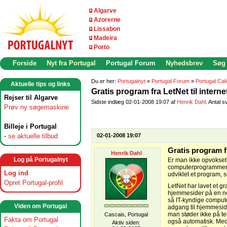
Algarve
Azorerne
Lissabon
Madeira
Porto
Forside
Nyt fra Portugal
Portugal Forum
Nyhedsbrev
Søg
Du er her:
Portugalnyt
»
Portugal Forum
»
Portugal Caf
Aktuelle tips og links
Gratis program fra LetNet til inter
Rejser til Algarve
Sidste indlæg 02-01-2008 19:07 af
Henrik Dahl
. Antal s
Prøv ny søgemaskine
Billeje i Portugal
-
se aktuelle tilbud
02-01-2008 19:07
Gratis program f
Henrik Dahl
Log på Portugalnyt
Er man ikke opvokset
computerprogrammer of
Log ind
udviklet et program, 
Opret Portugal-profil
LetNet har lavet et gr
hjemmesider på en ne
så IT-kyndige comput
Viden om Portugal
adgang til hjemmeside
man støder ikke på te
Cascais, Portugal
Fakta om Portugal
også automatisk. Med 
Aktiv siden: