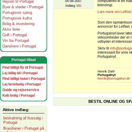
computeren til en natu
Rejsen til Portugal
04-08-2007
teknologi.
Indlæg
380
Byer & steder i Portugal
Læs mere om LetNet e
Portugisisk sprog
Portugisisk kultur
Som den opmærksomme
Bolig & investering
annoncer for LetNet, 
Aktiv ferie
Portugalnyt laver lø
Golf i Portugal
virksomheder der er r
Vin fra Portugal
udbyder et interessan
Danskere i Portugal
Skriv til
info@portugal
interessant for vore 
Portugalnyt.
Portugal tilbud
Find billigt fly til Portugal
Henrik Dahl
Lej billig bil i Portugal
Portugalnyt
Find billigt hotel i Portugal
henrik@portugalnyt.dk
Lej feriebolig i Portugal
Guide og rejseservice
Køb bolig i Portugal
BESTIL ONLINE OG SP
Aktive indlæg:
beskatning af hussalg i
Portugal
Brasilianer i Portugal på