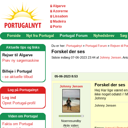
Algarve
Azorerne
Lissabon
Madeira
Porto
Forside
Nyt fra Portugal
Portugal Forum
Nyhedsbrev
Søg
Du er her:
Portugalnyt
»
Portugal Forum
»
Rejsen til Po
Aktuelle tips og links
Forskel der ses
Rejser til Algarve
Sidste indlæg 07-06-2023 23:44 af
Johnny Jensen
. Ant
Prøv ny søgemaskine
Billeje i Portugal
-
se aktuelle tilbud
05-06-2023 8:53
Forskel der ses
Johnny Jensen
Log på Portugalnyt
Hej Har lige været en
ikke noget odiøst i ! 
Log ind
Johnny
Opret Portugal-profil
Johnny Jensen
Viden om Portugal
Noerresundby
Fakta om Portugal
Aktiv siden: