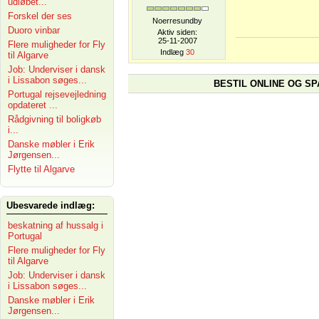
udløbet...
Forskel der ses
Noerresundby
Duoro vinbar
Aktiv siden:
25-11-2007
Flere muligheder for Fly
Indlæg
30
til Algarve
Job: Underviser i dansk
i Lissabon søges...
BESTIL ONLINE OG SP
Portugal rejsevejledning
opdateret ...
Rådgivning til boligkøb
i...
Danske møbler i Erik
Jørgensen...
Flytte til Algarve
Ubesvarede indlæg:
beskatning af hussalg i
Portugal
Flere muligheder for Fly
til Algarve
Job: Underviser i dansk
i Lissabon søges...
Danske møbler i Erik
Jørgensen...