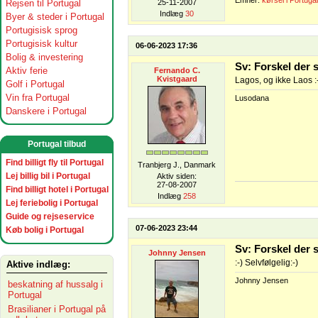
Emner:
kørsel i Portugal
Rejsen til Portugal
25-11-2007
Indlæg
30
Byer & steder i Portugal
Portugisisk sprog
Portugisisk kultur
06-06-2023 17:36
Bolig & investering
Sv: Forskel der 
Aktiv ferie
Fernando C.
Kvistgaard
Lagos, og ikke Laos :
Golf i Portugal
Vin fra Portugal
Lusodana
Danskere i Portugal
Portugal tilbud
Find billigt fly til Portugal
Tranbjerg J., Danmark
Lej billig bil i Portugal
Aktiv siden:
27-08-2007
Find billigt hotel i Portugal
Indlæg
258
Lej feriebolig i Portugal
Guide og rejseservice
07-06-2023 23:44
Køb bolig i Portugal
Sv: Forskel der 
Johnny Jensen
:-) Selvfølgelig:-)
Aktive indlæg:
Johnny Jensen
beskatning af hussalg i
Portugal
Brasilianer i Portugal på