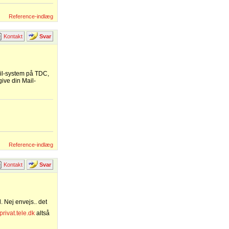
Reference-indlæg
Kontakt
Svar
ail-system på TDC,
give din Mail-
Reference-indlæg
Kontakt
Svar
l. Nej envejs.. det
ivat.tele.dk
altså