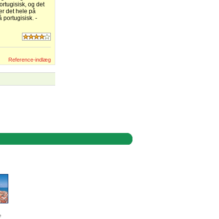
rtugisisk, og det
er det hele på
 portugisisk. -
Reference-indlæg
e