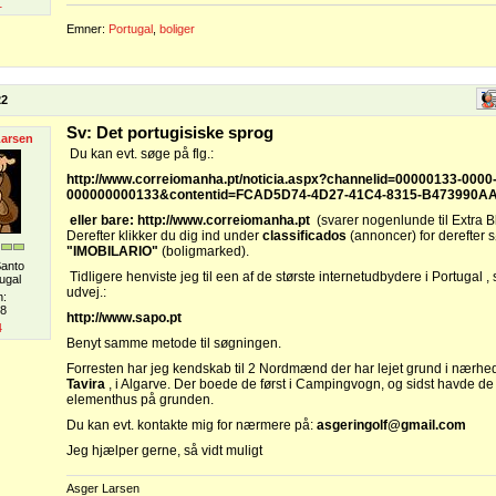
1
Emner:
Portugal
,
boliger
22
Sv: Det portugisiske sprog
Larsen
Du kan evt. søge på flg.:
http://www.correiomanha.pt/noticia.aspx?channelid=00000133-0000
000000000133&contentid=FCAD5D74-4D27-41C4-8315-B473990A
eller bare: http://www.correiomanha.pt
(svarer nogenlunde til Extra B
Derefter klikker du dig ind under
classificados
(annoncer) for derefter 
"IMOBILARIO"
(boligmarked).
Santo
Tidligere henviste jeg til een af de største internetudbydere i Portugal 
ugal
udvej.:
n:
08
http://www.sapo.pt
4
Benyt samme metode til søgningen.
Forresten har jeg kendskab til 2 Nordmænd der har lejet grund i nærhe
Tavira
, i Algarve. Der boede de først i Campingvogn, og sidst havde de o
elementhus på grunden.
Du kan evt. kontakte mig for nærmere på:
asgeringolf@gmail.com
Jeg hjælper gerne, så vidt muligt
Asger Larsen