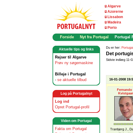
Algarve
Azorerne
Lissabon
Madeira
Porto
Forside
Nyt fra Portugal
Portugal
Du er her:
Portuga
Aktuelle tips og links
Det portugi
Rejser til Algarve
Sidste indlæg 11-
Prøv ny søgemaskine
Billeje i Portugal
-
se aktuelle tilbud
16-01-2008 19:
Fernando 
Log på Portugalnyt
Kvistgaa
Log ind
Opret Portugal-profil
Viden om Portugal
Fakta om Portugal
Tranbjerg J., 