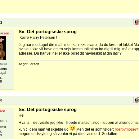
52
Sv: Det portugisiske sprog
Larsen
Kære Harry Petersen !
Jeg har modtaget din mail, men kan ikke svare, da du kører et lukket M
hvis du ikke vil have en en-vejs-kommunikation fra dig til mig, må du op
adresse. Du har vel heller ikke pillet dit navneskilt af din dør ?
Asger Larsen
Santo
ugal
n:
08
4
20
Sv: Det portugisiske sprog
sen
Hej
Hva fa... det vidste jeg ikke. Troede mailadr. stod i toppen af afsendt mai
borg
kun til dem man vil skælde ud
Men det er som følger:
roerbymose@pr
n:
megen undskyld og så venter vi på dine vise ord. Godaften.
9