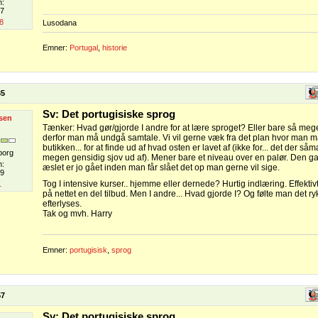
n:
07
8
Lusodana
Emner:
Portugal
,
historie
35
Sv: Det portugisiske sprog
sen
Tænker: Hvad gør/gjorde I andre for at lære sproget? Eller bare så meget
derfor man må undgå samtale. Vi vil gerne væk fra det plan hvor man må
butikken... for at finde ud af hvad osten er lavet af (ikke for... det der
borg
megen gensidig sjov ud af). Mener bare et niveau over en palør. Den
n:
æslet er jo gået inden man får slået det op man gerne vil sige.
9
Tog I intensive kurser.. hjemme eller dernede? Hurtig indlæring. Effektivt
1
på nettet en del tilbud. Men I andre... Hvad gjorde I? Og følte man det r
efterlyses.
Tak og mvh. Harry
Emner:
portugisisk
,
sprog
57
Sv: Det portugisiske sprog