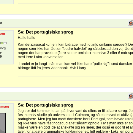
1
38
Sv: Det portugisiske sprog
sen
Hallo hallo
Kan det passe,at kun en kan bidrage med lidt info omkring sproget? D
borg
nogen som ikke har fået en "bedre halvdel" og således ad den vej fået de
nogen der har prøvet de (flere steder omtalte) intensive 3 eller 6 mdr s
n:
9
med lære i alm konversation.
1
Landet er jo langt...såe man kan vel ikke bare "putte sig" i små dansker
bidrage lidt fra jeres videnbank. Mvh Harry
Sv: Det portugisiske sprog
umsen
Jeg tror det kommer lidt an på, hvor vant du ellers er til at lære sprog. J
års intensiv studie på universitetet i Coimbra, og så ellers ved et aktivt (
portugisere. Men jeg har mødt danskere her i Portugal, som havde utroli
og ikke ville have fået noget ud af et sådant ophold. Hvis man ikke er s
måske være en god idé at anskaffe sig en lærer, der også er god til et 
taler, for at gøre grammatiske forklaringer etc lidt enklere - f.eks. en por