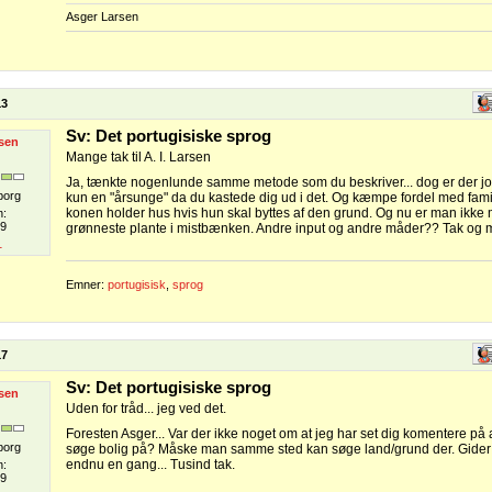
Asger Larsen
13
Sv: Det portugisiske sprog
sen
Mange tak til A. I. Larsen
Ja, tænkte nogenlunde samme metode som du beskriver... dog er der jo 
borg
kun en "årsunge" da du kastede dig ud i det. Og kæmpe fordel med famili
konen holder hus hvis hun skal byttes af den grund. Og nu er man ikke
n:
9
grønneste plante i mistbænken. Andre input og andre måder?? Tak og 
1
Emner:
portugisisk
,
sprog
17
Sv: Det portugisiske sprog
sen
Uden for tråd... jeg ved det.
Foresten Asger... Var der ikke noget om at jeg har set dig komentere på
borg
søge bolig på? Måske man samme sted kan søge land/grund der. Gider d
endnu en gang... Tusind tak.
n:
9