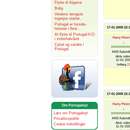
Flytte til Algarve
Bolig
Verdens længste
togrejse starter...
Portugal er forside-
17-01-2009 22:
historie i flere...
At flytte til Portugal🌞😊
Harry Peter
i vinterhalvåret
Cykel og vandre i
Portugal
4400 Kalund
Aktiv side
11-01-200
Indlæg
2
17-01-2009 22:
Harry Peter
Om Portugalnyt
Læs om Portugalnyt
Privatlivspolitik
4400 Kalund
Aktiv side
Cookie indstillinger
11-01-200