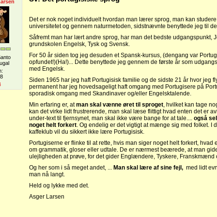
Larsen
Det er nok noget individuelt hvordan man lærer sprog, man kan studere 
universitetet og gennem naturmetoden, sidstnævnte benyttede jeg til det
Såfremt man har lært andre sprog, har man det bedste udgangspunkt, J
grundskolen Engelsk, Tysk og Svensk.
For 50 år siden tog jeg desuden et Spansk-kursus, (dengang var Portugi
Santo
opfundet!)(Ha!)... Dette benyttede jeg gennem de første år som udgang
ugal
med Engelsk.
n:
08
Siden 1965 har jeg haft Portugisisk familie og de sidste 21 år hvor jeg fly
4
permanent har jeg hovedsageligt haft omgang med Portugisere på Port
sporadisk omgang med Skandinaver og/eller Engelsktalende.
Min erfaring er, at
man skal vænne øret til sproget
, hvilket kan tage nog
kan det virke lidt frustrerende, man skal læse flittigt hvad enten det er av
under-text til fjernsynet, man skal ikke være bange for at tale....
også se
noget helt forkert
. Og endelig er det vigtigt at mænge sig med folket. 
kaffeklub vil du sikkert ikke lære Portugisisk.
Portugiserne er flinke til at rette, hvis man siger noget helt forkert, hvad 
om grammatik, gloser eller udtale. De er nærmest beærede, at man gide
ulejligheden at prøve, for det gider Englændere, Tyskere, Franskmænd o
Og her som i så meget andet, ...
Man skal lære af sine fejl,
med lidt evn
man nå langt.
Held og lykke med det.
Asger Larsen