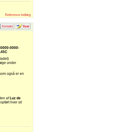
Reference-indlæg
Kontakt
Svar
-0000-0000-
A45C
ladet)
søge under
, som også er en
den af
Luz de
pført hver sit