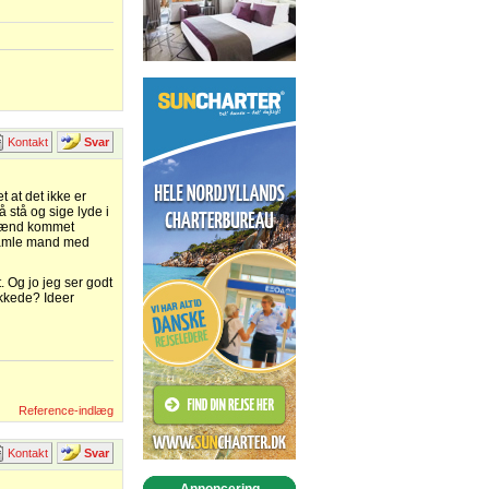
Kontakt
Svar
 at det ikke er
 stå og sige lyde i
 såmænd kommet
 gamle mand med
. Og jo jeg ser godt
ykkede? Ideer
Reference-indlæg
Kontakt
Svar