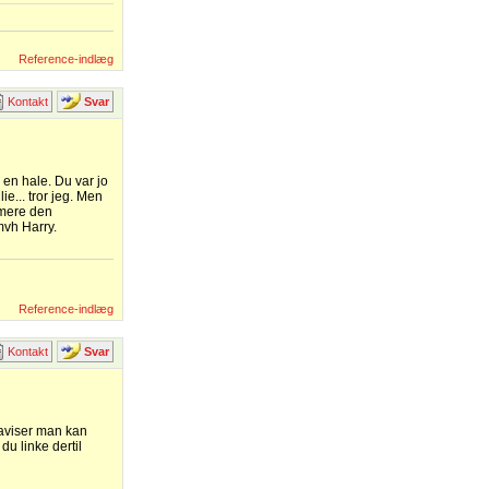
Reference-indlæg
Kontakt
Svar
en hale. Du var jo
e... tror jeg. Men
 mere den
mvh Harry.
Reference-indlæg
Kontakt
Svar
 aviser man kan
u linke dertil