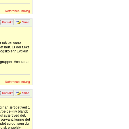
Reference-indlæg
Kontakt
Svar
er må vel være
t lært. Er der f.eks
progskoler? Evt kun
 grupper. Vær rar at
Reference-indlæg
Kontakt
Svar
eg har lært det ved 1
arbejds-) liv blandt
gt svært ved det,
prog-vant, kunne det
andet sprog, som du
tugisk engelsk-