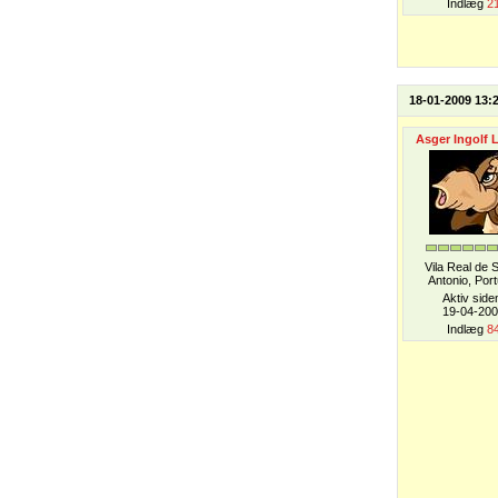
Indlæg
2
18-01-2009 13:
Asger Ingolf 
Vila Real de 
Antonio, Port
Aktiv side
19-04-20
Indlæg
8