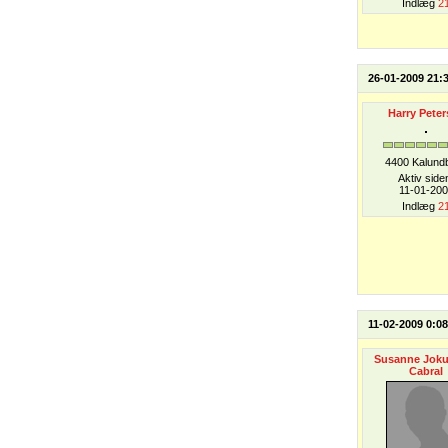
Indlæg
2
26-01-2009 21:
Harry Peter
4400 Kalund
Aktiv side
11-01-200
Indlæg
2
11-02-2009 0:08
Susanne Jok
Cabral