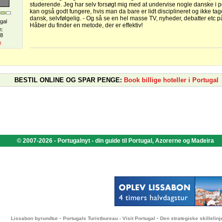
studerende. Jeg har selv forsøgt mig med at undervise nogle danske i po
kan også godt fungere, hvis man da bare er lidt disciplineret og ikke tag
dansk, selvfølgelig. - Og så se en hel masse TV, nyheder, debatter etc på
gal
Håber du finder en metode, der er effektiv!
n:
08
0
BESTIL ONLINE OG SPAR PENGE:
Book billige hoteller i Portugal
© 2007-2026 - Portugalnyt - din guide til Portugal, Azorerne og Madeira
-
-
Lissabon byrundtur
Portugals Turistbureau - Visit Portugal
Den strategiske skillelinj