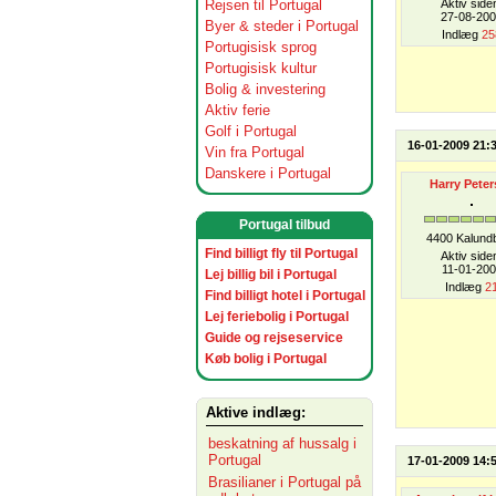
Rejsen til Portugal
Aktiv side
27-08-20
Byer & steder i Portugal
Indlæg
25
Portugisisk sprog
Portugisisk kultur
Bolig & investering
Aktiv ferie
Golf i Portugal
16-01-2009 21:
Vin fra Portugal
Danskere i Portugal
Harry Peter
Portugal tilbud
4400 Kalund
Find billigt fly til Portugal
Aktiv side
11-01-200
Lej billig bil i Portugal
Indlæg
2
Find billigt hotel i Portugal
Lej feriebolig i Portugal
Guide og rejseservice
Køb bolig i Portugal
Aktive indlæg:
beskatning af hussalg i
Portugal
17-01-2009 14:
Brasilianer i Portugal på