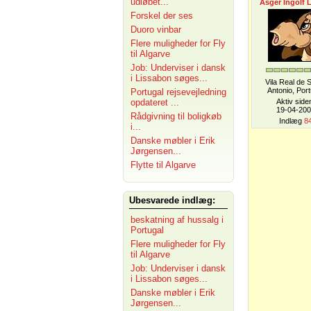
udløbet...
Asger Ingolf 
Forskel der ses
Duoro vinbar
Flere muligheder for Fly
til Algarve
Job: Underviser i dansk
i Lissabon søges...
Vila Real de 
Antonio, Port
Portugal rejsevejledning
opdateret ...
Aktiv side
19-04-20
Rådgivning til boligkøb
Indlæg
8
i...
Danske møbler i Erik
Jørgensen...
Flytte til Algarve
Ubesvarede indlæg:
beskatning af hussalg i
Portugal
Flere muligheder for Fly
til Algarve
Job: Underviser i dansk
i Lissabon søges...
Danske møbler i Erik
Jørgensen...