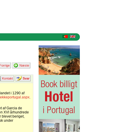
Forrige
Næste
Kontakt
Svar
 landet i 1290 af
aekkeportugal.aspx
.
t af Garcia de
den XVI århundrede
 blevet beriget,
æsk under