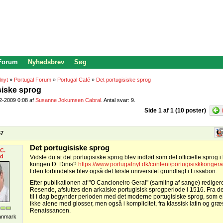
 Forum
Nyhedsbrev
Søg
lnyt
»
Portugal Forum
»
Portugal Café
»
Det portugisiske sprog
siske sprog
02-2009 0:08 af
Susanne Jokumsen Cabral
. Antal svar: 9.
Side 1 af 1 (10 poster)
57
Det portugisiske sprog
C.
rd
Vidste du at det portugisiske sprog blev indført som det officielle sprog i
kongen D. Dinis?
https://www.portugalnyt.dk/content/portugisiskkonger
I den forbindelse blev også det første universitet grundlagt i Lissabon.
Efter publikationen af "O Cancioneiro Geral" (samling af sange) redigere
Resende, afsluttes den arkaiske portugisisk sprogperiode i 1516. Fra 
til i dag begynder perioden med det moderne portugisiske sprog, som er
ikke alene med glosser, men også i komplicitet, fra klassisk latin og gr
Renaissancen.
Danmark