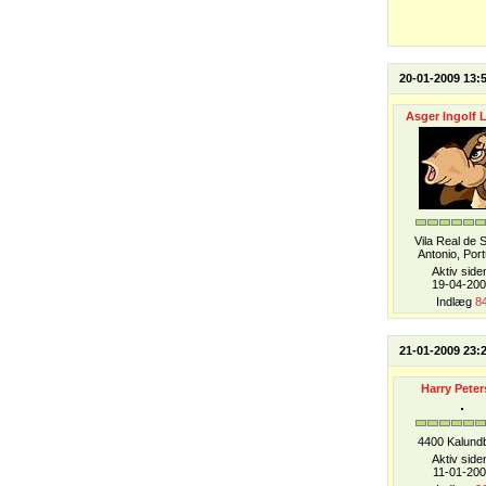
20-01-2009 13:
Asger Ingolf 
Vila Real de 
Antonio, Port
Aktiv side
19-04-20
Indlæg
8
21-01-2009 23:
Harry Peter
4400 Kalund
Aktiv side
11-01-200