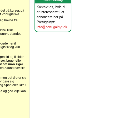
Annoncering
Kontakt os, hvis du
det på kurser, på
er interesseret i at
 Portugisiske.
annoncere her på
eg havde fra
Portugalnyt:
info@portugalnyt.dk
sisk ikke
spunkt, blandet
ttede hertil
ugisisk og kun
en tid og til tider
iser, bøger eller
lv om man siger
I den Skandinaviske
enten det drejer sig
r gøre sig
g Spanioler ikke !
e og god vilje kan