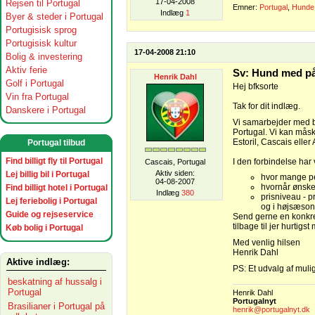
17-04-2008
Rejsen til Portugal
Emner:
Portugal
,
Hunde
Indlæg
1
Byer & steder i Portugal
Portugisisk sprog
Portugisisk kultur
17-04-2008 21:10
Bolig & investering
Aktiv ferie
Sv: Hund med på
Henrik Dahl
Golf i Portugal
Hej bfksorte
Vin fra Portugal
Tak for dit indlæg.
Danskere i Portugal
Vi samarbejder med bå
Portugal. Vi kan måske
Estoril, Cascais elle
Portugal tilbud
Find billigt fly til Portugal
I den forbindelse har 
Cascais, Portugal
Aktiv siden:
Lej billig bil i Portugal
hvor mange pe
04-08-2007
hvornår ønsker
Find billigt hotel i Portugal
Indlæg
380
prisniveau - pr
Lej feriebolig i Portugal
og i højsæsone
Guide og rejseservice
Send gerne en konkret
tilbage til jer hurtigst 
Køb bolig i Portugal
Med venlig hilsen
Henrik Dahl
Aktive indlæg:
PS: Et udvalg af muli
beskatning af hussalg i
Portugal
Henrik Dahl
Portugalnyt
Brasilianer i Portugal på
henrik@portugalnyt.dk