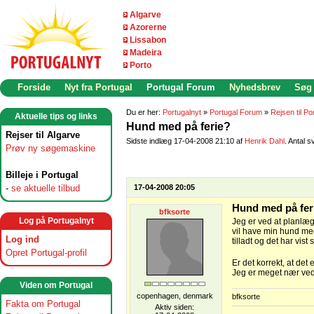
Algarve
Azorerne
Lissabon
Madeira
Porto
Forside
Nyt fra Portugal
Portugal Forum
Nyhedsbrev
Søg
Du er her:
Portugalnyt
»
Portugal Forum
»
Rejsen til Po
Aktuelle tips og links
Hund med på ferie?
Rejser til Algarve
Sidste indlæg 17-04-2008 21:10 af
Henrik Dahl
. Antal s
Prøv ny søgemaskine
Billeje i Portugal
-
se aktuelle tilbud
17-04-2008 20:05
Hund med på fer
bfksorte
Log på Portugalnyt
Jeg er ved at planlægg
vil have min hund med
Log ind
tilladt og det har vist
Opret Portugal-profil
Er det korrekt, at det
Jeg er meget nær ved 
Viden om Portugal
copenhagen, denmark
bfksorte
Fakta om Portugal
Aktiv siden: