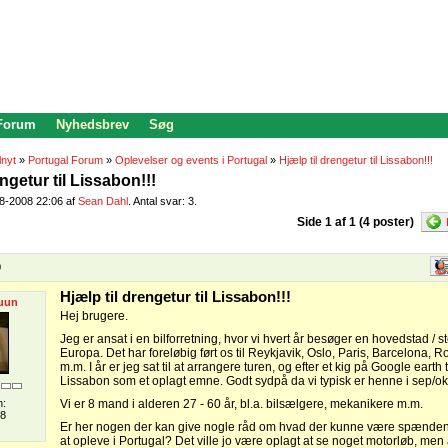
 Forum
Nyhedsbrev
Søg
lnyt
»
Portugal Forum
»
Oplevelser og events i Portugal
»
Hjælp til drengetur til Lissabon!!!
engetur til Lissabon!!!
08-2008 22:06 af
Sean Dahl
. Antal svar: 3.
Side 1 af 1 (4 poster)
0
Hjælp til drengetur til Lissabon!!!
uun
Hej brugere.
Jeg er ansat i en bilforretning, hvor vi hvert år besøger en hovedstad / s
Europa. Det har foreløbig ført os til Reykjavik, Oslo, Paris, Barcelona, R
m.m. I år er jeg sat til at arrangere turen, og efter et kig på Google earth
Lissabon som et oplagt emne. Godt sydpå da vi typisk er henne i sep/okt 
n:
Vi er 8 mand i alderen 27 - 60 år, bl.a. bilsælgere, mekanikere m.m.
08
Er her nogen der kan give nogle råd om hvad der kunne være spænd
at opleve i Portugal? Det ville jo være oplagt at se noget motorløb, men a