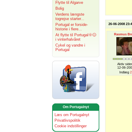
Flytte til Algarve
Bolig
Verdens længste
togrejse starter...
26-06-2008 23:
Portugal er forside-
historie i flere...
Rasmus Br
At flytte til Portugal🌞😊
i vinterhalvåret
Cykel og vandre i
Portugal
Aktiv side
12-06-20
Indlæg
2
Om Portugalnyt
Læs om Portugalnyt
Privatlivspolitik
Cookie indstillinger