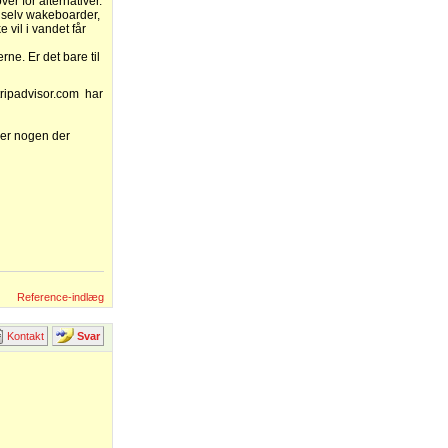
r for alternativer.
 selv wakeboarder,
vil i vandet får
rne. Er det bare til
tripadvisor.com har
der nogen der
Reference-indlæg
Kontakt
Svar