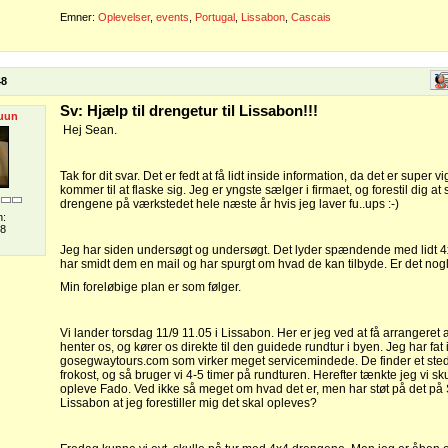
Emner:
Oplevelser
,
events
,
Portugal
,
Lissabon
,
Cascais
48
Sv: Hjælp til drengetur til Lissabon!!!
uun
Hej Sean.
Tak for dit svar. Det er fedt at få lidt inside information, da det er super vi
kommer til at flaske sig. Jeg er yngste sælger i firmaet, og forestil dig at
drengene på værkstedet hele næste år hvis jeg laver fu..ups :-)
n:
08
Jeg har siden undersøgt og undersøgt. Det lyder spændende med lidt 4
har smidt dem en mail og har spurgt om hvad de kan tilbyde. Er det nog
Min foreløbige plan er som følger.
Vi lander torsdag 11/9 11.05 i Lissabon. Her er jeg ved at få arrangeret
henter os, og kører os direkte til den guidede rundtur i byen. Jeg har fat 
gosegwaytours.com som virker meget servicemindede. De finder et sted
frokost, og så bruger vi 4-5 timer på rundturen. Herefter tænkte jeg vi sk
opleve Fado. Ved ikke så meget om hvad det er, men har støt på det p
Lissabon at jeg forestiller mig det skal opleves?