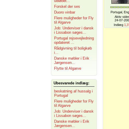
udløbet...
Forskel der ses
Duoro vinbar
Portugal, En
Aktiv side
Flere muligheder for Fly
24-07-20
til Algarve
Indlæg
1,3
Job: Underviser i dansk
i Lissabon søges...
Portugal rejsevejledning
opdateret ...
Rådgivning til boligkøb
i...
Danske møbler i Erik
Jørgensen...
Flytte til Algarve
Ubesvarede indlæg:
beskatning af hussalg i
Portugal
Flere muligheder for Fly
til Algarve
Job: Underviser i dansk
i Lissabon søges...
Danske møbler i Erik
Jørgensen...