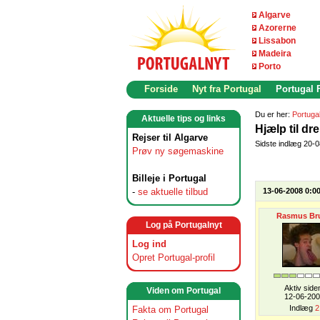
Algarve
Azorerne
Lissabon
Madeira
Porto
Forside
Nyt fra Portugal
Portugal
Du er her:
Portuga
Aktuelle tips og links
Hjælp til dr
Rejser til Algarve
Sidste indlæg 20-
Prøv ny søgemaskine
Billeje i Portugal
-
se aktuelle tilbud
13-06-2008 0:0
Rasmus Br
Log på Portugalnyt
Log ind
Opret Portugal-profil
Aktiv side
Viden om Portugal
12-06-20
Indlæg
2
Fakta om Portugal