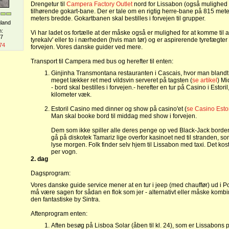
Drengetur til
Campera Factory Outlet
nord for Lissabon (også mulighed
tilhørende gokart-bane. Der er tale om en rigtig herre-bane på 815 met
meters bredde. Gokartbanen skal bestilles i forvejen til grupper.
gland
n:
Vi har ladet os fortælle at der måske også er mulighed for at komme til a
07
tyrekalv' eller to i nærheden (hvis man tør) og er aspirerende tyrefægter -
74
forvejen. Vores danske guider ved mere.
Transport til Campera med bus og herefter til enten:
Ginjinha Transmontana restauranten i Cascais, hvor man blandt
meget lækker ret med vildsvin serveret på tagsten (
se artikel
) Mi
- bord skal bestilles i forvejen.- herefter en tur på Casino i Estori
kilometer væk.
Estoril Casino med dinner og show på casino'et (
se Casino Esto
Man skal booke bord til middag med show i forvejen.
Dem som ikke spiller alle deres penge op ved Black-Jack borde
gå på diskotek Tamariz lige overfor kasinoet ned til stranden, so
lyse morgen. Folk finder selv hjem til Lissabon med taxi. Det ko
per vogn.
2. dag
Dagsprogram:
Vores danske guide service mener at en tur i jeep (med chauffør) ud i Po
må være sagen for sådan en flok som jer - alternativt eller måske kombin
den fantastiske by Sintra.
Aftenprogram enten:
Aften besøg på Lisboa Solar (åben til kl. 24), som er Lissabons po