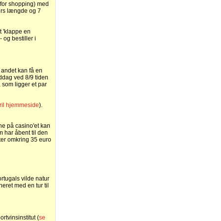
 for shopping) med
ers længde og 7
t 'klappe en
 og bestiller i
 andet kan få en
ddag ved 8/9 tiden
l, som ligger et par
ril hjemmeside
).
ne på casino'et kan
m har åbent til den
ster omkring 35 euro
rtugals vilde natur
eret med en tur til
rtvinsinstitut (
se