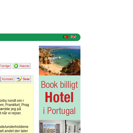
Forrige
Næste
Kontakt
Svar
torby rundt om i
om, Frankfurt, Prag
 tænkte jeg på
når vi rejser.
ende/underholdene
lt andet der taler