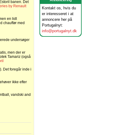
Annoncering
storil banen. Det
eries by Renault
Kontakt os, hvis du
er interesseret i at
men en lidt
annoncere her på
ed chauffør med
Portugalnyt:
info@portugalnyt.dk
esserede undersøger
ratis, men der er
kotek Tamariz (også
ril
 Det foregår inde i
ehøver ikke efter
intball, vandski and