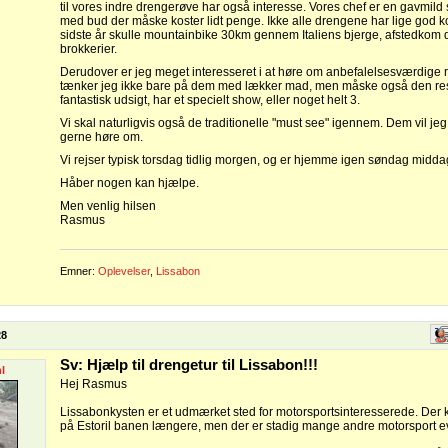
til vores indre drengerøve har også interesse. Vores chef er en gavmild
med bud der måske koster lidt penge. Ikke alle drengene har lige god ko
sidste år skulle mountainbike 30km gennem Italiens bjerge, afstedkom 
brokkerier.
Derudover er jeg meget interesseret i at høre om anbefalelsesværdige r
tænker jeg ikke bare på dem med lækker mad, men måske også den res
fantastisk udsigt, har et specielt show, eller noget helt 3.
Vi skal naturligvis også de traditionelle "must see" igennem. Dem vil jeg
gerne høre om.
Vi rejser typisk torsdag tidlig morgen, og er hjemme igen søndag midda
Håber nogen kan hjælpe.
Men venlig hilsen
Rasmus
Emner:
Oplevelser
,
Lissabon
28
Sv: Hjælp til drengetur til Lissabon!!!
l
Hej Rasmus
Lissabonkysten er et udmærket sted for motorsportsinteresserede. Der 
på Estoril banen længere, men der er stadig mange andre motorsport e