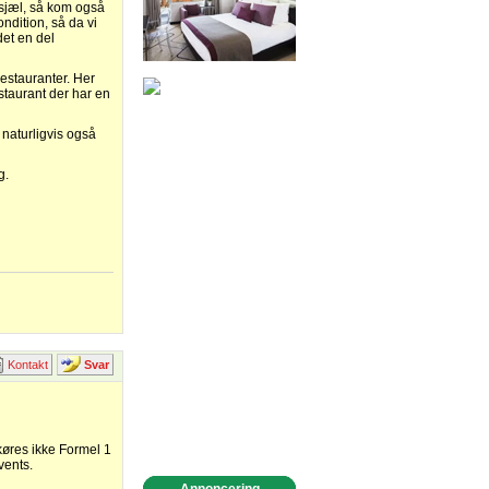
 sjæl, så kom også
ndition, så da vi
det en del
estauranter. Her
taurant der har en
 naturligvis også
g.
Kontakt
Svar
køres ikke Formel 1
vents.