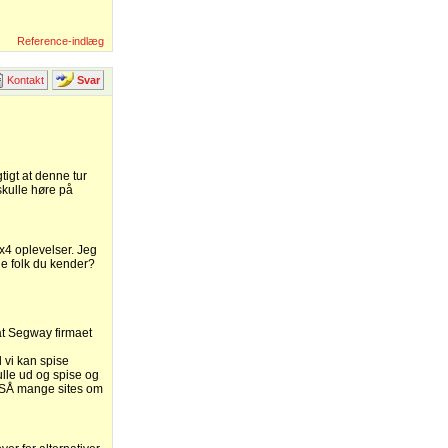
Reference-indlæg
Kontakt
Svar
gtigt at denne tur
 skulle høre på
x4 oplevelser. Jeg
le folk du kender?
 at Segway firmaet
i
 vi kan spise
ulle ud og spise og
å SÅ mange sites om