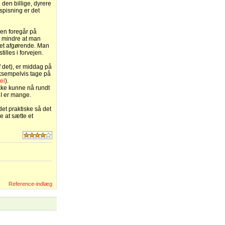
den billige, dyrere
spisning er det
nen foregår på
er mindre at man
det afgørende. Man
illes i forvejen.
f det), er middag på
eksempelvis tage på
kel
).
kke kunne nå rundt
 I er mange.
et praktiske så det
e at sætte et
Reference-indlæg