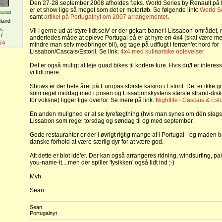
Den 27-28 september 2008 afholdes f.eks. World Series by Renault på E
er et show lige så meget som det er motorløb. Se følgende link:
World S
samt
artikel på Portugalnyt om 2007 arrangementet
.
gland
n:
Vil I gerne ud at 'styre lidt selv' er der gokart-baner i Lissabon-området, 
07
anderledes måde at opleve Portugal på er at hyre en 4x4 (skal være m
74
mindre man selv medbringer bil), og tage på udflugt i terræn'et nord for
Lissabon/Cascais/Estoril. Se link:
4x4 med kulinariske oplevelser
Det er også muligt at leje quad bikes til kortere ture. Hvis du/I er inter
vi lidt mere.
Shows er der hele året på Europas største kasino i Estoril. Det er ikke g
som regel middag med i prisen og Lissabonskystens største strand-dis
for voksne) ligger lige overfor. Se mere på link:
Nightlife i Cascais & Esto
En anden mulighed er at se tyrefægtning (hvis man synes om dén slags).
Lissabon som regel torsdag og søndag til og med september.
Gode restauranter er der i øvrigt rigtig mange af i Portugal - og maden b
danske forhold at være særlig dyr for at være god.
Alt dette er blot idé'er. Der kan også arrangeres ridning, windsurfing, pa
you-name-it....men der spiller 'fysikken' også lidt ind ;-)
Mvh
Sean
Sean
Portugalnyt