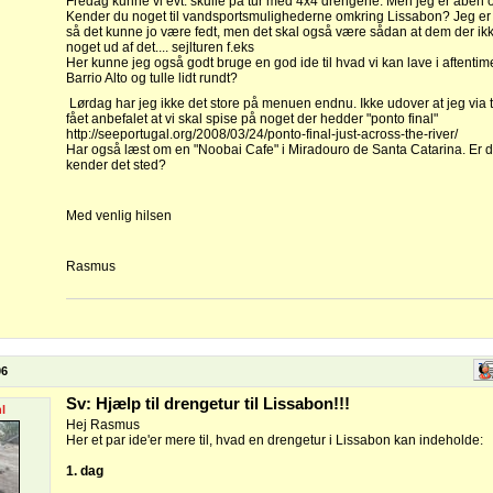
Fredag kunne vi evt. skulle på tur med 4x4 drengene. Men jeg er åben ove
Kender du noget til vandsportsmulighederne omkring Lissabon? Jeg er
så det kunne jo være fedt, men det skal også være sådan at dem der ikke 
noget ud af det.... sejlturen f.eks
Her kunne jeg også godt bruge en god ide til hvad vi kan lave i aftentime
Barrio Alto og tulle lidt rundt?
Lørdag har jeg ikke det store på menuen endnu. Ikke udover at jeg via 
fået anbefalet at vi skal spise på noget der hedder "ponto final"
http://seeportugal.org/2008/03/24/ponto-final-just-across-the-river/
Har også læst om en "Noobai Cafe" i Miradouro de Santa Catarina. Er 
kender det sted?
Med venlig hilsen
Rasmus
06
Sv: Hjælp til drengetur til Lissabon!!!
l
Hej Rasmus
Her et par ide'er mere til, hvad en drengetur i Lissabon kan indeholde:
1. dag