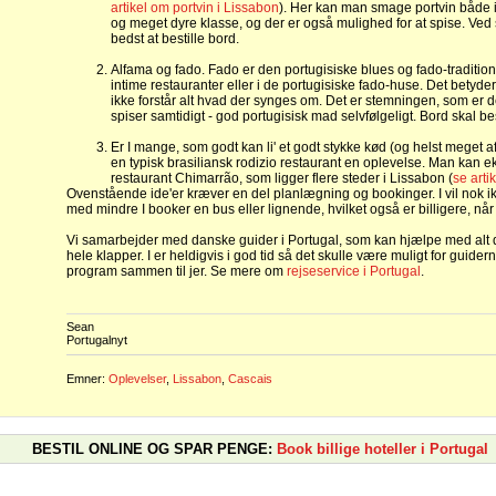
artikel om portvin i Lissabon
). Her kan man smage portvin både i 
og meget dyre klasse, og der er også mulighed for at spise. Ved 
bedst at bestille bord.
Alfama og fado. Fado er den portugisiske blues og fado-traditio
intime restauranter eller i de portugisiske fado-huse. Det betyd
ikke forstår alt hvad der synges om. Det er stemningen, som er 
spiser samtidigt - god portugisisk mad selvfølgeligt. Bord skal best
Er I mange, som godt kan li' et godt stykke kød (og helst meget a
en typisk brasiliansk rodizio restaurant en oplevelse. Man kan 
restaurant Chimarrão, som ligger flere steder i Lissabon (
se arti
Ovenstående ide'er kræver en del planlægning og bookinger. I vil nok i
med mindre I booker en bus eller lignende, hvilket også er billigere, når
Vi samarbejder med danske guider i Portugal, som kan hjælpe med alt d
hele klapper. I er heldigvis i god tid så det skulle være muligt for guidern
program sammen til jer. Se mere om
rejseservice i Portugal
.
Sean
Portugalnyt
Emner:
Oplevelser
,
Lissabon
,
Cascais
BESTIL ONLINE OG SPAR PENGE:
Book billige hoteller i Portugal