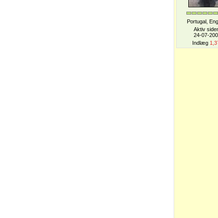
Portugal, En
Aktiv side
24-07-20
Indlæg
1,3