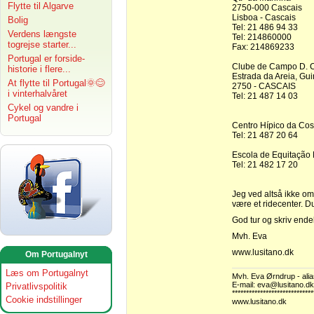
Flytte til Algarve
2750-000 Cascais
Lisboa - Cascais
Bolig
Tel: 21 486 94 33
Verdens længste
Tel: 214860000
togrejse starter...
Fax: 214869233
Portugal er forside-
Clube de Campo D. C
historie i flere...
Estrada da Areia, Gu
At flytte til Portugal🌞😊
2750 - CASCAIS
i vinterhalvåret
Tel: 21 487 14 03
Cykel og vandre i
Portugal
Centro Hípico da Cost
Tel: 21 487 20 64
Escola de Equitação
Tel: 21 482 17 20
Jeg ved altså ikke om
være et ridecenter. D
God tur og skriv endel
Mvh. Eva
www.lusitano.dk
Om Portugalnyt
Læs om Portugalnyt
Mvh. Eva Ørndrup - alia
E-mail: eva@lusitano.dk
Privatlivspolitik
*****************************
Cookie indstillinger
www.lusitano.dk