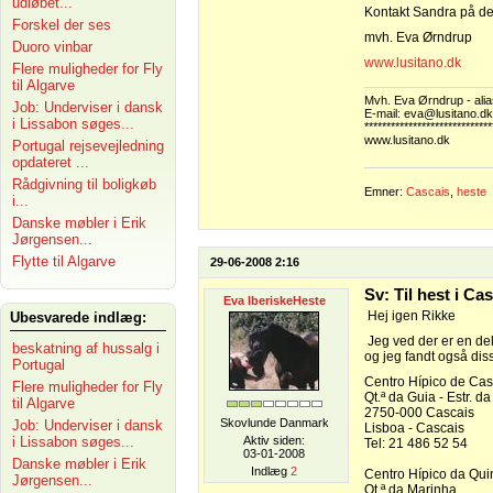
udløbet...
Kontakt Sandra på dett
Forskel der ses
mvh. Eva Ørndrup
Duoro vinbar
www.lusitano.dk
Flere muligheder for Fly
til Algarve
Mvh. Eva Ørndrup - alia
Job: Underviser i dansk
E-mail: eva@lusitano.dk
i Lissabon søges...
*****************************
www.lusitano.dk
Portugal rejsevejledning
opdateret ...
Rådgivning til boligkøb
Emner:
Cascais
,
heste
i...
Danske møbler i Erik
Jørgensen...
Flytte til Algarve
29-06-2008 2:16
Sv: Til hest i Ca
Eva IberiskeHeste
Hej igen Rikke
Ubesvarede indlæg:
Jeg ved der er en de
beskatning af hussalg i
og jeg fandt også dis
Portugal
Centro Hípico de Cas
Flere muligheder for Fly
Qt.ª da Guia - Estr. da
til Algarve
2750-000 Cascais
Skovlunde Danmark
Job: Underviser i dansk
Lisboa - Cascais
i Lissabon søges...
Aktiv siden:
Tel: 21 486 52 54
03-01-2008
Danske møbler i Erik
Indlæg
2
Centro Hípico da Qui
Jørgensen...
Qt.ª da Marinha