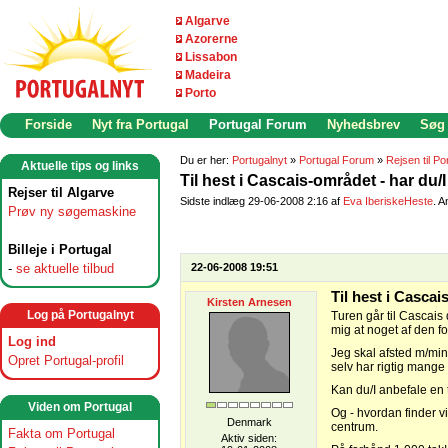
Algarve
Azorerne
Lissabon
Madeira
Porto
Forside
Nyt fra Portugal
Portugal Forum
Nyhedsbrev
Søg
Du er her:
Portugalnyt
»
Portugal Forum
»
Rejsen til Po
Aktuelle tips og links
Til hest i Cascais-området - har du/I
Rejser til Algarve
Sidste indlæg 29-06-2008 2:16 af
Eva IberiskeHeste
. A
Prøv ny søgemaskine
Billeje i Portugal
-
se aktuelle tilbud
22-06-2008 19:51
Til hest i Cascai
Kirsten Arnesen
Log på Portugalnyt
Turen går til Cascais 
mig at noget af den fore
Log ind
Jeg skal afsted m/min
Opret Portugal-profil
selv har rigtig mange 
Kan du/I anbefale en t
Viden om Portugal
Og - hvordan finder vi 
Denmark
centrum.
Fakta om Portugal
Aktiv siden: