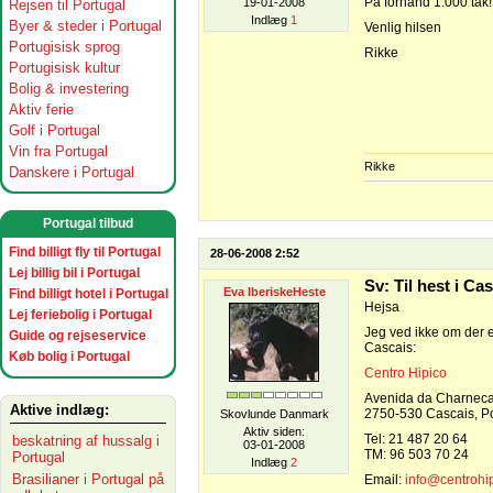
På forhånd 1.000 tak!
19-01-2008
Rejsen til Portugal
Indlæg
1
Byer & steder i Portugal
Venlig hilsen
Portugisisk sprog
Rikke
Portugisisk kultur
Bolig & investering
Aktiv ferie
Golf i Portugal
Vin fra Portugal
Rikke
Danskere i Portugal
Portugal tilbud
Find billigt fly til Portugal
28-06-2008 2:52
Lej billig bil i Portugal
Sv: Til hest i Ca
Eva IberiskeHeste
Find billigt hotel i Portugal
Hejsa
Lej feriebolig i Portugal
Jeg ved ikke om der er
Guide og rejseservice
Cascais:
Køb bolig i Portugal
Centro Hipico
Avenida da Charneca
Aktive indlæg:
2750-530 Cascais, Po
Skovlunde Danmark
Aktiv siden:
Tel: 21 487 20 64
beskatning af hussalg i
03-01-2008
TM: 96 503 70 24
Portugal
Indlæg
2
Brasilianer i Portugal på
Email:
info@centrohip