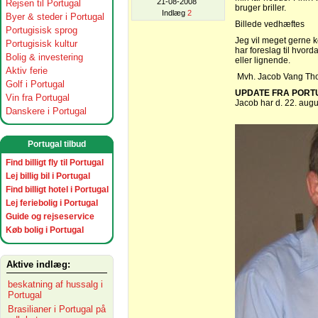
21-08-2008
Rejsen til Portugal
bruger briller.
Indlæg
2
Byer & steder i Portugal
Billede vedhæftes
Portugisisk sprog
Jeg vil meget gerne k
Portugisisk kultur
har foreslag til hvord
Bolig & investering
eller lignende.
Aktiv ferie
Mvh. Jacob Vang T
Golf i Portugal
UPDATE FRA PORT
Vin fra Portugal
Jacob har d. 22. augu
Danskere i Portugal
Portugal tilbud
Find billigt fly til Portugal
Lej billig bil i Portugal
Find billigt hotel i Portugal
Lej feriebolig i Portugal
Guide og rejseservice
Køb bolig i Portugal
Aktive indlæg:
beskatning af hussalg i
Portugal
Brasilianer i Portugal på