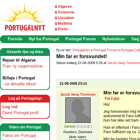
Algarve
Azorerne
Lissabon
Madeira
Porto
Forside
Nyt fra Portugal
Portugal Forum
Nyhedsbrev
Søg
Du er her:
Portugalnyt
»
Portugal Forum
»
Portugal Caf
Aktuelle tips og links
Min far er forsvundet!
Rejser til Algarve
Sidste indlæg 22-08-2008 0:28 af
Jacob Vang Thomse
Prøv ny søgemaskine
Billeje i Portugal
-
se aktuelle tilbud
21-08-2008 23:14
Min far er forsv
Jacob Vang Thomsen
Log på Portugalnyt
Far2.jpg
Hej
Log ind
Jeg henvender mig her
Opret Portugal-profil
ankommet til Faro luft
hun har ikke set ham 
Viden om Portugal
Han er efterlyst i Faro
Faro lufthavn og ca. 1
Randers, Danmark
Fakta om Portugal
Aktiv siden:
Min far hedder Finn A