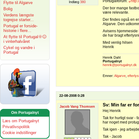
Portugalforum:
http
Indlæg
380
Flytte til Algarve
Der bor mange fastbo
Bolig
være relevante.
Verdens længste
togrejse starter...
Der findes også en e
Algarve. Den udkomm
Portugal er forside-
historie i flere...
Avisens hjemmeside 
de har bragt efterlys
At flytte til Portugal🌞😊
i vinterhalvåret
Med venlig hilsen
Henrik
Cykel og vandre i
Portugal
Henrik Dahl
Portugalnyt
henrik@portugalnyt.dk
Emner:
Algarve
,
efterly
22-08-2008 0:28
Sv: Min far er f
Jacob Vang Thomsen
Hej Henrik
Om Portugalnyt
Tak for hurtigt svar -
Læs om Portugalnyt
har noget med protuga
Privatlivspolitik
Tak igen - jeg arbejd
Cookie indstillinger
Tak - Jacob