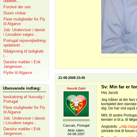
udløbet...
Forskel der ses
Duoro vinbar
Flere muligheder for Fly
til Algarve
Job: Underviser i dansk
i Lissabon søges...
Portugal rejsevejledning
opdateret ...
Rådgivning til boligkøb
i...
Danske møbler i Erik
Jørgensen...
Flytte til Algarve
21-08-2008 23:45
Sv: Min far er f
Ubesvarede indlæg:
Henrik Dahl
Hej Jacob
beskatning af hussalg i
Jeg håber at din fars
Portugal
kontaktet den danske
Flere muligheder for Fly
dig. De har vist også 
til Algarve
Mht. til andre Portug
Job: Underviser i dansk
kender vi bl.a. til føl
i Lissabon søges...
Cascais, Portugal
AngloInfo:
http://al
Danske møbler i Erik
Aktiv siden:
(direkte link til foru
Jørgensen...
04-08-2007