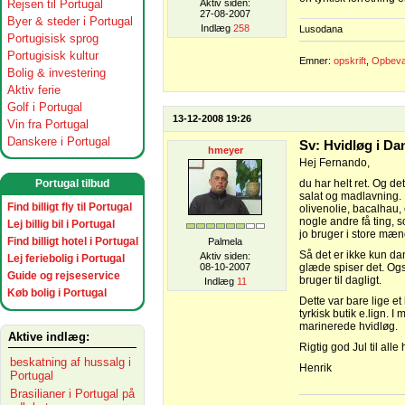
Rejsen til Portugal
Aktiv siden:
27-08-2007
Byer & steder i Portugal
Indlæg
258
Lusodana
Portugisisk sprog
Portugisisk kultur
Emner:
opskrift
,
Opbevar
Bolig & investering
Aktiv ferie
Golf i Portugal
13-12-2008 19:26
Vin fra Portugal
Danskere i Portugal
Sv: Hvidløg i D
hmeyer
Hej Fernando,
Portugal tilbud
du har helt ret. Og de
salat og madlavning. 
Find billigt fly til Portugal
olivenolie, bacalhau, 
nogle andre få ting, 
Lej billig bil i Portugal
jo bruger i store mæn
Find billigt hotel i Portugal
Palmela
Så det er ikke kun da
Aktiv siden:
Lej feriebolig i Portugal
08-10-2007
glæde spiser det. Ogs
Guide og rejseservice
bruger til dagligt.
Indlæg
11
Køb bolig i Portugal
Dette var bare lige et
tyrkisk butik e.lign. 
marinerede hvidløg.
Aktive indlæg:
Rigtig god Jul til alle
beskatning af hussalg i
Henrik
Portugal
Brasilianer i Portugal på