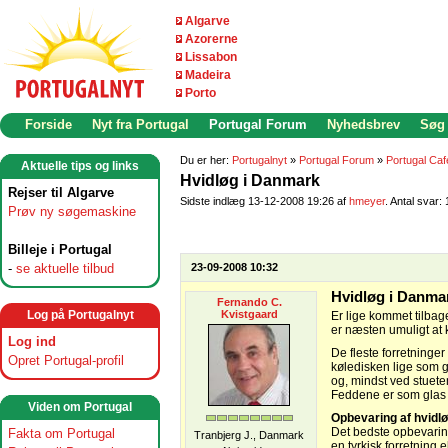
Algarve
Azorerne
Lissabon
Madeira
Porto
Forside
Nyt fra Portugal
Portugal Forum
Nyhedsbrev
Søg
Du er her:
Portugalnyt
»
Portugal Forum
»
Portugal Caf
Aktuelle tips og links
Hvidløg i Danmark
Rejser til Algarve
Sidste indlæg 13-12-2008 19:26 af
hmeyer
. Antal svar: 
Prøv ny søgemaskine
Billeje i Portugal
-
se aktuelle tilbud
23-09-2008 10:32
Hvidløg i Danma
Fernando C.
Log på Portugalnyt
Kvistgaard
Er lige kommet tilbage
er næsten umuligt at 
Log ind
De fleste forretning
Opret Portugal-profil
køledisken lige som g
og, mindst ved stuet
Feddene er som glas og
Viden om Portugal
Opbevaring af hvidl
Det bedste opbevarings
Fakta om Portugal
Tranbjerg J., Danmark
en tyrkisk forretning 