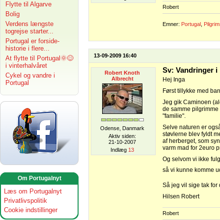
Flytte til Algarve
Robert
Bolig
Verdens længste
Emner:
Portugal
,
Pilgri
togrejse starter...
Portugal er forside-
historie i flere...
13-09-2009 16:40
At flytte til Portugal🌞😊
i vinterhalvåret
Sv: Vandringer i
Robert Knoth
Cykel og vandre i
Albrecht
Hej Inga
Portugal
Først tillykke med bar
Jeg gik Caminoen (ale
de samme pilgrimme p
"familie".
Selve naturen er ogs
Odense, Danmark
støvlerne blev fyldt 
Aktiv siden:
af herberget, som syn
21-10-2007
varm mad for 2euro pr
Indlæg
13
Og selvom vi ikke ful
så vi kunne komme ud
Om Portugalnyt
Så jeg vil sige tak fo
Læs om Portugalnyt
Hilsen Robert
Privatlivspolitik
Cookie indstillinger
Robert