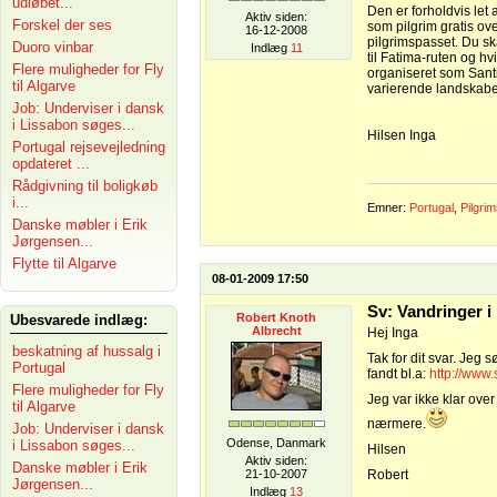
udløbet...
Den er forholdvis let
Aktiv siden:
Forskel der ses
som pilgrim gratis ov
16-12-2008
pilgrimspasset. Du sk
Duoro vinbar
Indlæg
11
til Fatima-ruten og hv
Flere muligheder for Fly
organiseret som Santi
til Algarve
varierende landskabe
Job: Underviser i dansk
i Lissabon søges...
Hilsen Inga
Portugal rejsevejledning
opdateret ...
Rådgivning til boligkøb
i...
Emner:
Portugal
,
Pilgri
Danske møbler i Erik
Jørgensen...
Flytte til Algarve
08-01-2009 17:50
Sv: Vandringer i
Robert Knoth
Ubesvarede indlæg:
Albrecht
Hej Inga
beskatning af hussalg i
Tak for dit svar. Jeg 
Portugal
fandt bl.a:
http://www.
Flere muligheder for Fly
Jeg var ikke klar ove
til Algarve
nærmere.
Job: Underviser i dansk
Odense, Danmark
i Lissabon søges...
Hilsen
Aktiv siden:
Danske møbler i Erik
21-10-2007
Robert
Jørgensen...
Indlæg
13