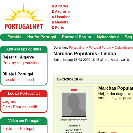
Algarve
Azorerne
Lissabon
Madeira
Porto
Forside
Nyt fra Portugal
Portugal Forum
Nyhedsbrev
Søg
Du er her:
Portugalnyt
»
Portugal Forum
»
Oplevelser o
Aktuelle tips og links
Marchas Populares i Lisboa
Rejser til Algarve
Sidste indlæg 15-03-2009 18:45 af
rete
. Antal svar: 0.
Prøv ny søgemaskine
Billeje i Portugal
-
se aktuelle tilbud
15-03-2009 18:45
Marchas Popular
rete
Log på Portugalnyt
Hej, er der nogen, d
være herligt, at prøv
Log ind
Opret Portugal-profil
Viden om Portugal
danmark
Fakta om Portugal
Aktiv siden:
Emner:
events