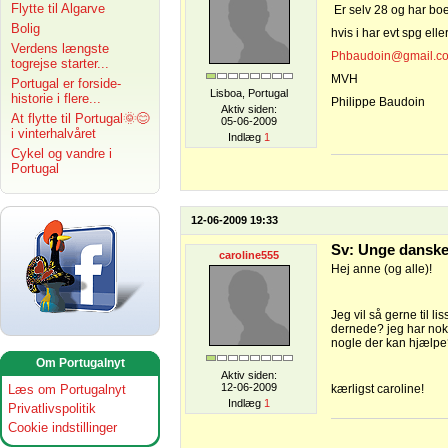
Flytte til Algarve
Er selv 28 og har boe
Bolig
hvis i har evt spg elle
Verdens længste
Phbaudoin@gmail.c
togrejse starter...
MVH
Portugal er forside-
Lisboa, Portugal
historie i flere...
Philippe Baudoin
Aktiv siden:
At flytte til Portugal🌞😊
05-06-2009
i vinterhalvåret
Indlæg
1
Cykel og vandre i
Portugal
12-06-2009 19:33
Sv: Unge danske
caroline555
Hej anne (og alle)!
Jeg vil så gerne til l
dernede? jeg har nok 
nogle der kan hjælpe
Om Portugalnyt
Aktiv siden:
12-06-2009
Læs om Portugalnyt
kærligst caroline!
Indlæg
1
Privatlivspolitik
Cookie indstillinger