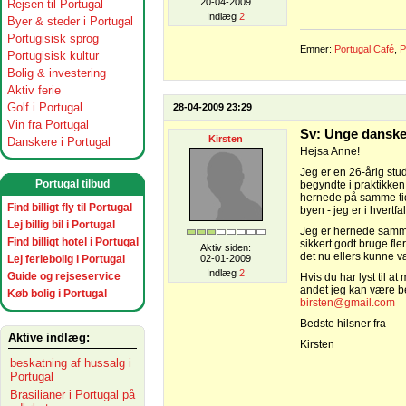
20-04-2009
Rejsen til Portugal
Indlæg
2
Byer & steder i Portugal
Portugisisk sprog
Emner:
Portugal Café
,
P
Portugisisk kultur
Bolig & investering
Aktiv ferie
Golf i Portugal
28-04-2009 23:29
Vin fra Portugal
Sv: Unge danske
Kirsten
Danskere i Portugal
Hejsa Anne!
Jeg er en 26-årig stu
Portugal tilbud
begyndte i praktikken
hernede på samme tid 
Find billigt fly til Portugal
byen - jeg er i hvert
Lej billig bil i Portugal
Jeg er hernede samme
Find billigt hotel i Portugal
sikkert godt bruge fl
Aktiv siden:
det nu ellers kunne v
Lej feriebolig i Portugal
02-01-2009
Indlæg
2
Guide og rejseservice
Hvis du har lyst til 
andet jeg kan være be
Køb bolig i Portugal
birsten@gmail.com
Bedste hilsner fra
Aktive indlæg:
Kirsten
beskatning af hussalg i
Portugal
Brasilianer i Portugal på