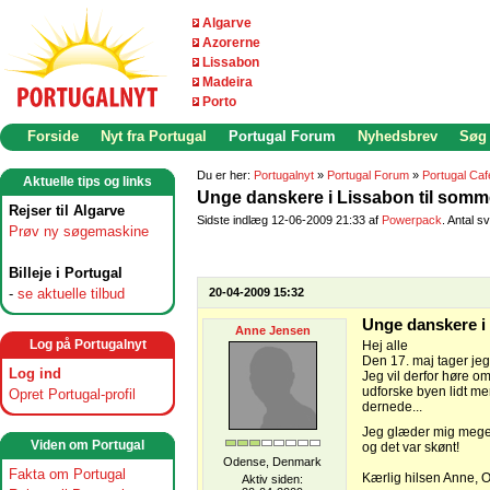
Algarve
Azorerne
Lissabon
Madeira
Porto
Forside
Nyt fra Portugal
Portugal Forum
Nyhedsbrev
Søg
Du er her:
Portugalnyt
»
Portugal Forum
»
Portugal Caf
Aktuelle tips og links
Unge danskere i Lissabon til somm
Rejser til Algarve
Sidste indlæg 12-06-2009 21:33 af
Powerpack
. Antal sv
Prøv ny søgemaskine
Billeje i Portugal
-
se aktuelle tilbud
20-04-2009 15:32
Unge danskere i
Anne Jensen
Log på Portugalnyt
Hej alle
Den 17. maj tager jeg
Log ind
Jeg vil derfor høre om
udforske byen lidt mere
Opret Portugal-profil
dernede...
Jeg glæder mig meget 
Viden om Portugal
og det var skønt!
Odense, Denmark
Fakta om Portugal
Kærlig hilsen Anne, 
Aktiv siden: