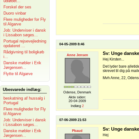
udløbet...
Forskel der ses
Duoro vinbar
Flere muligheder for Fly
til Algarve
Job: Underviser i dansk
i Lissabon søges...
Portugal rejsevejledning
04-05-2009 8:46
opdateret ...
Rådgivning til boligkøb
Sv: Unge danske
Anne Jensen
i...
Hej Kirsten...
Danske møbler i Erik
Det lyder bare alletid
Jørgensen...
skrevet til dig på mai
Flytte til Algarve
Mvh Anne, 22, Odens
Ubesvarede indlæg:
Odense, Denmark
Aktiv siden:
beskatning af hussalg i
20-04-2009
Portugal
Indlæg
2
Flere muligheder for Fly
til Algarve
Job: Underviser i dansk
07-06-2009 21:53
i Lissabon søges...
Sv: Unge danske
Danske møbler i Erik
Pbaud
Hej
Jørgensen...