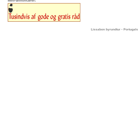
Mini-annoncører:
-
Lissabon byrundtur
Portugals 