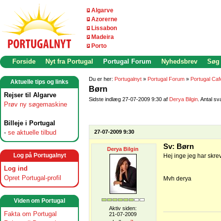
Algarve
Azorerne
Lissabon
Madeira
Porto
Forside
Nyt fra Portugal
Portugal Forum
Nyhedsbrev
Søg
Du er her:
Portugalnyt
»
Portugal Forum
»
Portugal Caf
Aktuelle tips og links
Børn
Rejser til Algarve
Sidste indlæg 27-07-2009 9:30 af
Derya Bilgin
. Antal sv
Prøv ny søgemaskine
Billeje i Portugal
-
se aktuelle tilbud
27-07-2009 9:30
Sv: Børn
Derya Bilgin
Log på Portugalnyt
Hej inge jeg har skreve
Log ind
Opret Portugal-profil
Mvh derya
Viden om Portugal
Aktiv siden:
Fakta om Portugal
21-07-2009