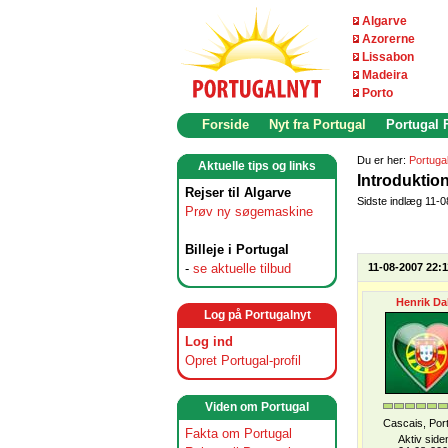
Algarve
Azorerne
Lissabon
Madeira
Porto
Forside
Nyt fra Portugal
Portugal
Du er her:
Portuga
Aktuelle tips og links
Introduktion
Rejser til Algarve
Sidste indlæg 11-
Prøv ny søgemaskine
Billeje i Portugal
-
se aktuelle tilbud
11-08-2007 22:1
Henrik Da
Log på Portugalnyt
Log ind
Opret Portugal-profil
Viden om Portugal
Cascais, Por
Fakta om Portugal
Aktiv side