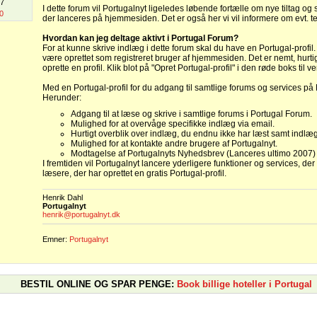
07
I dette forum vil Portugalnyt ligeledes løbende fortælle om nye tiltag og 
0
der lanceres på hjemmesiden. Det er også her vi vil informere om evt. t
Hvordan kan jeg deltage aktivt i Portugal Forum?
For at kunne skrive indlæg i dette forum skal du have en Portugal-profil.
være oprettet som registreret bruger af hjemmesiden. Det er nemt, hurtigt
oprette en profil. Klik blot på "Opret Portugal-profil" i den røde boks til v
Med en Portugal-profil for du adgang til samtlige forums og services på 
Herunder:
Adgang til at læse og skrive i samtlige forums i Portugal Forum.
Mulighed for at overvåge specifikke indlæg via email.
Hurtigt overblik over indlæg, du endnu ikke har læst samt indlæg
Mulighed for at kontakte andre brugere af Portugalnyt.
Modtagelse af Portugalnyts Nyhedsbrev (Lanceres ultimo 2007)
I fremtiden vil Portugalnyt lancere yderligere funktioner og services, der
læsere, der har oprettet en gratis Portugal-profil.
Henrik Dahl
Portugalnyt
henrik@portugalnyt.dk
Emner:
Portugalnyt
BESTIL ONLINE OG SPAR PENGE:
Book billige hoteller i Portugal