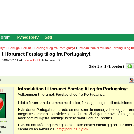
 Forum
Nyhedsbrev
Søg
lnyt
»
Portugal Forum
»
Forslag til og fra Portugalnyt
»
Introduktion til forumet Forslag til og f
 til forumet Forslag til og fra Portugalnyt
08-2007 22:11 af
Henrik Dahl
. Antal svar: 0.
Side 1 af 1 (1 poster)
1
Introduktion til forumet Forslag til og fra Portugalnyt
hl
Velkommen til forumet:
Forslag til og fra Portugalnyt
.
I dette forum kan du komme med idéer, forslag, ris og ros til redaktionen
Hvis der er Portugal-relaterede emner, som du mener, vi bør kigge nær
meget velkommen til at skrive i dette forum. Vi vil gerne have så meget i
back som muligt fra samtlige læsere samt Portugal-profiler.
Hvis du har idéer og forslag som du ikke ønsker offentligtgjort i forumet 
tugal
sende os en e-mail via
info@portugalnyt.dk
n: