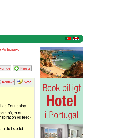
ra Portugalnyt
Forrige
Næste
Kontakt
Svar
 bag Portugalnyt.
mere på, er du
nspiration og feed-
kan du i stedet