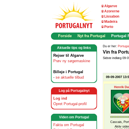
Algarve
Azorerne
Lissabon
Madeira
Porto
Forside
Nyt fra Portugal
Portugal
Du er her:
Portuga
Aktuelle tips og links
Vin fra Port
Rejser til Algarve
Sidste indlæg 09-
Prøv ny søgemaskine
Billeje i Portugal
-
se aktuelle tilbud
09-09-2007 13:
Henrik Da
Log på Portugalnyt
Log ind
Opret Portugal-profil
Viden om Portugal
Cascais, Por
Fakta om Portugal
Aktiv side