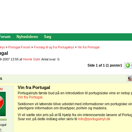
 Forum
Nyhedsbrev
Søg
lnyt
»
Portugal Forum
»
Forslag til og fra Portugalnyt
»
Vin fra Portugal
ugal
09-2007 13:55 af
Henrik Dahl
. Antal svar: 0.
Side 1 af 1 (1 poster)
55
Vin fra Portugal
hl
Portugalnyts første bud på en introduktion til portugisiske vine er netop 
Vin fra Portugal
.
Sektionen vil løbende blive udvidet med informationer om portugiske vin
yderligere information om druetyper, portvin og madeira.
Vi vil sætte stor pris på at få hjælp fra vin-interesserede læsere af Portu
Svar evt. på dette indlæg eller skriv til
info@portugalnyt.dk
tugal
n: