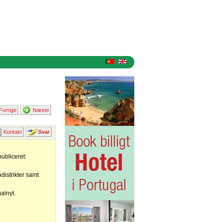
Forrige
Næste
Kontakt
Svar
publiceret:
distrikter samt
galnyt.