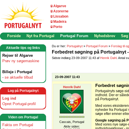
Algarve
Azorerne
Lissabon
Madeira
Porto
Forside
Nyt fra Portugal
Portugal Forum
Nyhedsbrev
Søg
Du er her:
Portugalnyt
»
Portugal Forum
»
Forslag til o
Aktuelle tips og links
Forbedret søgning på Portugalnyt -
Rejser til Algarve
Sidste indlæg 23-09-2007 11:43 af
Henrik Dahl
. Antal s
Prøv ny søgemaskine
Billeje i Portugal
-
se aktuelle tilbud
23-09-2007 11:43
Forbedret søgnin
Henrik Dahl
Log på Portugalnyt
Portugalnyts søge-sid
indhold. Der er såled
Log ind
på Portugalnyt.
Opret Portugal-profil
Med vores eksisterend
nyheder fra Portugal
søge efter emner eller 
Viden om Portugal
Google søgning på P
Cascais, Portugal
Med vores nye søge-m
Fakta om Portugal
Aktiv siden:
indholdssektioner - i