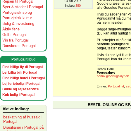
Rejsen til Portugal
04-08-2007
Google præsenteres d
Indlæg
380
Byer & steder i Portugal
alle Googles Portugal
Portugisisk sprog
Hvis du søger efter Po
Portugisisk kultur
Portugalnyt må du me
på hjemmesiden.
Bolig & investering
Aktiv ferie
Begge søge-mulighed
(Du kan altid hurtigt
Golf i Portugal
Vin fra Portugal
Pt. arbejder vi på at 
berømte portugisere. P
Danskere i Portugal
bøger, teater, kunst m.
Hvis du har lyst til a
Portugal kan du kont
Portugal tilbud
Find billigt fly til Portugal
Henrik Dahl
Lej billig bil i Portugal
Portugalnyt
henrik@portugalnyt.dk
Find billigt hotel i Portugal
Lej feriebolig i Portugal
Emner:
Portugalnyt
,
søg
Guide og rejseservice
Køb bolig i Portugal
BESTIL ONLINE OG SP
Aktive indlæg:
beskatning af hussalg i
Portugal
Brasilianer i Portugal på