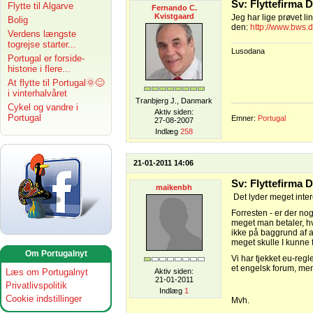
Sv: Flyttefirma
Flytte til Algarve
Fernando C.
Kvistgaard
Jeg har lige prøvet li
Bolig
den:
http://www.bws.d
Verdens længste
togrejse starter...
Lusodana
Portugal er forside-
historie i flere...
At flytte til Portugal🌞😊
i vinterhalvåret
Tranbjerg J., Danmark
Cykel og vandre i
Aktiv siden:
Portugal
Emner:
Portugal
27-08-2007
Indlæg
258
21-01-2011 14:06
Sv: Flyttefirma
maikenbh
Det lyder meget interes
Forresten - er der n
meget man betaler, hv
ikke på baggrund af ar
meget skulle I kunne f
Om Portugalnyt
Vi har tjekket eu-regl
et engelsk forum, men
Læs om Portugalnyt
Aktiv siden:
21-01-2011
Privatlivspolitik
Indlæg
1
Cookie indstillinger
Mvh.