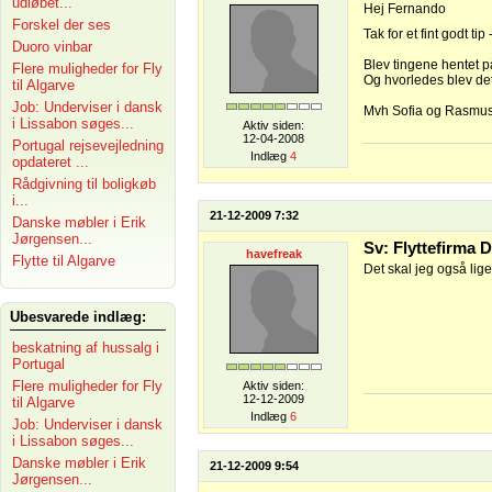
udløbet...
Hej Fernando
Forskel der ses
Tak for et fint godt t
Duoro vinbar
Blev tingene hentet på
Flere muligheder for Fly
Og hvorledes blev de
til Algarve
Job: Underviser i dansk
Mvh Sofia og Rasmu
i Lissabon søges...
Aktiv siden:
12-04-2008
Portugal rejsevejledning
Indlæg
4
opdateret ...
Rådgivning til boligkøb
i...
21-12-2009 7:32
Danske møbler i Erik
Jørgensen...
Sv: Flyttefirma
havefreak
Flytte til Algarve
Det skal jeg også lig
Ubesvarede indlæg:
beskatning af hussalg i
Portugal
Flere muligheder for Fly
Aktiv siden:
12-12-2009
til Algarve
Indlæg
6
Job: Underviser i dansk
i Lissabon søges...
Danske møbler i Erik
21-12-2009 9:54
Jørgensen...