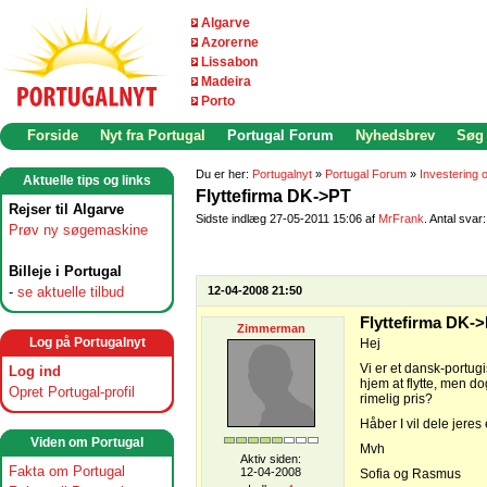
Algarve
Azorerne
Lissabon
Madeira
Porto
Forside
Nyt fra Portugal
Portugal Forum
Nyhedsbrev
Søg
Du er her:
Portugalnyt
»
Portugal Forum
»
Investering o
Aktuelle tips og links
Flyttefirma DK->PT
Rejser til Algarve
Sidste indlæg 27-05-2011 15:06 af
MrFrank
. Antal svar:
Prøv ny søgemaskine
Billeje i Portugal
-
se aktuelle tilbud
12-04-2008 21:50
Flyttefirma DK-
Zimmerman
Log på Portugalnyt
Hej
Vi er et dansk-portugis
Log ind
hjem at flytte, men d
Opret Portugal-profil
rimelig pris?
Håber I vil dele jeres
Viden om Portugal
Mvh
Aktiv siden:
Fakta om Portugal
12-04-2008
Sofia og Rasmus