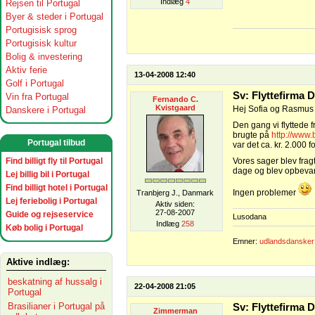
Indlæg
4
Rejsen til Portugal
Byer & steder i Portugal
Portugisisk sprog
Portugisisk kultur
Bolig & investering
Aktiv ferie
13-04-2008 12:40
Golf i Portugal
Sv: Flyttefirma
Vin fra Portugal
Fernando C.
Kvistgaard
Hej Sofia og Rasmus
Danskere i Portugal
Den gang vi flyttede fr
brugte på
http://ww
Portugal tilbud
var det ca. kr. 2.000 f
Find billigt fly til Portugal
Vores sager blev frag
dage og blev opbevare
Lej billig bil i Portugal
Find billigt hotel i Portugal
Ingen problemer
Tranbjerg J., Danmark
Lej feriebolig i Portugal
Aktiv siden:
27-08-2007
Guide og rejseservice
Lusodana
Indlæg
258
Køb bolig i Portugal
Emner:
udlandsdansker
Aktive indlæg:
beskatning af hussalg i
22-04-2008 21:05
Portugal
Brasilianer i Portugal på
Sv: Flyttefirma
Zimmerman