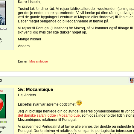
Kære Lisbeth,
Tusind tak for dine råd. Vi rejser faktisk allerede i weekenden (temlig s
gør det jo endnu mere spændende. Vi vil tænke på dine råd og udvalgte 
ved de gamle bygninger i centrum af Maputo eller finder vej til IIha eller
Det er meget berigende og billeddannende at tænke på.
Vi rejser til Portugal (Lissabon) før Mozbq, så vi kommer også tilbage til
skriver til dig hvis der lige dukker noget op.
k
n:
Mange hilsner
07
Anders
Emner:
Mozambique
23
Sv: Mozambique
hl
Hej Anders.
Lisbeths svar var søreme godt timet
Jeg vil blot lige henlede din og øvrige læseres opmærksomhed til vor tid
det danske safari lodge i Mozambique
, som også indeholder lidt histo
Mozambiques relationer til Portugal.
Vi prøver med Portugalnyt at favne alle emner, der direkte og indirekte ha
tugal
Portugal. Derfor skriver vi relativt ofte om gamle portugisiske interesser 
n: