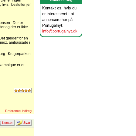
Annoncering
 Der er ingen
hvis I beslutter jer
Kontakt os, hvis du
er interesseret i at
.
annoncere her på
grænsen. Der er
Portugalnyt:
or og der er ikke
info@portugalnyt.dk
Det gælder for en
en moz. ambassade i
sburg. Krugerparken
Mozambique er et
Reference-indlæg
Kontakt
Svar