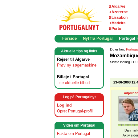
Algarve
Azorerne
Lissabon
Madeira
Porto
Forside
Nyt fra Portugal
Portugal
Du er her:
Portuga
Aktuelle tips og links
Mozambiqu
Rejser til Algarve
Sidste indlæg 11-
Prøv ny søgemaskine
Billeje i Portugal
-
se aktuelle tilbud
23-06-2008 12:
adjorda
Log på Portugalnyt
Log ind
Opret Portugal-profil
Viden om Portugal
Danmar
Fakta om Portugal
Aktiv side