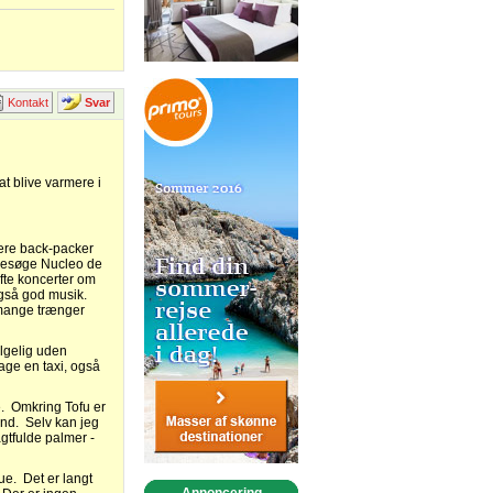
Kontakt
Svar
at blive varmere i
flere back-packer
I besøge Nucleo de
fte koncerter om
også god musik.
 mange trænger
ølgelig uden
age en taxi, også
ue. Omkring Tofu er
and. Selv kan jeg
gtfulde palmer -
que. Det er langt