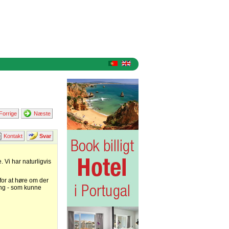
Forrige
Næste
Kontakt
Svar
 Vi har naturligvis
 for at høre om der
ring - som kunne