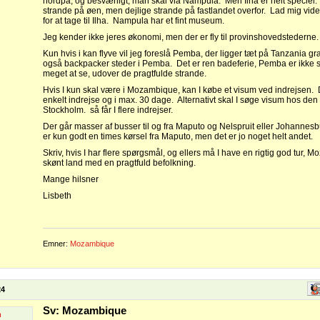
nordpå, og besværligt, man skal via Nampula. Men Ilha er helt speciel.
strande på øen, men dejlige strande på fastlandet overfor. Lad mig vide, 
for at tage til Ilha. Nampula har et fint museum.
Jeg kender ikke jeres økonomi, men der er fly til provinshovedstederne
Kun hvis i kan flyve vil jeg foreslå Pemba, der ligger tæt på Tanzania 
også backpacker steder i Pemba. Det er ren badeferie, Pemba er ikke st
meget at se, udover de pragtfulde strande.
Hvis I kun skal være i Mozambique, kan I købe et visum ved indrejsen. 
enkelt indrejse og i max. 30 dage. Alternativt skal I søge visum hos d
Stockholm. så får I flere indrejser.
Der går masser af busser til og fra Maputo og Nelspruit eller Johanne
er kun godt en times kørsel fra Maputo, men det er jo noget helt andet.
Skriv, hvis I har flere spørgsmål, og ellers må I have en rigtig god tur, 
skønt land med en pragtfuld befolkning.
Mange hilsner
Lisbeth
Emner:
Mozambique
24
Sv: Mozambique
n