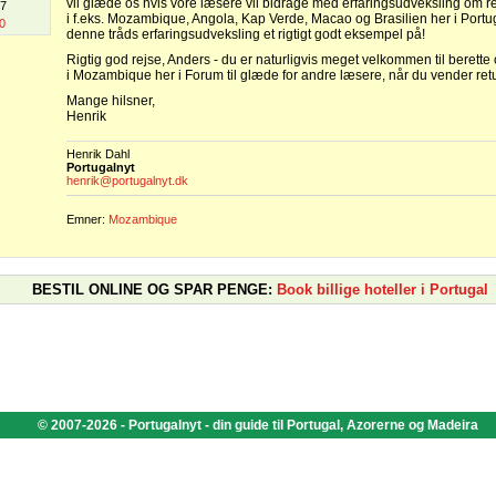
vil glæde os hvis vore læsere vil bidrage med erfaringsudveksling om r
07
i f.eks. Mozambique, Angola, Kap Verde, Macao og Brasilien her i Portu
0
denne tråds erfaringsudveksling et rigtigt godt eksempel på!
Rigtig god rejse, Anders - du er naturligvis meget velkommen til berette
i Mozambique her i Forum til glæde for andre læsere, når du vender retu
Mange hilsner,
Henrik
Henrik Dahl
Portugalnyt
henrik@portugalnyt.dk
Emner:
Mozambique
BESTIL ONLINE OG SPAR PENGE:
Book billige hoteller i Portugal
© 2007-2026 - Portugalnyt - din guide til Portugal, Azorerne og Madeira