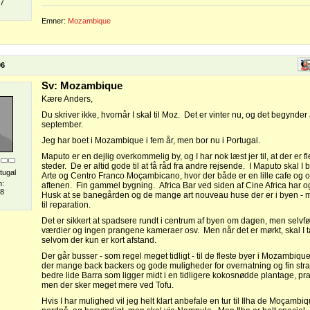
07
Emner:
Mozambique
06
Sv: Mozambique
Kære Anders,
Du skriver ikke, hvornår I skal til Moz. Det er vinter nu, og det begynder 
september.
Jeg har boet i Mozambique i fem år, men bor nu i Portugal.
Maputo er en dejlig overkommelig by, og I har nok læst jer til, at der er 
steder. De er altid gode til at få råd fra andre rejsende. I Maputo skal 
tugal
Arte og Centro Franco Moçambicano, hvor der både er en lille cafe og o
n:
aftenen. Fin gammel bygning. Africa Bar ved siden af Cine Africa har 
08
Husk at se banegården og de mange art nouveau huse der er i byen -
til reparation.
Det er sikkert at spadsere rundt i centrum af byen om dagen, men selvf
værdier og ingen prangene kameraer osv. Men når det er mørkt, skal I t
selvom der kun er kort afstand.
Der går busser - som regel meget tidligt - til de fleste byer i Mozambiq
der mange back backers og gode muligheder for overnatning og fin str
bedre lide Barra som ligger midt i en tidligere kokosnødde plantage, pra
men der sker meget mere ved Tofu.
Hvis I har mulighed vil jeg helt klart anbefale en tur til Ilha de Moçambi