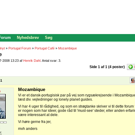
 Forum
Nyhedsbrev
Søg
lnyt
»
Portugal Forum
»
Portugal Café
»
Mozambique
e
07-2008 13:23 af
Henrik Dahl
. Antal svar: 3.
Side 1 af 1 (4 poster)
41
Mozambique
n
Vi er et dansk-portugisisk par på vej som rygsækrejsende i Mozambique.
læst div. vejledninger og lonely planet guides.
Vi har 4 uger til rådighed, og som en strøgtanke skriver vi til dette forum
er nogen som har ideer, gode råd til 'must-see' steder, eller anden erfa
være interessant at dele.
Vi høre gerne fra jer,
k
mvh anders
n: