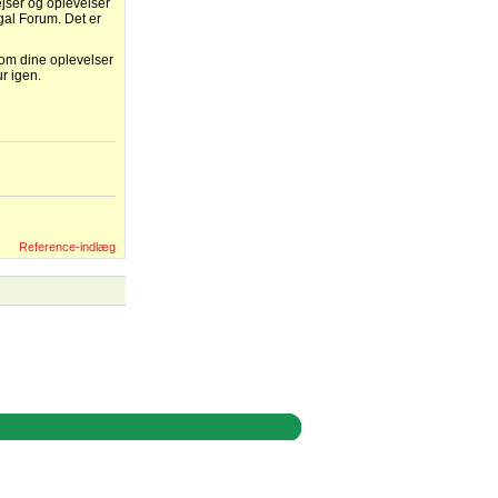
ejser og oplevelser
gal Forum. Det er
 om dine oplevelser
r igen.
Reference-indlæg