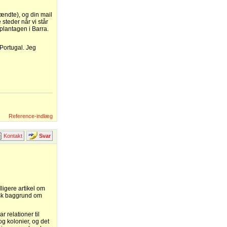
pændte), og din mail
steder når vi står
 plantagen i Barra.
 Portugal. Jeg
Reference-indlæg
Kontakt
Svar
ligere artikel om
risk baggrund om
r relationer til
og kolonier, og det