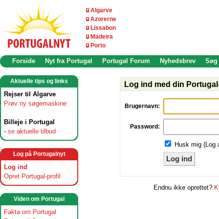
Algarve
Azorerne
Lissabon
Madeira
Porto
Forside
Nyt fra Portugal
Portugal Forum
Nyhedsbrev
Søg
Aktuelle tips og links
Log ind med din Portugal-
Rejser til Algarve
Prøv ny søgemaskine
Brugernavn:
Billeje i Portugal
Password:
-
se aktuelle tilbud
Husk mig (Log 
Log på Portugalnyt
Log ind
Log ind
Opret Portugal-profil
Endnu ikke oprettet?
K
Viden om Portugal
Fakta om Portugal