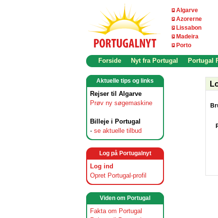
Algarve
Azorerne
Lissabon
Madeira
Porto
Forside
Nyt fra Portugal
Portugal
Aktuelle tips og links
Lo
Rejser til Algarve
Prøv ny søgemaskine
Br
Billeje i Portugal
-
se aktuelle tilbud
Log på Portugalnyt
Log ind
Opret Portugal-profil
Viden om Portugal
Fakta om Portugal